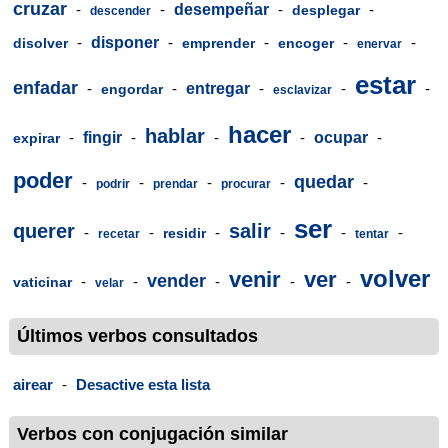
cruzar
-
-
desempeñar
-
-
desplegar
descender
-
disponer
-
-
-
-
disolver
emprender
encoger
enervar
estar
enfadar
-
-
entregar
-
-
-
engordar
esclavizar
hacer
hablar
-
fingir
-
-
-
ocupar
-
expirar
poder
quedar
-
-
-
-
-
podrir
prendar
procurar
ser
querer
salir
-
-
-
-
-
-
residir
recetar
tentar
volver
venir
ver
vender
-
-
-
-
-
vaticinar
velar
Últimos verbos consultados
airear
-
Desactive esta lista
Verbos con conjugación similar