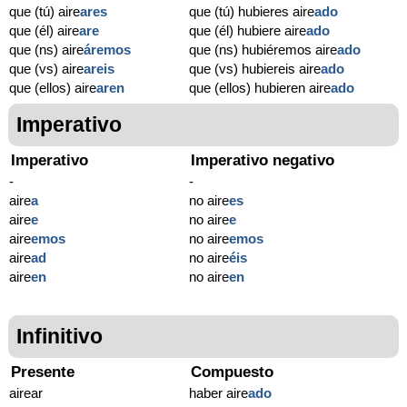
que (tú) aire
ares
que (tú) hubieres aire
ado
que (él) aire
are
que (él) hubiere aire
ado
que (ns) aire
áremos
que (ns) hubiéremos aire
ado
que (vs) aire
areis
que (vs) hubiereis aire
ado
que (ellos) aire
aren
que (ellos) hubieren aire
ado
Imperativo
Imperativo
Imperativo negativo
-
-
aire
a
no aire
es
aire
e
no aire
e
aire
emos
no aire
emos
aire
ad
no aire
éis
aire
en
no aire
en
Infinitivo
Presente
Compuesto
airear
haber aire
ado