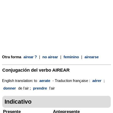
Otra forma
airear ?
|
no airear
|
feminino
|
airearse
Conjugación del verbo
AIREAR
English translation: to
aerate
- Traduction française :
aérer
;
donner
de l'air ;
prendre
l'air
Indicativo
Presente
Antepresente