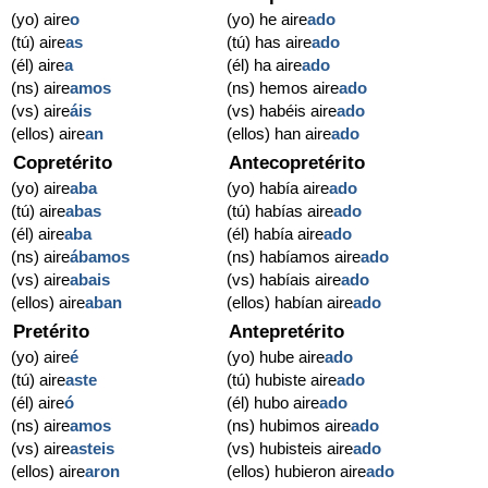
(yo) aire
o
(yo) he aire
ado
(tú) aire
as
(tú) has aire
ado
(él) aire
a
(él) ha aire
ado
(ns) aire
amos
(ns) hemos aire
ado
(vs) aire
áis
(vs) habéis aire
ado
(ellos) aire
an
(ellos) han aire
ado
Copretérito
Antecopretérito
(yo) aire
aba
(yo) había aire
ado
(tú) aire
abas
(tú) habías aire
ado
(él) aire
aba
(él) había aire
ado
(ns) aire
ábamos
(ns) habíamos aire
ado
(vs) aire
abais
(vs) habíais aire
ado
(ellos) aire
aban
(ellos) habían aire
ado
Pretérito
Antepretérito
(yo) aire
é
(yo) hube aire
ado
(tú) aire
aste
(tú) hubiste aire
ado
(él) aire
ó
(él) hubo aire
ado
(ns) aire
amos
(ns) hubimos aire
ado
(vs) aire
asteis
(vs) hubisteis aire
ado
(ellos) aire
aron
(ellos) hubieron aire
ado