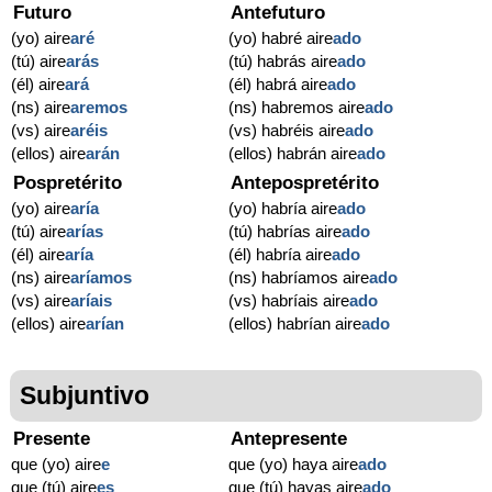
Futuro
Antefuturo
(yo) aire
aré
(yo) habré aire
ado
(tú) aire
arás
(tú) habrás aire
ado
(él) aire
ará
(él) habrá aire
ado
(ns) aire
aremos
(ns) habremos aire
ado
(vs) aire
aréis
(vs) habréis aire
ado
(ellos) aire
arán
(ellos) habrán aire
ado
Pospretérito
Antepospretérito
(yo) aire
aría
(yo) habría aire
ado
(tú) aire
arías
(tú) habrías aire
ado
(él) aire
aría
(él) habría aire
ado
(ns) aire
aríamos
(ns) habríamos aire
ado
(vs) aire
aríais
(vs) habríais aire
ado
(ellos) aire
arían
(ellos) habrían aire
ado
Subjuntivo
Presente
Antepresente
que (yo) aire
e
que (yo) haya aire
ado
que (tú) aire
es
que (tú) hayas aire
ado