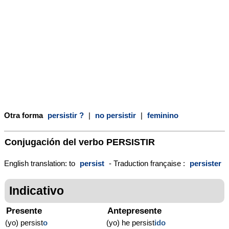
Otra forma
persistir ?
|
no persistir
|
feminino
Conjugación del verbo
PERSISTIR
English translation: to
persist
- Traduction française :
persister
Indicativo
Presente
Antepresente
(yo) persist
o
(yo) he persist
ido