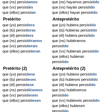
que (ns) persist
amos
que (ns) hayamos persist
ido
que (vs) persist
áis
que (vs) hayáis persist
ido
que (ellos) persist
an
que (ellos) hayan persist
ido
Pretérito
Antepretérito
que (yo) persist
iera
que (yo) hubiera persist
ido
que (tú) persist
ieras
que (tú) hubieras persist
ido
que (él) persist
iera
que (él) hubiera persist
ido
que (ns) persist
iéramos
que (ns) hubiéramos
que (vs) persist
ierais
persist
ido
que (ellos) persist
ieran
que (vs) hubierais persist
ido
que (ellos) hubieran
persist
ido
Pretérito (2)
Antepretérito (2)
que (yo) persist
iese
que (yo) hubiese persist
ido
que (tú) persist
ieses
que (tú) hubieses persist
ido
que (él) persist
iese
que (él) hubiese persist
ido
que (ns) persist
iésemos
que (ns) hubiésemos
que (vs) persist
ieseis
persist
ido
que (ellos) persist
iesen
que (vs) hubieseis persist
ido
que (ellos) hubiesen
persist
ido