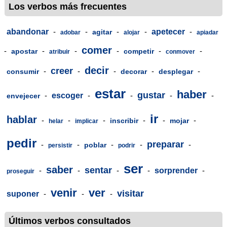
Los verbos más frecuentes
abandonar
-
-
-
-
apetecer
-
agitar
adobar
alojar
apiadar
comer
-
-
-
-
-
-
apostar
competir
atribuir
conmover
decir
creer
-
-
-
-
-
consumir
decorar
desplegar
estar
haber
gustar
-
escoger
-
-
-
-
envejecer
ir
hablar
-
-
-
-
-
-
inscribir
mojar
helar
implicar
pedir
preparar
-
-
-
-
-
poblar
persistir
podrir
ser
saber
sentar
-
-
-
-
sorprender
-
proseguir
venir
ver
visitar
suponer
-
-
-
Últimos verbos consultados