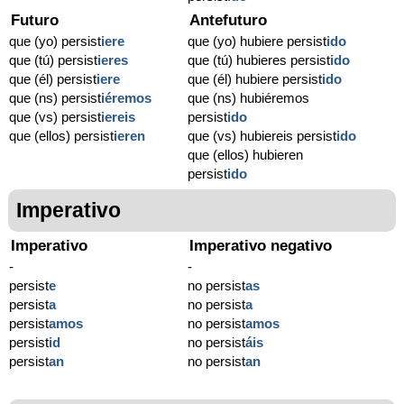
Futuro
Antefuturo
que (yo) persist
iere
que (yo) hubiere persist
ido
que (tú) persist
ieres
que (tú) hubieres persist
ido
que (él) persist
iere
que (él) hubiere persist
ido
que (ns) persist
iéremos
que (ns) hubiéremos
que (vs) persist
iereis
persist
ido
que (ellos) persist
ieren
que (vs) hubiereis persist
ido
que (ellos) hubieren
persist
ido
Imperativo
Imperativo
Imperativo negativo
-
-
persist
e
no persist
as
persist
a
no persist
a
persist
amos
no persist
amos
persist
id
no persist
áis
persist
an
no persist
an