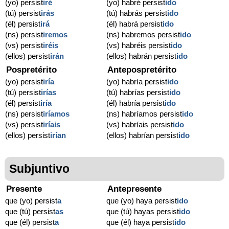
(yo) persist
iré
(yo) habré persist
ido
(tú) persist
irás
(tú) habrás persist
ido
(él) persist
irá
(él) habrá persist
ido
(ns) persist
iremos
(ns) habremos persist
ido
(vs) persist
iréis
(vs) habréis persist
ido
(ellos) persist
irán
(ellos) habrán persist
ido
Pospretérito
Antepospretérito
(yo) persist
iría
(yo) habría persist
ido
(tú) persist
irías
(tú) habrías persist
ido
(él) persist
iría
(él) habría persist
ido
(ns) persist
iríamos
(ns) habríamos persist
ido
(vs) persist
iríais
(vs) habríais persist
ido
(ellos) persist
irían
(ellos) habrían persist
ido
Subjuntivo
Presente
Antepresente
que (yo) persist
a
que (yo) haya persist
ido
que (tú) persist
as
que (tú) hayas persist
ido
que (él) persist
a
que (él) haya persist
ido