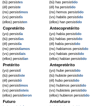
(tú) persist
es
(tú) has persist
ido
(él) persist
e
(él) ha persist
ido
(ns) persist
imos
(ns) hemos persist
ido
(vs) persist
ís
(vs) habéis persist
ido
(ellos) persist
en
(ellos) han persist
ido
Copretérito
Antecopretérito
(yo) persist
ía
(yo) había persist
ido
(tú) persist
ías
(tú) habías persist
ido
(él) persist
ía
(él) había persist
ido
(ns) persist
íamos
(ns) habíamos persist
ido
(vs) persist
íais
(vs) habíais persist
ido
(ellos) persist
ían
(ellos) habían persist
ido
Pretérito
Antepretérito
(yo) persist
í
(yo) hube persist
ido
(tú) persist
iste
(tú) hubiste persist
ido
(él) persist
ió
(él) hubo persist
ido
(ns) persist
imos
(ns) hubimos persist
ido
(vs) persist
isteis
(vs) hubisteis persist
ido
(ellos) persist
ieron
(ellos) hubieron persist
ido
Futuro
Antefuturo