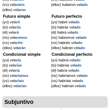
(vs) vel
asteis
(ellos) hubieron vel
ado
(ellos) vel
aron
Futuro simple
Futuro perfecto
(yo) vel
aré
(yo) habré vel
ado
(tú) vel
arás
(tú) habrás vel
ado
(él) vel
ará
(él) habrá vel
ado
(ns) vel
aremos
(ns) habremos vel
ado
(vs) vel
aréis
(vs) habréis vel
ado
(ellos) vel
arán
(ellos) habrán vel
ado
Condicional simple
Condicional perfecto
(yo) vel
aría
(yo) habría vel
ado
(tú) vel
arías
(tú) habrías vel
ado
(él) vel
aría
(él) habría vel
ado
(ns) vel
aríamos
(ns) habríamos vel
ado
(vs) vel
aríais
(vs) habríais vel
ado
(ellos) vel
arían
(ellos) habrían vel
ado
Subjuntivo