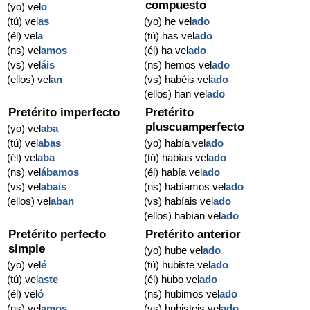
compuesto
(yo) vel
o
(tú) vel
as
(yo) he vel
ado
(él) vel
a
(tú) has vel
ado
(ns) vel
amos
(él) ha vel
ado
(vs) vel
áis
(ns) hemos vel
ado
(ellos) vel
an
(vs) habéis vel
ado
(ellos) han vel
ado
Pretérito imperfecto
Pretérito
pluscuamperfecto
(yo) vel
aba
(tú) vel
abas
(yo) había vel
ado
(él) vel
aba
(tú) habías vel
ado
(ns) vel
ábamos
(él) había vel
ado
(vs) vel
abais
(ns) habíamos vel
ado
(ellos) vel
aban
(vs) habíais vel
ado
(ellos) habían vel
ado
Pretérito perfecto
Pretérito anterior
simple
(yo) hube vel
ado
(yo) vel
é
(tú) hubiste vel
ado
(tú) vel
aste
(él) hubo vel
ado
(él) vel
ó
(ns) hubimos vel
ado
(ns) vel
amos
(vs) hubisteis vel
ado