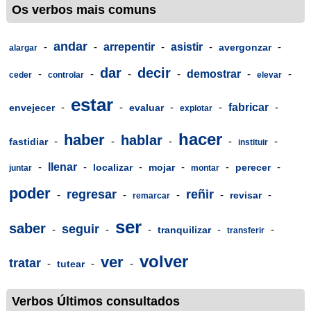
Os verbos mais comuns
andar
-
-
arrepentir
-
asistir
-
-
avergonzar
alargar
dar
decir
-
-
-
-
demostrar
-
-
ceder
controlar
elevar
estar
-
-
-
-
fabricar
-
envejecer
evaluar
explotar
hacer
haber
hablar
-
-
-
-
-
fastidiar
instituir
-
llenar
-
-
-
-
-
localizar
mojar
perecer
juntar
montar
poder
regresar
reñir
-
-
-
-
-
revisar
remarcar
ser
saber
seguir
-
-
-
-
-
tranquilizar
transferir
volver
ver
tratar
-
-
-
tutear
Verbos Últimos consultados