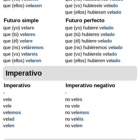
que (ellos) vel
asen
que (vs) hubieseis vel
ado
que (ellos) hubiesen vel
ado
Futuro simple
Futuro perfecto
que (yo) vel
are
que (yo) hubiere vel
ado
que (tú) vel
ares
que (tú) hubieres vel
ado
que (él) vel
are
que (él) hubiere vel
ado
que (ns) vel
áremos
que (ns) hubiéremos vel
ado
que (vs) vel
areis
que (vs) hubiereis vel
ado
que (ellos) vel
aren
que (ellos) hubieren vel
ado
Imperativo
Imperativo
Imperativo negativo
-
-
vel
a
no vel
es
vel
e
no vel
e
vel
emos
no vel
emos
vel
ad
no vel
éis
vel
en
no vel
en