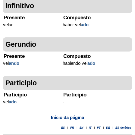
Infinitivo
Presente
Compuesto
velar
haber vel
ado
Gerundio
Presente
Compuesto
vel
ando
habiendo vel
ado
Participio
Participio
Participio
vel
ado
-
Início da página
ES
|
FR
|
EN
|
IT
|
PT
|
DE
|
ES-América