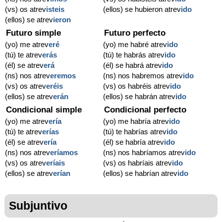
(vs) os atrev
isteis
(ellos) se hubieron atrev
ido
(ellos) se atrev
ieron
Futuro simple
Futuro perfecto
(yo) me atrev
eré
(yo) me habré atrev
ido
(tú) te atrev
erás
(tú) te habrás atrev
ido
(él) se atrev
erá
(él) se habrá atrev
ido
(ns) nos atrev
eremos
(ns) nos habremos atrev
ido
(vs) os atrev
eréis
(vs) os habréis atrev
ido
(ellos) se atrev
erán
(ellos) se habrán atrev
ido
Condicional simple
Condicional perfecto
(yo) me atrev
ería
(yo) me habría atrev
ido
(tú) te atrev
erías
(tú) te habrías atrev
ido
(él) se atrev
ería
(él) se habría atrev
ido
(ns) nos atrev
eríamos
(ns) nos habríamos atrev
ido
(vs) os atrev
eríais
(vs) os habríais atrev
ido
(ellos) se atrev
erían
(ellos) se habrían atrev
ido
Subjuntivo