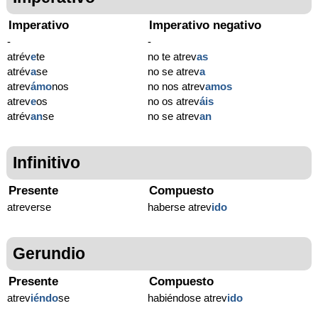
Imperativo
Imperativo negativo
-
-
atrév
e
te
no te atrev
as
atrév
a
se
no se atrev
a
atrev
ámo
nos
no nos atrev
amos
atrev
e
os
no os atrev
áis
atrév
an
se
no se atrev
an
Infinitivo
Presente
Compuesto
atreverse
haberse atrev
ido
Gerundio
Presente
Compuesto
atrev
iéndo
se
habiéndose atrev
ido