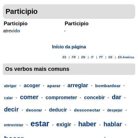
Participio
Participio
Participio
atrev
ido
-
Início da página
ES
|
FR
|
EN
|
IT
|
PT
|
DE
|
ES-América
Os verbos mais comuns
arreglar
-
acoger
-
-
-
-
aparar
bombardear
abrigar
comer
dar
-
-
comprometer
-
concebir
-
-
calar
decir
-
-
deducir
-
-
-
decorar
desconectar
despejar
estar
haber
hablar
exigir
-
-
-
-
-
entrevistar