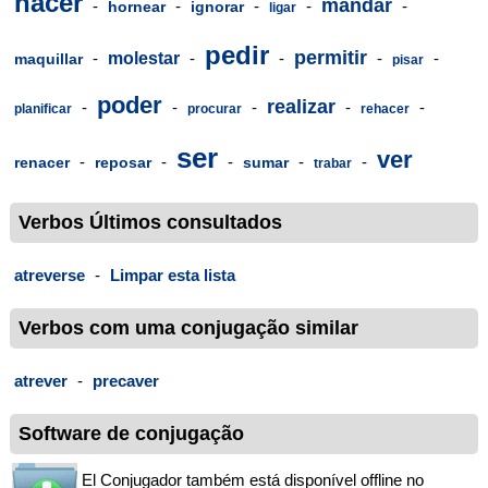
hacer
mandar
-
-
-
-
-
hornear
ignorar
ligar
pedir
permitir
-
molestar
-
-
-
-
maquillar
pisar
poder
realizar
-
-
-
-
-
planificar
procurar
rehacer
ser
ver
-
-
-
-
-
renacer
reposar
sumar
trabar
Verbos Últimos consultados
atreverse
-
Limpar esta lista
Verbos com uma conjugação similar
atrever
-
precaver
Software de conjugação
El Conjugador também está disponível offline no