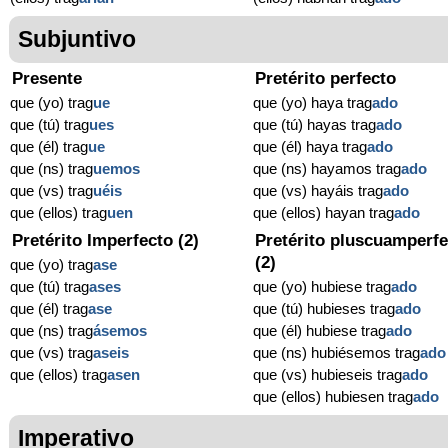
Subjuntivo
Presente
Pretérito perfecto
que (yo) trag
ue
que (yo) haya trag
ado
que (tú) trag
ues
que (tú) hayas trag
ado
que (él) trag
ue
que (él) haya trag
ado
que (ns) trag
uemos
que (ns) hayamos trag
ado
que (vs) trag
uéis
que (vs) hayáis trag
ado
que (ellos) trag
uen
que (ellos) hayan trag
ado
Pretérito Imperfecto (2)
Pretérito pluscuamperfe
(2)
que (yo) trag
ase
que (tú) trag
ases
que (yo) hubiese trag
ado
que (él) trag
ase
que (tú) hubieses trag
ado
que (ns) trag
ásemos
que (él) hubiese trag
ado
que (vs) trag
aseis
que (ns) hubiésemos trag
ado
que (ellos) trag
asen
que (vs) hubieseis trag
ado
que (ellos) hubiesen trag
ado
Imperativo