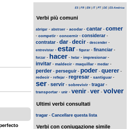
ES
|
FR
|
EN
|
IT
|
PT
|
DE
|
ES-América
Verbi più comuni
comer
cantar
-
-
-
-
acodar
abrigar
abstraer
-
-
-
considerar
-
competir
concernir
dar
decir
contratar
-
-
-
-
descender
estar
-
-
-
financiar
-
entrevistar
figurar
hacer
-
-
-
-
impresionar
forzar
helar
invitar
-
-
-
-
maldecir
maquillar
mediar
poder
querer
perder
-
perseguir
-
-
-
regresar
-
-
-
-
redecir
santiguar
reflejar
ser
servir
-
-
-
tragar
-
sobrevivir
volver
venir
ver
-
-
-
-
transportar
unir
Ultimi verbi consultati
tragar
-
Cancellare questa lista
perfecto
Verbi con coniugazione simile