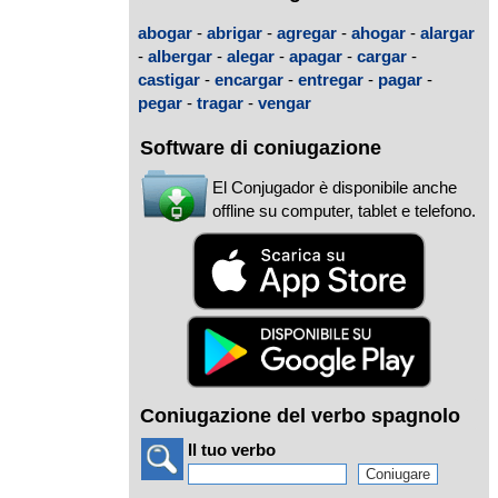
abogar
-
abrigar
-
agregar
-
ahogar
-
alargar
-
albergar
-
alegar
-
apagar
-
cargar
-
castigar
-
encargar
-
entregar
-
pagar
-
pegar
-
tragar
-
vengar
Software di coniugazione
El Conjugador è disponibile anche
offline su computer, tablet e telefono.
Coniugazione del verbo spagnolo
Il tuo verbo