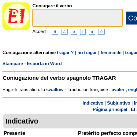
Coniugare il verbo
Accenti:
Coniugazione alternative
tragar ?
|
no tragar
|
femminile
|
traga
Stampare
-
Esporta in Word
Coniugazione del verbo spagnolo
TRAGAR
English translation: to
swallow
- Traduction française :
avaler
;
engl
Indicativo
|
Subjuntivo
|
I
Página principal
|
El 
Indicativo
Presente
Pretérito perfecto comp