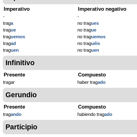
Imperativo
Imperativo negativo
-
-
trag
a
no trag
ues
trag
ue
no trag
ue
trag
uemos
no trag
uemos
trag
ad
no trag
uéis
trag
uen
no trag
uen
Infinitivo
Presente
Compuesto
tragar
haber trag
ado
Gerundio
Presente
Compuesto
trag
ando
habiendo trag
ado
Participio