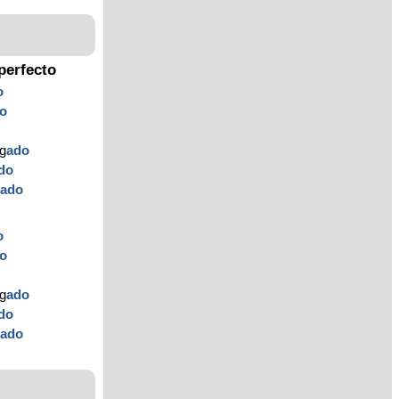
perfecto
o
o
ag
ado
do
g
ado
o
o
ag
ado
do
g
ado