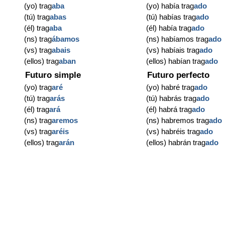
(yo) trag
aba
(yo) había trag
ado
(tú) trag
abas
(tú) habías trag
ado
(él) trag
aba
(él) había trag
ado
(ns) trag
ábamos
(ns) habíamos trag
ado
(vs) trag
abais
(vs) habíais trag
ado
(ellos) trag
aban
(ellos) habían trag
ado
Futuro simple
Futuro perfecto
(yo) trag
aré
(yo) habré trag
ado
(tú) trag
arás
(tú) habrás trag
ado
(él) trag
ará
(él) habrá trag
ado
(ns) trag
aremos
(ns) habremos trag
ado
(vs) trag
aréis
(vs) habréis trag
ado
(ellos) trag
arán
(ellos) habrán trag
ado