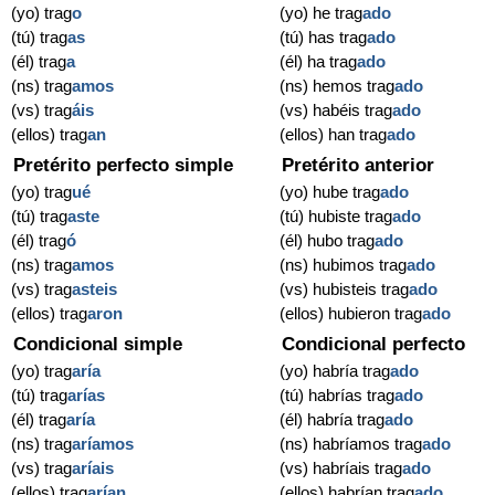
(yo) trag
o
(yo) he trag
ado
(tú) trag
as
(tú) has trag
ado
(él) trag
a
(él) ha trag
ado
(ns) trag
amos
(ns) hemos trag
ado
(vs) trag
áis
(vs) habéis trag
ado
(ellos) trag
an
(ellos) han trag
ado
Pretérito perfecto simple
Pretérito anterior
(yo) trag
ué
(yo) hube trag
ado
(tú) trag
aste
(tú) hubiste trag
ado
(él) trag
ó
(él) hubo trag
ado
(ns) trag
amos
(ns) hubimos trag
ado
(vs) trag
asteis
(vs) hubisteis trag
ado
(ellos) trag
aron
(ellos) hubieron trag
ado
Condicional simple
Condicional perfecto
(yo) trag
aría
(yo) habría trag
ado
(tú) trag
arías
(tú) habrías trag
ado
(él) trag
aría
(él) habría trag
ado
(ns) trag
aríamos
(ns) habríamos trag
ado
(vs) trag
aríais
(vs) habríais trag
ado
(ellos) trag
arían
(ellos) habrían trag
ado