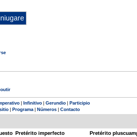
rse
outir
mperativo
|
Infinitivo
|
Gerundio
|
Participio
sitio
|
Programa
|
Números
|
Contacto
uesto
Pretérito imperfecto
Pretérito pluscuam