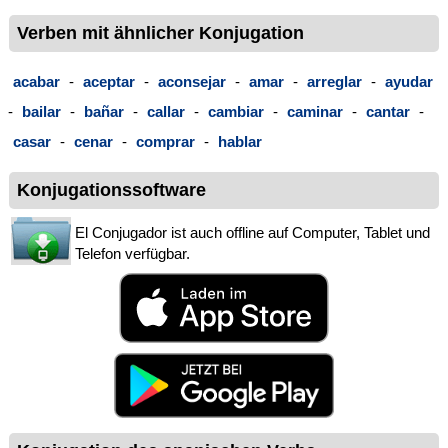
Verben mit ähnlicher Konjugation
acabar
-
aceptar
-
aconsejar
-
amar
-
arreglar
-
ayudar
-
bailar
-
bañar
-
callar
-
cambiar
-
caminar
-
cantar
-
casar
-
cenar
-
comprar
-
hablar
Konjugationssoftware
El Conjugador ist auch offline auf Computer, Tablet und
Telefon verfügbar.