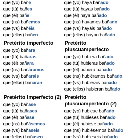
que (yo) bañ
e
que (yo) haya bañ
ado
que (tú) bañ
es
que (tú) hayas bañ
ado
que (él) bañ
e
que (él) haya bañ
ado
que (ns) bañ
emos
que (ns) hayamos bañ
ado
que (vs) bañ
éis
que (vs) hayáis bañ
ado
que (ellos) bañ
en
que (ellos) hayan bañ
ado
Pretérito imperfecto
Pretérito
pluscuamperfecto
que (yo) bañ
ara
que (tú) bañ
aras
que (yo) hubiera bañ
ado
que (él) bañ
ara
que (tú) hubieras bañ
ado
que (ns) bañ
áramos
que (él) hubiera bañ
ado
que (vs) bañ
arais
que (ns) hubiéramos bañ
ado
que (ellos) bañ
aran
que (vs) hubierais bañ
ado
que (ellos) hubieran bañ
ado
Pretérito Imperfecto (2)
Pretérito
pluscuamperfecto (2)
que (yo) bañ
ase
que (tú) bañ
ases
que (yo) hubiese bañ
ado
que (él) bañ
ase
que (tú) hubieses bañ
ado
que (ns) bañ
ásemos
que (él) hubiese bañ
ado
que (vs) bañ
aseis
que (ns) hubiésemos bañ
ado
que (ellos) bañ
asen
que (vs) hubieseis bañ
ado