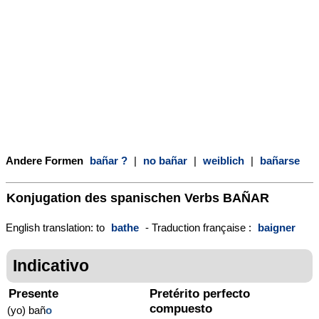
Andere Formen
bañar ?
|
no bañar
|
weiblich
|
bañarse
Konjugation des spanischen Verbs
BAÑAR
English translation: to
bathe
- Traduction française :
baigner
Indicativo
Presente
Pretérito perfecto
compuesto
(yo) bañ
o