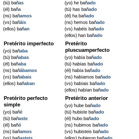
(tú) bañ
as
(yo) he bañ
ado
(él) bañ
a
(tú) has bañ
ado
(ns) bañ
amos
(él) ha bañ
ado
(vs) bañ
áis
(ns) hemos bañ
ado
(ellos) bañ
an
(vs) habéis bañ
ado
(ellos) han bañ
ado
Pretérito imperfecto
Pretérito
pluscuamperfecto
(yo) bañ
aba
(tú) bañ
abas
(yo) había bañ
ado
(él) bañ
aba
(tú) habías bañ
ado
(ns) bañ
ábamos
(él) había bañ
ado
(vs) bañ
abais
(ns) habíamos bañ
ado
(ellos) bañ
aban
(vs) habíais bañ
ado
(ellos) habían bañ
ado
Pretérito perfecto
Pretérito anterior
simple
(yo) hube bañ
ado
(yo) bañ
é
(tú) hubiste bañ
ado
(tú) bañ
aste
(él) hubo bañ
ado
(él) bañ
ó
(ns) hubimos bañ
ado
(ns) bañ
amos
(vs) hubisteis bañ
ado
(vs) bañ
asteis
(ellos) hubieron bañ
ado