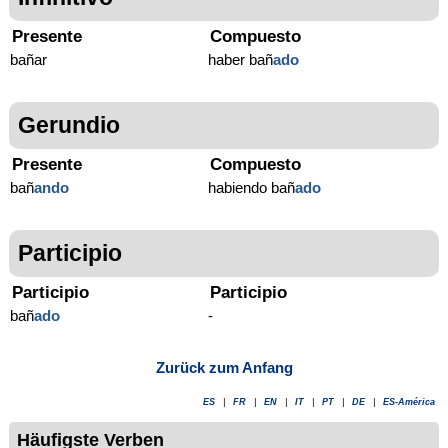
Presente
Compuesto
bañar
haber bañ
ado
Gerundio
Presente
Compuesto
bañ
ando
habiendo bañ
ado
Participio
Participio
Participio
bañ
ado
-
Zurück zum Anfang
ES
|
FR
|
EN
|
IT
|
PT
|
DE
|
ES-América
Häufigste Verben