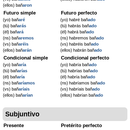
(ellos) bañ
aron
Futuro simple
Futuro perfecto
(yo) bañ
aré
(yo) habré bañ
ado
(tú) bañ
arás
(tú) habrás bañ
ado
(él) bañ
ará
(él) habrá bañ
ado
(ns) bañ
aremos
(ns) habremos bañ
ado
(vs) bañ
aréis
(vs) habréis bañ
ado
(ellos) bañ
arán
(ellos) habrán bañ
ado
Condicional simple
Condicional perfecto
(yo) bañ
aría
(yo) habría bañ
ado
(tú) bañ
arías
(tú) habrías bañ
ado
(él) bañ
aría
(él) habría bañ
ado
(ns) bañ
aríamos
(ns) habríamos bañ
ado
(vs) bañ
aríais
(vs) habríais bañ
ado
(ellos) bañ
arían
(ellos) habrían bañ
ado
Subjuntivo
Presente
Pretérito perfecto