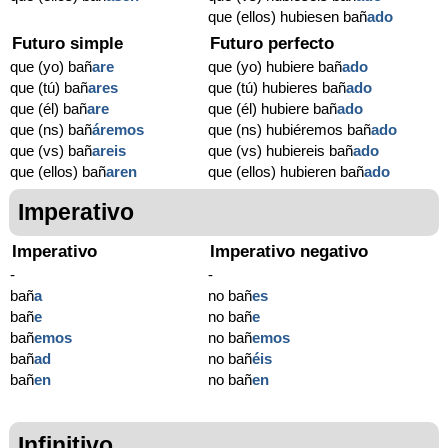
que (ellos) hubiesen bañ
ado
Futuro simple
Futuro perfecto
que (yo) bañ
are
que (yo) hubiere bañ
ado
que (tú) bañ
ares
que (tú) hubieres bañ
ado
que (él) bañ
are
que (él) hubiere bañ
ado
que (ns) bañ
áremos
que (ns) hubiéremos bañ
ado
que (vs) bañ
areis
que (vs) hubiereis bañ
ado
que (ellos) bañ
aren
que (ellos) hubieren bañ
ado
Imperativo
Imperativo
Imperativo negativo
-
-
bañ
a
no bañ
es
bañ
e
no bañ
e
bañ
emos
no bañ
emos
bañ
ad
no bañ
éis
bañ
en
no bañ
en
Infinitivo