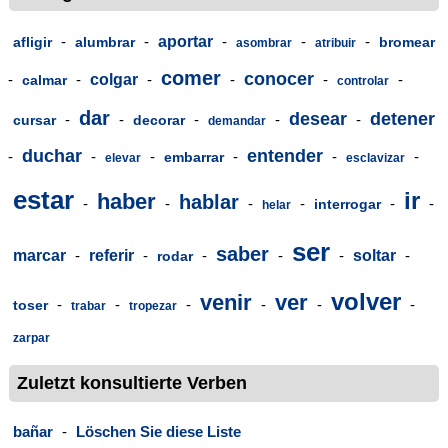
-
-
aportar
-
-
-
afligir
alumbrar
bromear
asombrar
atribuir
comer
conocer
-
-
colgar
-
-
-
-
calmar
controlar
dar
desear
detener
-
-
-
-
-
cursar
decorar
demandar
duchar
entender
-
-
-
-
-
-
embarrar
elevar
esclavizar
estar
ir
haber
hablar
-
-
-
-
-
-
interrogar
helar
ser
saber
marcar
-
referir
-
-
-
-
soltar
-
rodar
volver
venir
ver
-
-
-
-
-
-
toser
trabar
tropezar
zarpar
Zuletzt konsultierte Verben
bañar
-
Löschen Sie diese Liste