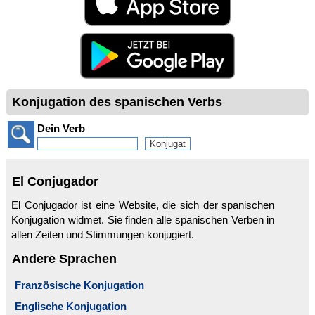
Konjugation des spanischen Verbs
Dein Verb
El Conjugador
El Conjugador ist eine Website, die sich der spanischen
Konjugation widmet. Sie finden alle spanischen Verben in
allen Zeiten und Stimmungen konjugiert.
Andere Sprachen
Französische Konjugation
Englische Konjugation