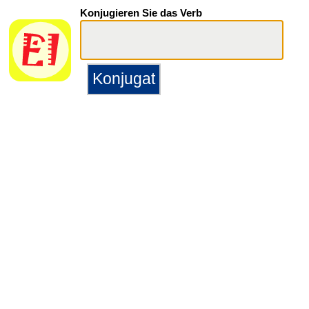
Konjugieren Sie das Verb