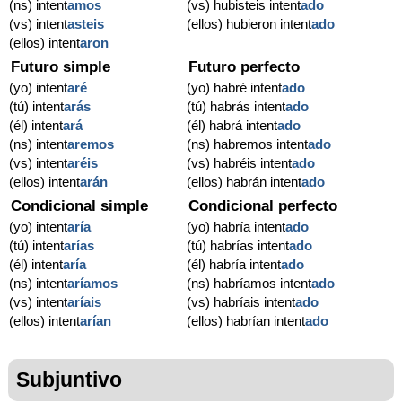
(ns) intent
amos
(vs) hubisteis intent
ado
(vs) intent
asteis
(ellos) hubieron intent
ado
(ellos) intent
aron
Futuro simple
Futuro perfecto
(yo) intent
aré
(yo) habré intent
ado
(tú) intent
arás
(tú) habrás intent
ado
(él) intent
ará
(él) habrá intent
ado
(ns) intent
aremos
(ns) habremos intent
ado
(vs) intent
aréis
(vs) habréis intent
ado
(ellos) intent
arán
(ellos) habrán intent
ado
Condicional simple
Condicional perfecto
(yo) intent
aría
(yo) habría intent
ado
(tú) intent
arías
(tú) habrías intent
ado
(él) intent
aría
(él) habría intent
ado
(ns) intent
aríamos
(ns) habríamos intent
ado
(vs) intent
aríais
(vs) habríais intent
ado
(ellos) intent
arían
(ellos) habrían intent
ado
Subjuntivo