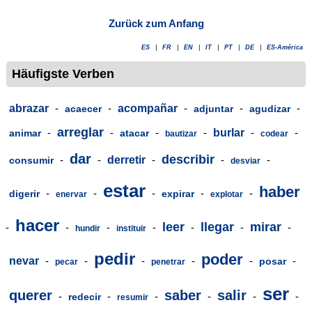
Zurück zum Anfang
ES
|
FR
|
EN
|
IT
|
PT
|
DE
|
ES-América
Häufigste Verben
abrazar
-
-
acompañar
-
-
-
acaecer
adjuntar
agudizar
arreglar
-
-
-
-
burlar
-
-
animar
atacar
bautizar
codear
dar
describir
-
-
derretir
-
-
-
consumir
desviar
estar
haber
-
-
-
-
-
digerir
expirar
enervar
explotar
hacer
leer
llegar
mirar
-
-
-
-
-
-
-
hundir
instituir
pedir
poder
nevar
-
-
-
-
-
-
posar
pecar
penetrar
ser
querer
saber
salir
-
-
-
-
-
-
redecir
resumir