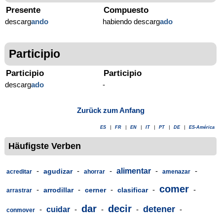
Presente
Compuesto
descarg
ando
habiendo descarg
ado
Participio
Participio
Participio
descarg
ado
-
Zurück zum Anfang
ES
|
FR
|
EN
|
IT
|
PT
|
DE
|
ES-América
Häufigste Verben
-
-
-
alimentar
-
-
agudizar
acreditar
ahorrar
amenazar
comer
-
-
-
-
-
arrodillar
cerner
clasificar
arrastrar
dar
decir
detener
-
cuidar
-
-
-
-
conmover