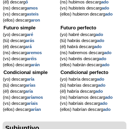
(él) descarg
ó
(ns) hubimos descarg
ado
(ns) descarg
amos
(vs) hubisteis descarg
ado
(vs) descarg
asteis
(ellos) hubieron descarg
ado
(ellos) descarg
aron
Futuro simple
Futuro perfecto
(yo) descarg
aré
(yo) habré descarg
ado
(tú) descarg
arás
(tú) habrás descarg
ado
(él) descarg
ará
(él) habrá descarg
ado
(ns) descarg
aremos
(ns) habremos descarg
ado
(vs) descarg
aréis
(vs) habréis descarg
ado
(ellos) descarg
arán
(ellos) habrán descarg
ado
Condicional simple
Condicional perfecto
(yo) descarg
aría
(yo) habría descarg
ado
(tú) descarg
arías
(tú) habrías descarg
ado
(él) descarg
aría
(él) habría descarg
ado
(ns) descarg
aríamos
(ns) habríamos descarg
ado
(vs) descarg
aríais
(vs) habríais descarg
ado
(ellos) descarg
arían
(ellos) habrían descarg
ado
Subjuntivo