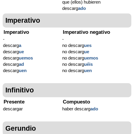
que (ellos) hubieren
descarg
ado
Imperativo
Imperativo
Imperativo negativo
-
-
descarg
a
no descarg
ues
descarg
ue
no descarg
ue
descarg
uemos
no descarg
uemos
descarg
ad
no descarg
uéis
descarg
uen
no descarg
uen
Infinitivo
Presente
Compuesto
descargar
haber descarg
ado
Gerundio