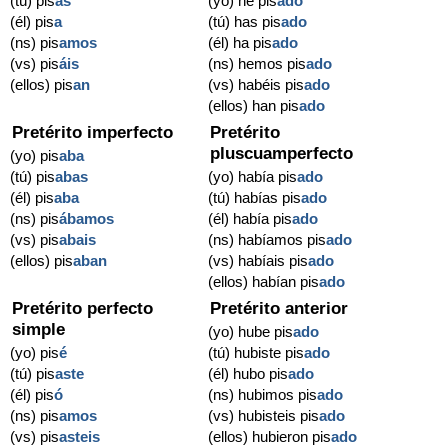
(tú) pis
as
(yo) he pis
ado
(él) pis
a
(tú) has pis
ado
(ns) pis
amos
(él) ha pis
ado
(vs) pis
áis
(ns) hemos pis
ado
(ellos) pis
an
(vs) habéis pis
ado
(ellos) han pis
ado
Pretérito imperfecto
Pretérito
pluscuamperfecto
(yo) pis
aba
(tú) pis
abas
(yo) había pis
ado
(él) pis
aba
(tú) habías pis
ado
(ns) pis
ábamos
(él) había pis
ado
(vs) pis
abais
(ns) habíamos pis
ado
(ellos) pis
aban
(vs) habíais pis
ado
(ellos) habían pis
ado
Pretérito perfecto
Pretérito anterior
simple
(yo) hube pis
ado
(yo) pis
é
(tú) hubiste pis
ado
(tú) pis
aste
(él) hubo pis
ado
(él) pis
ó
(ns) hubimos pis
ado
(ns) pis
amos
(vs) hubisteis pis
ado
(vs) pis
asteis
(ellos) hubieron pis
ado