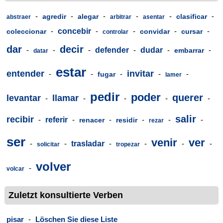
-
-
-
-
-
-
agredir
alegar
clasificar
abstraer
arbitrar
asentar
-
concebir
-
-
-
-
coleccionar
convidar
cursar
controlar
dar
decir
-
-
-
defender
-
dudar
-
-
embarrar
datar
estar
entender
invitar
-
-
-
-
-
fugar
lamer
pedir
poder
querer
levantar
llamar
-
-
-
-
-
salir
recibir
-
referir
-
-
-
-
-
renacer
residir
rezar
ser
venir
ver
-
-
trasladar
-
-
-
-
solicitar
tropezar
volver
-
volcar
Zuletzt konsultierte Verben
pisar
-
Löschen Sie diese Liste