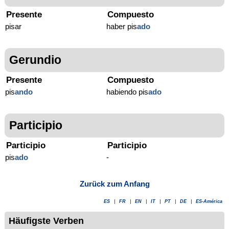
Presente
Compuesto
pisar
haber pis
ado
Gerundio
Presente
Compuesto
pis
ando
habiendo pis
ado
Participio
Participio
Participio
pis
ado
-
Zurück zum Anfang
ES
|
FR
|
EN
|
IT
|
PT
|
DE
|
ES-América
Häufigste Verben