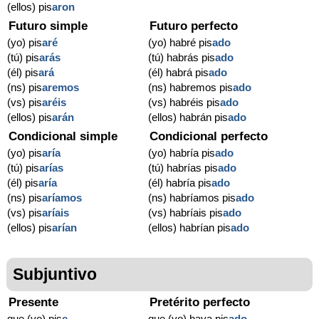
(ellos) pis
aron
Futuro simple
Futuro perfecto
(yo) pis
aré
(yo) habré pis
ado
(tú) pis
arás
(tú) habrás pis
ado
(él) pis
ará
(él) habrá pis
ado
(ns) pis
aremos
(ns) habremos pis
ado
(vs) pis
aréis
(vs) habréis pis
ado
(ellos) pis
arán
(ellos) habrán pis
ado
Condicional simple
Condicional perfecto
(yo) pis
aría
(yo) habría pis
ado
(tú) pis
arías
(tú) habrías pis
ado
(él) pis
aría
(él) habría pis
ado
(ns) pis
aríamos
(ns) habríamos pis
ado
(vs) pis
aríais
(vs) habríais pis
ado
(ellos) pis
arían
(ellos) habrían pis
ado
Subjuntivo
Presente
Pretérito perfecto
que (yo) pis
e
que (yo) haya pis
ado