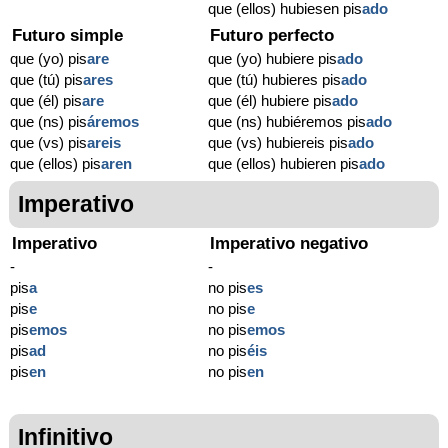
que (ellos) hubiesen pis
ado
Futuro simple
Futuro perfecto
que (yo) pis
are
que (yo) hubiere pis
ado
que (tú) pis
ares
que (tú) hubieres pis
ado
que (él) pis
are
que (él) hubiere pis
ado
que (ns) pis
áremos
que (ns) hubiéremos pis
ado
que (vs) pis
areis
que (vs) hubiereis pis
ado
que (ellos) pis
aren
que (ellos) hubieren pis
ado
Imperativo
Imperativo
Imperativo negativo
-
-
pis
a
no pis
es
pis
e
no pis
e
pis
emos
no pis
emos
pis
ad
no pis
éis
pis
en
no pis
en
Infinitivo