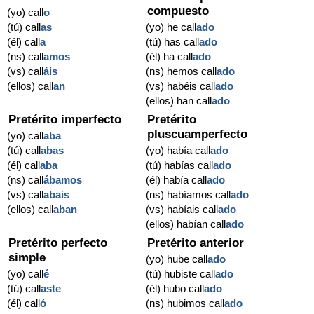
compuesto
(yo) call
o
(tú) call
as
(yo) he call
ado
(él) call
a
(tú) has call
ado
(ns) call
amos
(él) ha call
ado
(vs) call
áis
(ns) hemos call
ado
(ellos) call
an
(vs) habéis call
ado
(ellos) han call
ado
Pretérito imperfecto
Pretérito
pluscuamperfecto
(yo) call
aba
(tú) call
abas
(yo) había call
ado
(él) call
aba
(tú) habías call
ado
(ns) call
ábamos
(él) había call
ado
(vs) call
abais
(ns) habíamos call
ado
(ellos) call
aban
(vs) habíais call
ado
(ellos) habían call
ado
Pretérito perfecto
Pretérito anterior
simple
(yo) hube call
ado
(yo) call
é
(tú) hubiste call
ado
(tú) call
aste
(él) hubo call
ado
(él) call
ó
(ns) hubimos call
ado