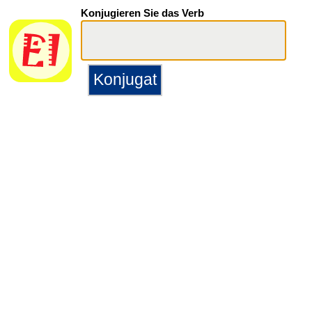
Konjugieren Sie das Verb