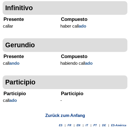
Infinitivo
Presente
Compuesto
callar
haber call
ado
Gerundio
Presente
Compuesto
call
ando
habiendo call
ado
Participio
Participio
Participio
call
ado
-
Zurück zum Anfang
ES
|
FR
|
EN
|
IT
|
PT
|
DE
|
ES-América