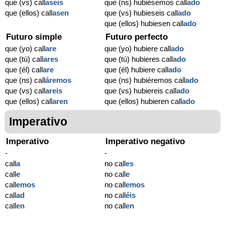
que (vs) call
aseis
que (ns) hubiésemos call
ado
que (ellos) call
asen
que (vs) hubieseis call
ado
que (ellos) hubiesen call
ado
Futuro simple
Futuro perfecto
que (yo) call
are
que (yo) hubiere call
ado
que (tú) call
ares
que (tú) hubieres call
ado
que (él) call
are
que (él) hubiere call
ado
que (ns) call
áremos
que (ns) hubiéremos call
ado
que (vs) call
areis
que (vs) hubiereis call
ado
que (ellos) call
aren
que (ellos) hubieren call
ado
Imperativo
Imperativo
Imperativo negativo
-
-
call
a
no call
es
call
e
no call
e
call
emos
no call
emos
call
ad
no call
éis
call
en
no call
en