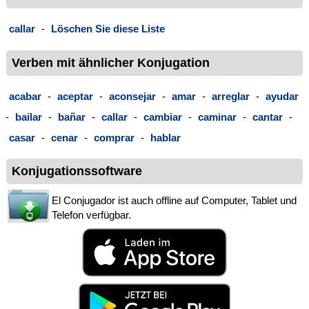
callar
-
Löschen Sie diese Liste
Verben mit ähnlicher Konjugation
acabar
-
aceptar
-
aconsejar
-
amar
-
arreglar
-
ayudar
-
bailar
-
bañar
-
callar
-
cambiar
-
caminar
-
cantar
-
casar
-
cenar
-
comprar
-
hablar
Konjugationssoftware
El Conjugador ist auch offline auf Computer, Tablet und
Telefon verfügbar.