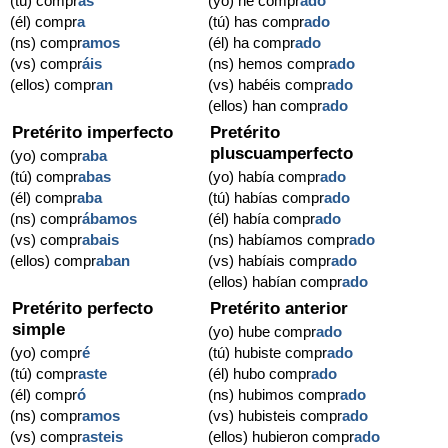
(tú) compr
as
(yo) he compr
ado
(él) compr
a
(tú) has compr
ado
(ns) compr
amos
(él) ha compr
ado
(vs) compr
áis
(ns) hemos compr
ado
(ellos) compr
an
(vs) habéis compr
ado
(ellos) han compr
ado
Pretérito imperfecto
Pretérito
pluscuamperfecto
(yo) compr
aba
(tú) compr
abas
(yo) había compr
ado
(él) compr
aba
(tú) habías compr
ado
(ns) compr
ábamos
(él) había compr
ado
(vs) compr
abais
(ns) habíamos compr
ado
(ellos) compr
aban
(vs) habíais compr
ado
(ellos) habían compr
ado
Pretérito perfecto
Pretérito anterior
simple
(yo) hube compr
ado
(yo) compr
é
(tú) hubiste compr
ado
(tú) compr
aste
(él) hubo compr
ado
(él) compr
ó
(ns) hubimos compr
ado
(ns) compr
amos
(vs) hubisteis compr
ado
(vs) compr
asteis
(ellos) hubieron compr
ado