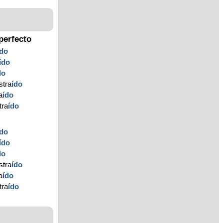
perfecto
ído
ído
do
stra
ído
a
ído
tra
ído
ído
ído
do
stra
ído
a
ído
tra
ído