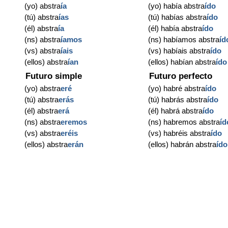
(yo) abstra
ía
(yo) había abstra
ído
(tú) abstra
ías
(tú) habías abstra
ído
(él) abstra
ía
(él) había abstra
ído
(ns) abstra
íamos
(ns) habíamos abstra
íd
(vs) abstra
íais
(vs) habíais abstra
ído
(ellos) abstra
ían
(ellos) habían abstra
ído
Futuro simple
Futuro perfecto
(yo) abstra
eré
(yo) habré abstra
ído
(tú) abstra
erás
(tú) habrás abstra
ído
(él) abstra
erá
(él) habrá abstra
ído
(ns) abstra
eremos
(ns) habremos abstra
íd
(vs) abstra
eréis
(vs) habréis abstra
ído
(ellos) abstra
erán
(ellos) habrán abstra
ído