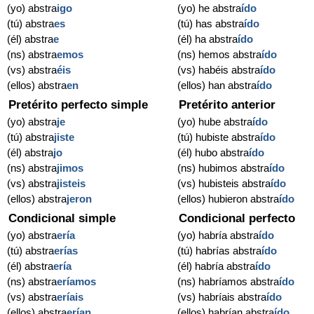
(yo) abstra
igo
(yo) he abstra
ído
(tú) abstra
es
(tú) has abstra
ído
(él) abstra
e
(él) ha abstra
ído
(ns) abstra
emos
(ns) hemos abstra
ído
(vs) abstra
éis
(vs) habéis abstra
ído
(ellos) abstra
en
(ellos) han abstra
ído
Pretérito perfecto simple
Pretérito anterior
(yo) abstra
je
(yo) hube abstra
ído
(tú) abstra
jiste
(tú) hubiste abstra
ído
(él) abstra
jo
(él) hubo abstra
ído
(ns) abstra
jimos
(ns) hubimos abstra
ído
(vs) abstra
jisteis
(vs) hubisteis abstra
ído
(ellos) abstra
jeron
(ellos) hubieron abstra
ído
Condicional simple
Condicional perfecto
(yo) abstra
ería
(yo) habría abstra
ído
(tú) abstra
erías
(tú) habrías abstra
ído
(él) abstra
ería
(él) habría abstra
ído
(ns) abstra
eríamos
(ns) habríamos abstra
ído
(vs) abstra
eríais
(vs) habríais abstra
ído
(ellos) abstra
erían
(ellos) habrían abstra
ído