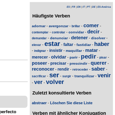
ES
|
FR
|
EN
|
IT
|
PT
|
DE
|
ES-América
Häufigste Verben
comer
-
-
-
-
adornar
avergonzar
brillar
decir
-
-
-
-
convidar
contemplar
controlar
detener
-
-
-
-
denunciar
disolver
demandar
estar
haber
-
-
faltar
-
-
fastidiar
elevar
matar
-
-
insistir
-
-
-
maquillar
indignar
pedir
olvidar
merecer
-
-
-
-
-
parir
pisar
querer
poseer
-
precisar
-
-
-
prescindir
saber
reconocer
-
rendir
-
-
-
retroceder
ser
venir
-
-
-
-
tranquilizar
sacrificar
surgir
volver
ver
-
-
Zuletzt konsultierte Verben
abstraer
-
Löschen Sie diese Liste
perfecto
Verben mit ähnlicher Konjugation