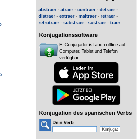
abstraer
-
atraer
-
contraer
-
detraer
-
distraer
-
extraer
-
maltraer
-
retraer
-
retrotraer
-
substraer
-
sustraer
-
traer
o
Konjugationssoftware
El Conjugador ist auch offline auf
Computer, Tablet und Telefon
verfügbar.
o
Konjugation des spanischen Verbs
Dein Verb