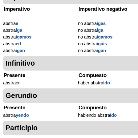
Imperativo
Imperativo negativo
-
-
abstra
e
no abstra
igas
abstra
iga
no abstra
iga
abstra
igamos
no abstra
igamos
abstra
ed
no abstra
igáis
abstra
igan
no abstra
igan
Infinitivo
Presente
Compuesto
abstraer
haber abstra
ído
Gerundio
Presente
Compuesto
abstra
yendo
habiendo abstra
ído
Participio