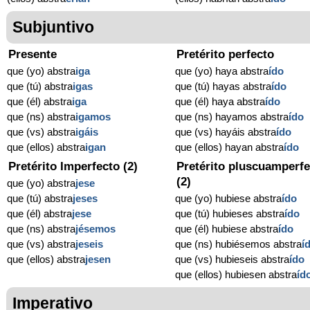
Subjuntivo
Presente
Pretérito perfecto
que (yo) abstra
iga
que (yo) haya abstra
ído
que (tú) abstra
igas
que (tú) hayas abstra
ído
que (él) abstra
iga
que (él) haya abstra
ído
que (ns) abstra
igamos
que (ns) hayamos abstra
ído
que (vs) abstra
igáis
que (vs) hayáis abstra
ído
que (ellos) abstra
igan
que (ellos) hayan abstra
ído
Pretérito Imperfecto (2)
Pretérito pluscuamperfe
(2)
que (yo) abstra
jese
que (tú) abstra
jeses
que (yo) hubiese abstra
ído
que (él) abstra
jese
que (tú) hubieses abstra
ído
que (ns) abstra
jésemos
que (él) hubiese abstra
ído
que (vs) abstra
jeseis
que (ns) hubiésemos abstra
í
que (ellos) abstra
jesen
que (vs) hubieseis abstra
ído
que (ellos) hubiesen abstra
íd
Imperativo