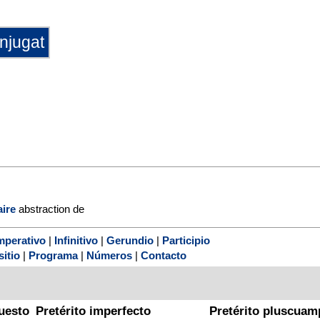
aire
abstraction de
mperativo
|
Infinitivo
|
Gerundio
|
Participio
sitio
|
Programa
|
Números
|
Contacto
uesto
Pretérito imperfecto
Pretérito pluscuam