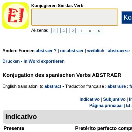
Konjugieren Sie das Verb
Akzente:
Andere Formen
abstraer ?
|
no abstraer
|
weiblich
|
abstraerse
Drucken
-
In Word exportieren
Konjugation des spanischen Verbs
ABSTRAER
English translation: to
abstract
- Traduction française :
abstraire
;
f
Indicativo
|
Subjuntivo
|
I
Página principal
|
El 
Indicativo
Presente
Pretérito perfecto comp