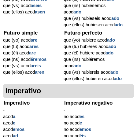
que (vs) acod
aseis
que (ns) hubiésemos
que (ellos) acod
asen
acod
ado
que (vs) hubieseis acod
ado
que (ellos) hubiesen acod
ado
Futuro simple
Futuro perfecto
que (yo) acod
are
que (yo) hubiere acod
ado
que (tú) acod
ares
que (tú) hubieres acod
ado
que (él) acod
are
que (él) hubiere acod
ado
que (ns) acod
áremos
que (ns) hubiéremos
que (vs) acod
areis
acod
ado
que (ellos) acod
aren
que (vs) hubiereis acod
ado
que (ellos) hubieren acod
ado
Imperativo
Imperativo
Imperativo negativo
-
-
acod
a
no acod
es
acod
e
no acod
e
acod
emos
no acod
emos
acod
ad
no acod
éis