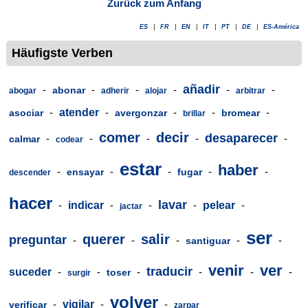
Zurück zum Anfang
ES
|
FR
|
EN
|
IT
|
PT
|
DE
|
ES-América
Häufigste Verben
añadir
-
-
-
-
-
-
abonar
abogar
adherir
alojar
arbitrar
-
atender
-
-
-
-
asociar
avergonzar
bromear
brillar
comer
decir
desaparecer
-
-
-
-
-
calmar
codear
estar
haber
-
-
-
-
-
ensayar
fugar
descender
hacer
lavar
-
indicar
-
-
-
pelear
-
jactar
ser
querer
salir
preguntar
-
-
-
-
-
santiguar
venir
ver
traducir
suceder
-
-
-
-
-
-
toser
surgir
volver
-
vigilar
-
-
verificar
zarpar