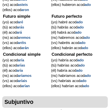
(vs) acod
asteis
(ellos) hubieron acod
ado
(ellos) acod
aron
Futuro simple
Futuro perfecto
(yo) acod
aré
(yo) habré acod
ado
(tú) acod
arás
(tú) habrás acod
ado
(él) acod
ará
(él) habrá acod
ado
(ns) acod
aremos
(ns) habremos acod
ado
(vs) acod
aréis
(vs) habréis acod
ado
(ellos) acod
arán
(ellos) habrán acod
ado
Condicional simple
Condicional perfecto
(yo) acod
aría
(yo) habría acod
ado
(tú) acod
arías
(tú) habrías acod
ado
(él) acod
aría
(él) habría acod
ado
(ns) acod
aríamos
(ns) habríamos acod
ado
(vs) acod
aríais
(vs) habríais acod
ado
(ellos) acod
arían
(ellos) habrían acod
ado
Subjuntivo