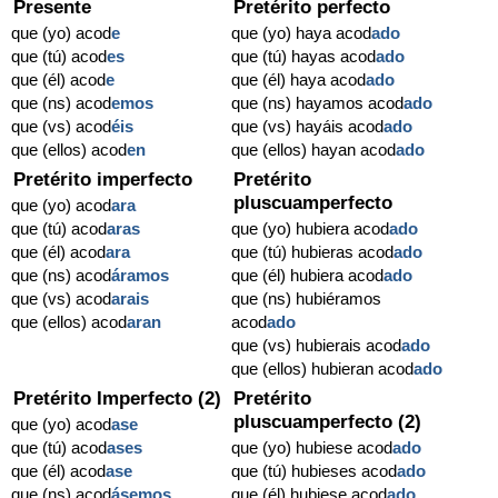
Presente
Pretérito perfecto
que (yo) acod
e
que (yo) haya acod
ado
que (tú) acod
es
que (tú) hayas acod
ado
que (él) acod
e
que (él) haya acod
ado
que (ns) acod
emos
que (ns) hayamos acod
ado
que (vs) acod
éis
que (vs) hayáis acod
ado
que (ellos) acod
en
que (ellos) hayan acod
ado
Pretérito imperfecto
Pretérito
pluscuamperfecto
que (yo) acod
ara
que (tú) acod
aras
que (yo) hubiera acod
ado
que (él) acod
ara
que (tú) hubieras acod
ado
que (ns) acod
áramos
que (él) hubiera acod
ado
que (vs) acod
arais
que (ns) hubiéramos
que (ellos) acod
aran
acod
ado
que (vs) hubierais acod
ado
que (ellos) hubieran acod
ado
Pretérito Imperfecto (2)
Pretérito
pluscuamperfecto (2)
que (yo) acod
ase
que (tú) acod
ases
que (yo) hubiese acod
ado
que (él) acod
ase
que (tú) hubieses acod
ado
que (ns) acod
ásemos
que (él) hubiese acod
ado