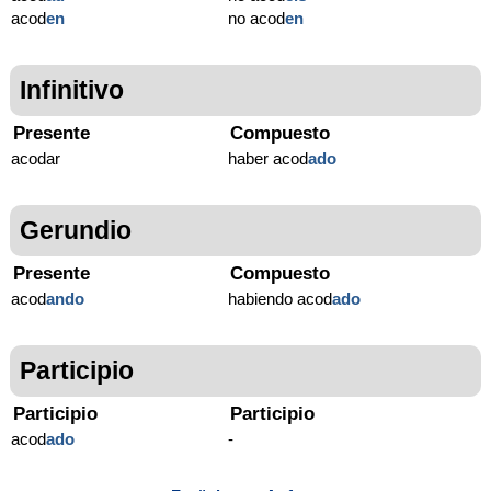
acod
en
no acod
en
Infinitivo
Presente
Compuesto
acodar
haber acod
ado
Gerundio
Presente
Compuesto
acod
ando
habiendo acod
ado
Participio
Participio
Participio
acod
ado
-