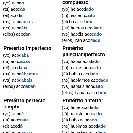
compuesto
(yo) acod
o
(tú) acod
as
(yo) he acod
ado
(él) acod
a
(tú) has acod
ado
(ns) acod
amos
(él) ha acod
ado
(vs) acod
áis
(ns) hemos acod
ado
(ellos) acod
an
(vs) habéis acod
ado
(ellos) han acod
ado
Pretérito imperfecto
Pretérito
pluscuamperfecto
(yo) acod
aba
(tú) acod
abas
(yo) había acod
ado
(él) acod
aba
(tú) habías acod
ado
(ns) acod
ábamos
(él) había acod
ado
(vs) acod
abais
(ns) habíamos acod
ado
(ellos) acod
aban
(vs) habíais acod
ado
(ellos) habían acod
ado
Pretérito perfecto
Pretérito anterior
simple
(yo) hube acod
ado
(yo) acod
é
(tú) hubiste acod
ado
(tú) acod
aste
(él) hubo acod
ado
(él) acod
ó
(ns) hubimos acod
ado
(ns) acod
amos
(vs) hubisteis acod
ado