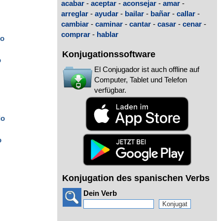
acabar
-
aceptar
-
aconsejar
-
amar
-
arreglar
-
ayudar
-
bailar
-
bañar
-
callar
-
cambiar
-
caminar
-
cantar
-
casar
-
cenar
-
comprar
-
hablar
do
Konjugationssoftware
o
El Conjugador ist auch offline auf
Computer, Tablet und Telefon
verfügbar.
do
o
Konjugation des spanischen Verbs
Dein Verb