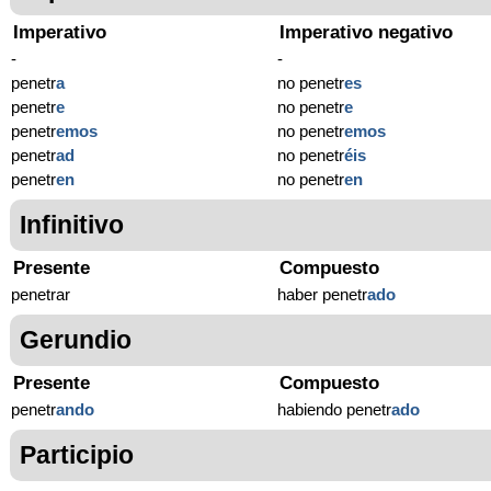
Imperativo
Imperativo negativo
-
-
penetr
a
no penetr
es
penetr
e
no penetr
e
penetr
emos
no penetr
emos
penetr
ad
no penetr
éis
penetr
en
no penetr
en
Infinitivo
Presente
Compuesto
penetrar
haber penetr
ado
Gerundio
Presente
Compuesto
penetr
ando
habiendo penetr
ado
Participio