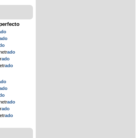
perfecto
ado
ado
do
netr
ado
r
ado
etr
ado
ado
ado
do
netr
ado
r
ado
etr
ado