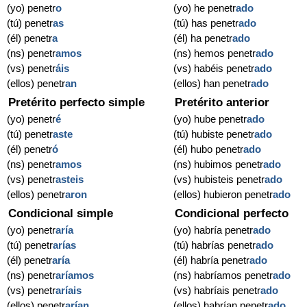
(yo) penetr
o
(yo) he penetr
ado
(tú) penetr
as
(tú) has penetr
ado
(él) penetr
a
(él) ha penetr
ado
(ns) penetr
amos
(ns) hemos penetr
ado
(vs) penetr
áis
(vs) habéis penetr
ado
(ellos) penetr
an
(ellos) han penetr
ado
Pretérito perfecto simple
Pretérito anterior
(yo) penetr
é
(yo) hube penetr
ado
(tú) penetr
aste
(tú) hubiste penetr
ado
(él) penetr
ó
(él) hubo penetr
ado
(ns) penetr
amos
(ns) hubimos penetr
ado
(vs) penetr
asteis
(vs) hubisteis penetr
ado
(ellos) penetr
aron
(ellos) hubieron penetr
ado
Condicional simple
Condicional perfecto
(yo) penetr
aría
(yo) habría penetr
ado
(tú) penetr
arías
(tú) habrías penetr
ado
(él) penetr
aría
(él) habría penetr
ado
(ns) penetr
aríamos
(ns) habríamos penetr
ado
(vs) penetr
aríais
(vs) habríais penetr
ado
(ellos) penetr
arían
(ellos) habrían penetr
ado