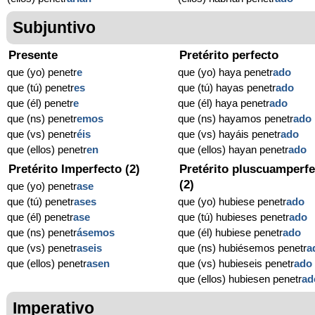
Subjuntivo
Presente
Pretérito perfecto
que (yo) penetr
e
que (yo) haya penetr
ado
que (tú) penetr
es
que (tú) hayas penetr
ado
que (él) penetr
e
que (él) haya penetr
ado
que (ns) penetr
emos
que (ns) hayamos penetr
ado
que (vs) penetr
éis
que (vs) hayáis penetr
ado
que (ellos) penetr
en
que (ellos) hayan penetr
ado
Pretérito Imperfecto (2)
Pretérito pluscuamperfe
(2)
que (yo) penetr
ase
que (tú) penetr
ases
que (yo) hubiese penetr
ado
que (él) penetr
ase
que (tú) hubieses penetr
ado
que (ns) penetr
ásemos
que (él) hubiese penetr
ado
que (vs) penetr
aseis
que (ns) hubiésemos penetr
a
que (ellos) penetr
asen
que (vs) hubieseis penetr
ado
que (ellos) hubiesen penetr
ad
Imperativo