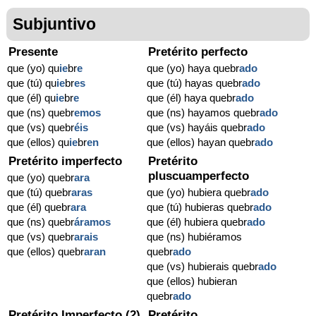
Subjuntivo
Presente
Pretérito perfecto
que (yo) qu
ie
br
e
que (yo) haya quebr
ado
que (tú) qu
ie
br
es
que (tú) hayas quebr
ado
que (él) qu
ie
br
e
que (él) haya quebr
ado
que (ns) quebr
emos
que (ns) hayamos quebr
ado
que (vs) quebr
éis
que (vs) hayáis quebr
ado
que (ellos) qu
ie
br
en
que (ellos) hayan quebr
ado
Pretérito imperfecto
Pretérito
pluscuamperfecto
que (yo) quebr
ara
que (tú) quebr
aras
que (yo) hubiera quebr
ado
que (él) quebr
ara
que (tú) hubieras quebr
ado
que (ns) quebr
áramos
que (él) hubiera quebr
ado
que (vs) quebr
arais
que (ns) hubiéramos
que (ellos) quebr
aran
quebr
ado
que (vs) hubierais quebr
ado
que (ellos) hubieran
quebr
ado
Pretérito Imperfecto (2)
Pretérito