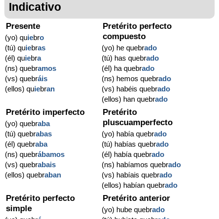
Indicativo
Presente
Pretérito perfecto
compuesto
(yo) qu
ie
br
o
(tú) qu
ie
br
as
(yo) he quebr
ado
(él) qu
ie
br
a
(tú) has quebr
ado
(ns) quebr
amos
(él) ha quebr
ado
(vs) quebr
áis
(ns) hemos quebr
ado
(ellos) qu
ie
br
an
(vs) habéis quebr
ado
(ellos) han quebr
ado
Pretérito imperfecto
Pretérito
pluscuamperfecto
(yo) quebr
aba
(tú) quebr
abas
(yo) había quebr
ado
(él) quebr
aba
(tú) habías quebr
ado
(ns) quebr
ábamos
(él) había quebr
ado
(vs) quebr
abais
(ns) habíamos quebr
ado
(ellos) quebr
aban
(vs) habíais quebr
ado
(ellos) habían quebr
ado
Pretérito perfecto
Pretérito anterior
simple
(yo) hube quebr
ado