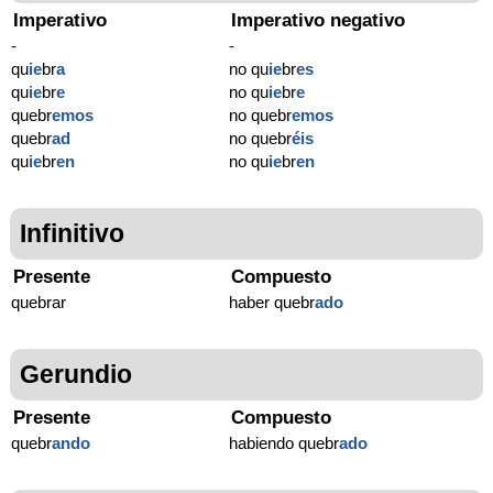
Imperativo
Imperativo negativo
-
-
qu
ie
br
a
no qu
ie
br
es
qu
ie
br
e
no qu
ie
br
e
quebr
emos
no quebr
emos
quebr
ad
no quebr
éis
qu
ie
br
en
no qu
ie
br
en
Infinitivo
Presente
Compuesto
quebrar
haber quebr
ado
Gerundio
Presente
Compuesto
quebr
ando
habiendo quebr
ado