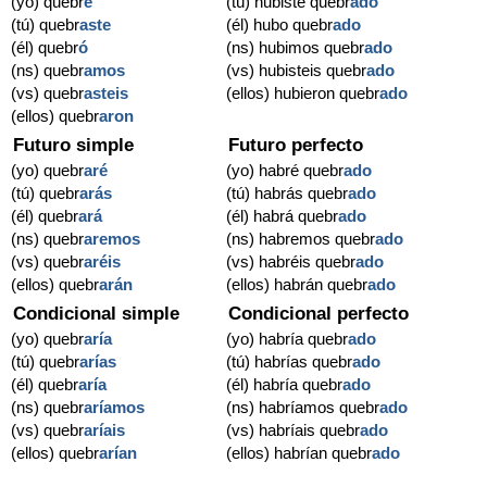
(yo) quebr
é
(tú) hubiste quebr
ado
(tú) quebr
aste
(él) hubo quebr
ado
(él) quebr
ó
(ns) hubimos quebr
ado
(ns) quebr
amos
(vs) hubisteis quebr
ado
(vs) quebr
asteis
(ellos) hubieron quebr
ado
(ellos) quebr
aron
Futuro simple
Futuro perfecto
(yo) quebr
aré
(yo) habré quebr
ado
(tú) quebr
arás
(tú) habrás quebr
ado
(él) quebr
ará
(él) habrá quebr
ado
(ns) quebr
aremos
(ns) habremos quebr
ado
(vs) quebr
aréis
(vs) habréis quebr
ado
(ellos) quebr
arán
(ellos) habrán quebr
ado
Condicional simple
Condicional perfecto
(yo) quebr
aría
(yo) habría quebr
ado
(tú) quebr
arías
(tú) habrías quebr
ado
(él) quebr
aría
(él) habría quebr
ado
(ns) quebr
aríamos
(ns) habríamos quebr
ado
(vs) quebr
aríais
(vs) habríais quebr
ado
(ellos) quebr
arían
(ellos) habrían quebr
ado