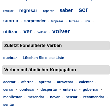
ser
saber
regresar
-
-
-
-
-
reflejar
repartir
sonreír
-
sorprender
-
-
-
-
tutear
tropezar
unir
volver
ver
utilizar
-
-
-
volcar
Zuletzt konsultierte Verben
quebrar
-
Löschen Sie diese Liste
Verben mit ähnlicher Konjugation
acertar
-
aferrar
-
apretar
-
atravesar
-
calentar
-
cerrar
-
confesar
-
despertar
-
enterrar
-
gobernar
-
manifestar
-
merendar
-
nevar
-
pensar
-
recomendar
-
sentar