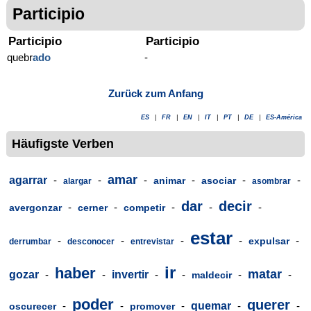
Participio
Participio
Participio
quebr
ado
-
Zurück zum Anfang
ES
|
FR
|
EN
|
IT
|
PT
|
DE
|
ES-América
Häufigste Verben
amar
agarrar
-
-
-
-
-
-
animar
asociar
alargar
asombrar
dar
decir
-
-
-
-
-
avergonzar
cerner
competir
estar
-
-
-
-
-
expulsar
derrumbar
desconocer
entrevistar
ir
haber
matar
gozar
-
-
invertir
-
-
-
-
maldecir
poder
querer
-
-
-
quemar
-
-
oscurecer
promover