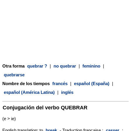
Otra forma
quebrar ?
|
no quebrar
|
feminino
|
quebrarse
Nombre de los tiempos
francés
|
español (España)
|
español (América Latina)
|
inglés
Conjugación del verbo
QUEBRAR
(e > ie)
English translation: to
break
- Traduction française :
casser
;