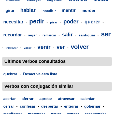
hablar
mentir
-
girar
-
-
-
-
morder
-
inscribir
pedir
poder
querer
necesitar
-
-
-
-
-
pisar
ser
salir
recordar
-
-
-
-
-
regar
santiguar
remarcar
volver
venir
ver
-
-
-
-
-
tropezar
varar
Últimos verbos consultados
quebrar
-
Desactive esta lista
Verbos con conjugación similar
acertar
-
aferrar
-
apretar
-
atravesar
-
calentar
-
cerrar
-
confesar
-
despertar
-
enterrar
-
gobernar
-
manifestar
-
merendar
-
nevar
-
pensar
-
recomendar
-