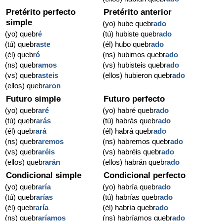
Pretérito perfecto
Pretérito anterior
simple
(yo) hube quebr
ado
(yo) quebr
é
(tú) hubiste quebr
ado
(tú) quebr
aste
(él) hubo quebr
ado
(él) quebr
ó
(ns) hubimos quebr
ado
(ns) quebr
amos
(vs) hubisteis quebr
ado
(vs) quebr
asteis
(ellos) hubieron quebr
ado
(ellos) quebr
aron
Futuro simple
Futuro perfecto
(yo) quebr
aré
(yo) habré quebr
ado
(tú) quebr
arás
(tú) habrás quebr
ado
(él) quebr
ará
(él) habrá quebr
ado
(ns) quebr
aremos
(ns) habremos quebr
ado
(vs) quebr
aréis
(vs) habréis quebr
ado
(ellos) quebr
arán
(ellos) habrán quebr
ado
Condicional simple
Condicional perfecto
(yo) quebr
aría
(yo) habría quebr
ado
(tú) quebr
arías
(tú) habrías quebr
ado
(él) quebr
aría
(él) habría quebr
ado
(ns) quebr
aríamos
(ns) habríamos quebr
ado