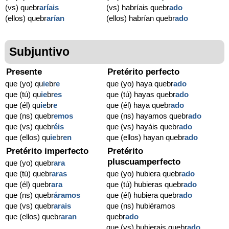
(vs) quebr
aríais
(vs) habríais quebr
ado
(ellos) quebr
arían
(ellos) habrían quebr
ado
Subjuntivo
Presente
Pretérito perfecto
que (yo) qu
ie
br
e
que (yo) haya quebr
ado
que (tú) qu
ie
br
es
que (tú) hayas quebr
ado
que (él) qu
ie
br
e
que (él) haya quebr
ado
que (ns) quebr
emos
que (ns) hayamos quebr
ado
que (vs) quebr
éis
que (vs) hayáis quebr
ado
que (ellos) qu
ie
br
en
que (ellos) hayan quebr
ado
Pretérito imperfecto
Pretérito
pluscuamperfecto
que (yo) quebr
ara
que (tú) quebr
aras
que (yo) hubiera quebr
ado
que (él) quebr
ara
que (tú) hubieras quebr
ado
que (ns) quebr
áramos
que (él) hubiera quebr
ado
que (vs) quebr
arais
que (ns) hubiéramos
que (ellos) quebr
aran
quebr
ado
que (vs) hubierais quebr
ado