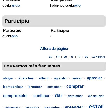
quebr
ando
habiendo quebr
ado
Participio
Participio
Participio
quebr
ado
-
Altura de página
ES
|
FR
|
EN
|
IT
|
PT
|
DE
|
ES-América
Los verbos más frecuentes
-
-
-
-
-
apreciar
-
absorber
airear
abrigar
adherir
agrandar
comprar
-
-
-
-
bombardear
bromear
comentar
dar
comprometer
-
confesar
-
-
-
desnudar
derrumbar
estar
entender
-
-
-
-
-
encoger
engordar
encabezar