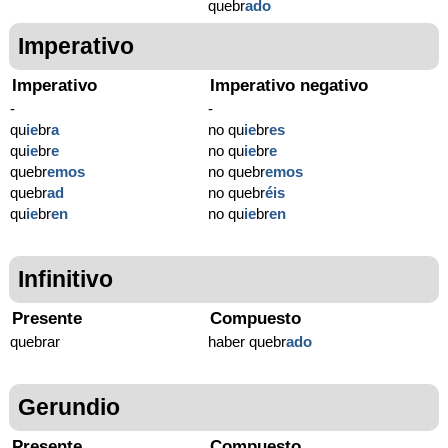
quebr
ado
Imperativo
Imperativo
Imperativo negativo
-
-
qu
ie
br
a
no qu
ie
br
es
qu
ie
br
e
no qu
ie
br
e
quebr
emos
no quebr
emos
quebr
ad
no quebr
éis
qu
ie
br
en
no qu
ie
br
en
Infinitivo
Presente
Compuesto
quebrar
haber quebr
ado
Gerundio
Presente
Compuesto