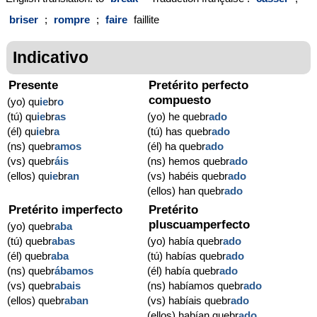
briser
;
rompre
;
faire
faillite
Indicativo
Presente
Pretérito perfecto
compuesto
(yo) qu
ie
br
o
(tú) qu
ie
br
as
(yo) he quebr
ado
(él) qu
ie
br
a
(tú) has quebr
ado
(ns) quebr
amos
(él) ha quebr
ado
(vs) quebr
áis
(ns) hemos quebr
ado
(ellos) qu
ie
br
an
(vs) habéis quebr
ado
(ellos) han quebr
ado
Pretérito imperfecto
Pretérito
pluscuamperfecto
(yo) quebr
aba
(tú) quebr
abas
(yo) había quebr
ado
(él) quebr
aba
(tú) habías quebr
ado
(ns) quebr
ábamos
(él) había quebr
ado
(vs) quebr
abais
(ns) habíamos quebr
ado
(ellos) quebr
aban
(vs) habíais quebr
ado
(ellos) habían quebr
ado