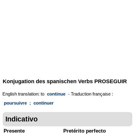
Konjugation des spanischen Verbs
PROSEGUIR
English translation: to
continue
- Traduction française :
poursuivre
;
continuer
Indicativo
Presente
Pretérito perfecto