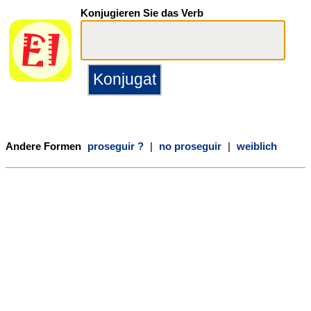
Konjugieren Sie das Verb
Andere Formen
proseguir ?
|
no proseguir
|
weiblich