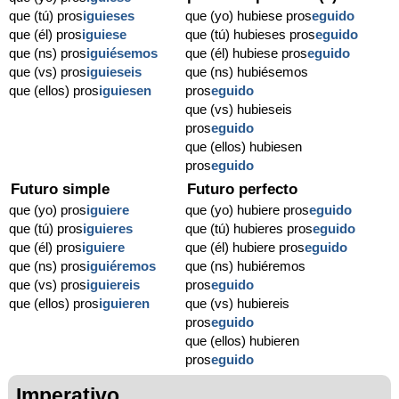
que (tú) pros
iguieses
que (yo) hubiese pros
eguido
que (él) pros
iguiese
que (tú) hubieses pros
eguido
que (ns) pros
iguiésemos
que (él) hubiese pros
eguido
que (vs) pros
iguieseis
que (ns) hubiésemos
que (ellos) pros
iguiesen
pros
eguido
que (vs) hubieseis
pros
eguido
que (ellos) hubiesen
pros
eguido
Futuro simple
Futuro perfecto
que (yo) pros
iguiere
que (yo) hubiere pros
eguido
que (tú) pros
iguieres
que (tú) hubieres pros
eguido
que (él) pros
iguiere
que (él) hubiere pros
eguido
que (ns) pros
iguiéremos
que (ns) hubiéremos
que (vs) pros
iguiereis
pros
eguido
que (ellos) pros
iguieren
que (vs) hubiereis
pros
eguido
que (ellos) hubieren
pros
eguido
Imperativo