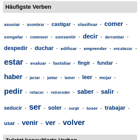
Häufigste Verben
comer
-
-
castigar
-
-
-
asociar
clasificar
asombrar
decir
-
-
-
-
-
congelar
consentir
conmover
derrumbar
despedir
duchar
-
-
-
-
-
edificar
emprender
encabezar
estar
-
-
-
fingir
-
fundar
-
evaluar
fastidiar
haber
leer
-
-
-
-
-
-
mojar
jactar
juntar
lamer
pedir
saber
salir
-
-
-
-
-
rehacer
retroceder
ser
soler
trabajar
seducir
-
-
-
-
-
-
toser
surgir
volver
venir
ver
usar
-
-
-