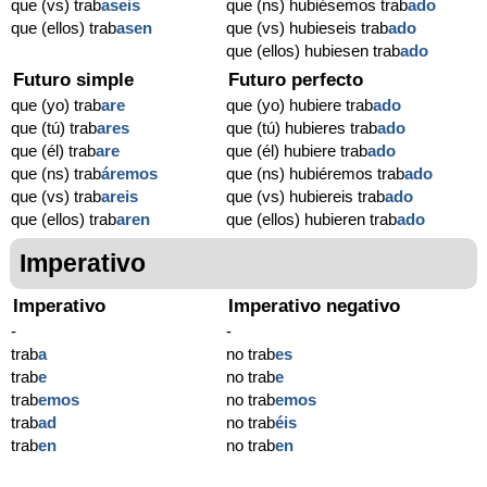
que (vs) trab
aseis
que (ns) hubiésemos trab
ado
que (ellos) trab
asen
que (vs) hubieseis trab
ado
que (ellos) hubiesen trab
ado
Futuro simple
Futuro perfecto
que (yo) trab
are
que (yo) hubiere trab
ado
que (tú) trab
ares
que (tú) hubieres trab
ado
que (él) trab
are
que (él) hubiere trab
ado
que (ns) trab
áremos
que (ns) hubiéremos trab
ado
que (vs) trab
areis
que (vs) hubiereis trab
ado
que (ellos) trab
aren
que (ellos) hubieren trab
ado
Imperativo
Imperativo
Imperativo negativo
-
-
trab
a
no trab
es
trab
e
no trab
e
trab
emos
no trab
emos
trab
ad
no trab
éis
trab
en
no trab
en