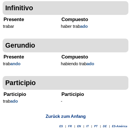
Infinitivo
Presente
Compuesto
trabar
haber trab
ado
Gerundio
Presente
Compuesto
trab
ando
habiendo trab
ado
Participio
Participio
Participio
trab
ado
-
Zurück zum Anfang
ES
|
FR
|
EN
|
IT
|
PT
|
DE
|
ES-América