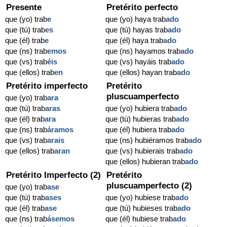
Presente
Pretérito perfecto
que (yo) trab
e
que (yo) haya trab
ado
que (tú) trab
es
que (tú) hayas trab
ado
que (él) trab
e
que (él) haya trab
ado
que (ns) trab
emos
que (ns) hayamos trab
ado
que (vs) trab
éis
que (vs) hayáis trab
ado
que (ellos) trab
en
que (ellos) hayan trab
ado
Pretérito imperfecto
Pretérito
pluscuamperfecto
que (yo) trab
ara
que (tú) trab
aras
que (yo) hubiera trab
ado
que (él) trab
ara
que (tú) hubieras trab
ado
que (ns) trab
áramos
que (él) hubiera trab
ado
que (vs) trab
arais
que (ns) hubiéramos trab
ado
que (ellos) trab
aran
que (vs) hubierais trab
ado
que (ellos) hubieran trab
ado
Pretérito Imperfecto (2)
Pretérito
pluscuamperfecto (2)
que (yo) trab
ase
que (tú) trab
ases
que (yo) hubiese trab
ado
que (él) trab
ase
que (tú) hubieses trab
ado
que (ns) trab
ásemos
que (él) hubiese trab
ado