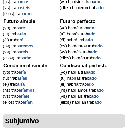
(ns) trab
amos
(vs) hubisteis trab
ado
(vs) trab
asteis
(ellos) hubieron trab
ado
(ellos) trab
aron
Futuro simple
Futuro perfecto
(yo) trab
aré
(yo) habré trab
ado
(tú) trab
arás
(tú) habrás trab
ado
(él) trab
ará
(él) habrá trab
ado
(ns) trab
aremos
(ns) habremos trab
ado
(vs) trab
aréis
(vs) habréis trab
ado
(ellos) trab
arán
(ellos) habrán trab
ado
Condicional simple
Condicional perfecto
(yo) trab
aría
(yo) habría trab
ado
(tú) trab
arías
(tú) habrías trab
ado
(él) trab
aría
(él) habría trab
ado
(ns) trab
aríamos
(ns) habríamos trab
ado
(vs) trab
aríais
(vs) habríais trab
ado
(ellos) trab
arían
(ellos) habrían trab
ado
Subjuntivo