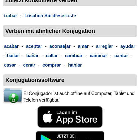
Zuletzt konsultierte Verben
trabar
-
Löschen Sie diese Liste
Verben mit ähnlicher Konjugation
acabar
-
aceptar
-
aconsejar
-
amar
-
arreglar
-
ayudar
-
bailar
-
bañar
-
callar
-
cambiar
-
caminar
-
cantar
-
casar
-
cenar
-
comprar
-
hablar
Konjugationssoftware
El Conjugador ist auch offline auf Computer, Tablet und
Telefon verfügbar.