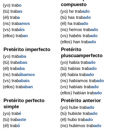
compuesto
(yo) trab
o
(tú) trab
as
(yo) he trab
ado
(él) trab
a
(tú) has trab
ado
(ns) trab
amos
(él) ha trab
ado
(vs) trab
áis
(ns) hemos trab
ado
(ellos) trab
an
(vs) habéis trab
ado
(ellos) han trab
ado
Pretérito imperfecto
Pretérito
pluscuamperfecto
(yo) trab
aba
(tú) trab
abas
(yo) había trab
ado
(él) trab
aba
(tú) habías trab
ado
(ns) trab
ábamos
(él) había trab
ado
(vs) trab
abais
(ns) habíamos trab
ado
(ellos) trab
aban
(vs) habíais trab
ado
(ellos) habían trab
ado
Pretérito perfecto
Pretérito anterior
simple
(yo) hube trab
ado
(yo) trab
é
(tú) hubiste trab
ado
(tú) trab
aste
(él) hubo trab
ado
(él) trab
ó
(ns) hubimos trab
ado