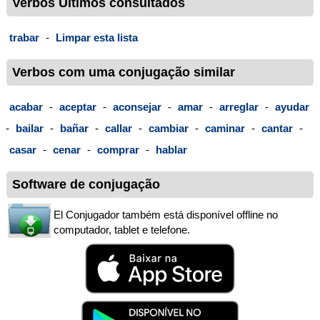
Verbos Últimos consultados
trabar
-
Limpar esta lista
Verbos com uma conjugação similar
acabar
-
aceptar
-
aconsejar
-
amar
-
arreglar
-
ayudar
-
bailar
-
bañar
-
callar
-
cambiar
-
caminar
-
cantar
-
casar
-
cenar
-
comprar
-
hablar
Software de conjugação
El Conjugador também está disponível offline no
computador, tablet e telefone.