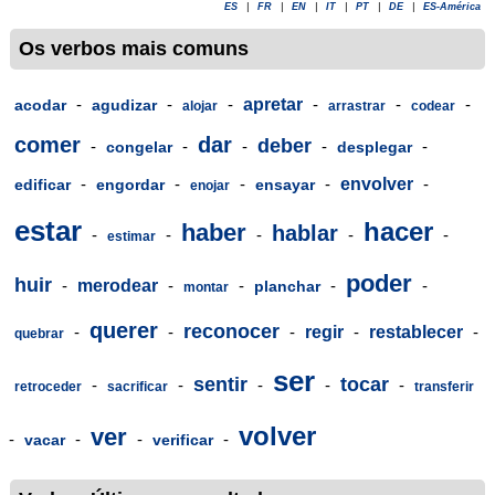
ES
|
FR
|
EN
|
IT
|
PT
|
DE
|
ES-América
Os verbos mais comuns
-
-
-
apretar
-
-
-
acodar
agudizar
alojar
arrastrar
codear
comer
dar
deber
-
-
-
-
-
congelar
desplegar
-
-
-
-
envolver
-
edificar
engordar
ensayar
enojar
estar
hacer
haber
hablar
-
-
-
-
-
estimar
poder
huir
-
merodear
-
-
-
-
planchar
montar
querer
reconocer
-
-
-
regir
-
restablecer
-
quebrar
ser
sentir
tocar
-
-
-
-
-
retroceder
sacrificar
transferir
volver
ver
-
-
-
-
vacar
verificar