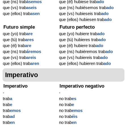
que (ns) trab
ásemos
que (él) hubiese trab
ado
que (vs) trab
aseis
que (ns) hubiésemos trab
ado
que (ellos) trab
asen
que (vs) hubieseis trab
ado
que (ellos) hubiesen trab
ado
Futuro simple
Futuro perfecto
que (yo) trab
are
que (yo) hubiere trab
ado
que (tú) trab
ares
que (tú) hubieres trab
ado
que (él) trab
are
que (él) hubiere trab
ado
que (ns) trab
áremos
que (ns) hubiéremos trab
ado
que (vs) trab
areis
que (vs) hubiereis trab
ado
que (ellos) trab
aren
que (ellos) hubieren trab
ado
Imperativo
Imperativo
Imperativo negativo
-
-
trab
a
no trab
es
trab
e
no trab
e
trab
emos
no trab
emos
trab
ad
no trab
éis
trab
en
no trab
en