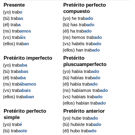
Presente
Pretérito perfecto
compuesto
(yo) trab
o
(tú) trab
as
(yo) he trab
ado
(él) trab
a
(tú) has trab
ado
(ns) trab
amos
(él) ha trab
ado
(vs) trab
áis
(ns) hemos trab
ado
(ellos) trab
an
(vs) habéis trab
ado
(ellos) han trab
ado
Pretérito imperfecto
Pretérito
pluscuamperfecto
(yo) trab
aba
(tú) trab
abas
(yo) había trab
ado
(él) trab
aba
(tú) habías trab
ado
(ns) trab
ábamos
(él) había trab
ado
(vs) trab
abais
(ns) habíamos trab
ado
(ellos) trab
aban
(vs) habíais trab
ado
(ellos) habían trab
ado
Pretérito perfecto
Pretérito anterior
simple
(yo) hube trab
ado
(yo) trab
é
(tú) hubiste trab
ado
(tú) trab
aste
(él) hubo trab
ado