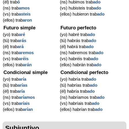
(él) trab
ó
(ns) hubimos trab
ado
(ns) trab
amos
(vs) hubisteis trab
ado
(vs) trab
asteis
(ellos) hubieron trab
ado
(ellos) trab
aron
Futuro simple
Futuro perfecto
(yo) trab
aré
(yo) habré trab
ado
(tú) trab
arás
(tú) habrás trab
ado
(él) trab
ará
(él) habrá trab
ado
(ns) trab
aremos
(ns) habremos trab
ado
(vs) trab
aréis
(vs) habréis trab
ado
(ellos) trab
arán
(ellos) habrán trab
ado
Condicional simple
Condicional perfecto
(yo) trab
aría
(yo) habría trab
ado
(tú) trab
arías
(tú) habrías trab
ado
(él) trab
aría
(él) habría trab
ado
(ns) trab
aríamos
(ns) habríamos trab
ado
(vs) trab
aríais
(vs) habríais trab
ado
(ellos) trab
arían
(ellos) habrían trab
ado
Subjuntivo