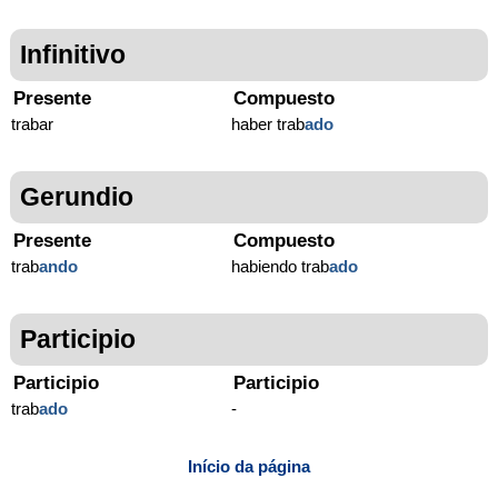
Infinitivo
Presente
Compuesto
trabar
haber trab
ado
Gerundio
Presente
Compuesto
trab
ando
habiendo trab
ado
Participio
Participio
Participio
trab
ado
-
Início da página