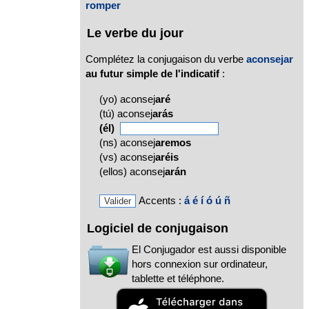
romper
Le verbe du jour
Complétez la conjugaison du verbe
aconsejar
au futur simple de l'indicatif
:
(yo) aconsej
aré
(tú) aconsej
arás
(él)
(ns) aconsej
aremos
(vs) aconsej
aréis
(ellos) aconsej
arán
Accents :
á
é
í
ó
ú
ñ
Logiciel de conjugaison
El Conjugador est aussi disponible
hors connexion sur ordinateur,
tablette et téléphone.