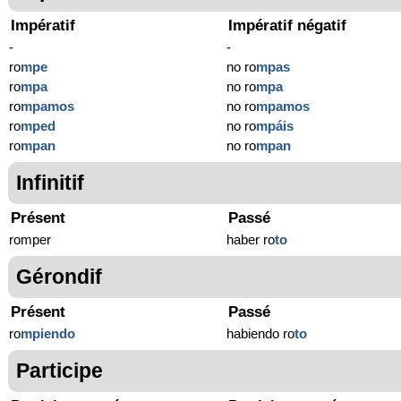
Impératif
Impératif négatif
-
-
ro
mpe
no ro
mpas
ro
mpa
no ro
mpa
ro
mpamos
no ro
mpamos
ro
mped
no ro
mpáis
ro
mpan
no ro
mpan
Infinitif
Présent
Passé
romper
haber ro
to
Gérondif
Présent
Passé
ro
mpiendo
habiendo ro
to
Participe