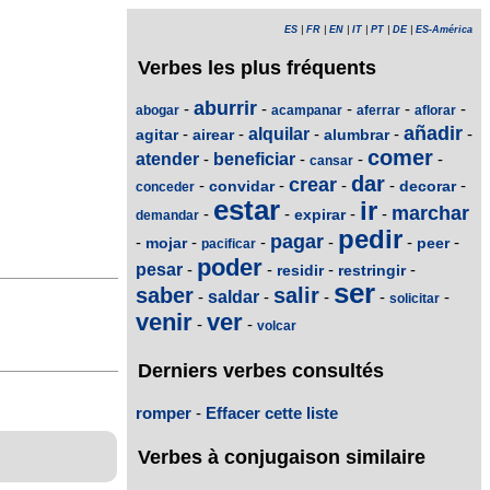
ES
|
FR
|
EN
|
IT
|
PT
|
DE
|
ES-América
Verbes les plus fréquents
aburrir
-
-
-
-
-
abogar
acampanar
aferrar
aflorar
añadir
-
-
alquilar
-
-
-
agitar
airear
alumbrar
comer
atender
-
beneficiar
-
-
-
cansar
dar
crear
-
-
-
-
-
convidar
decorar
conceder
estar
ir
marchar
-
-
-
-
expirar
demandar
pedir
pagar
-
-
-
-
-
-
mojar
peer
pacificar
poder
pesar
-
-
-
-
residir
restringir
ser
saber
salir
-
saldar
-
-
-
-
solicitar
venir
ver
-
-
volcar
Derniers verbes consultés
romper
-
Effacer cette liste
Verbes à conjugaison similaire