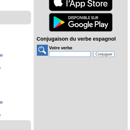
Conjugaison du verbe espagnol
Votre verbe
to
o
to
o