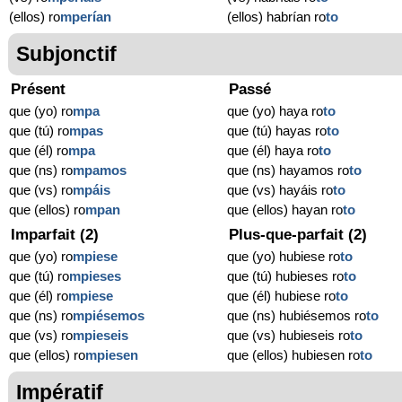
(ellos) ro
mperían
(ellos) habrían ro
to
Subjonctif
Présent
Passé
que (yo) ro
mpa
que (yo) haya ro
to
que (tú) ro
mpas
que (tú) hayas ro
to
que (él) ro
mpa
que (él) haya ro
to
que (ns) ro
mpamos
que (ns) hayamos ro
to
que (vs) ro
mpáis
que (vs) hayáis ro
to
que (ellos) ro
mpan
que (ellos) hayan ro
to
Imparfait (2)
Plus-que-parfait (2)
que (yo) ro
mpiese
que (yo) hubiese ro
to
que (tú) ro
mpieses
que (tú) hubieses ro
to
que (él) ro
mpiese
que (él) hubiese ro
to
que (ns) ro
mpiésemos
que (ns) hubiésemos ro
to
que (vs) ro
mpieseis
que (vs) hubieseis ro
to
que (ellos) ro
mpiesen
que (ellos) hubiesen ro
to
Impératif