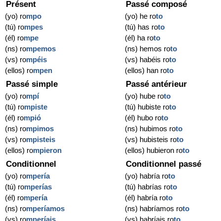
Présent
Passé composé
(yo) ro
mpo
(yo) he ro
to
(tú) ro
mpes
(tú) has ro
to
(él) ro
mpe
(él) ha ro
to
(ns) ro
mpemos
(ns) hemos ro
to
(vs) ro
mpéis
(vs) habéis ro
to
(ellos) ro
mpen
(ellos) han ro
to
Passé simple
Passé antérieur
(yo) ro
mpí
(yo) hube ro
to
(tú) ro
mpiste
(tú) hubiste ro
to
(él) ro
mpió
(él) hubo ro
to
(ns) ro
mpimos
(ns) hubimos ro
to
(vs) ro
mpisteis
(vs) hubisteis ro
to
(ellos) ro
mpieron
(ellos) hubieron ro
to
Conditionnel
Conditionnel passé
(yo) ro
mpería
(yo) habría ro
to
(tú) ro
mperías
(tú) habrías ro
to
(él) ro
mpería
(él) habría ro
to
(ns) ro
mperíamos
(ns) habríamos ro
to
(vs) ro
mperíais
(vs) habríais ro
to