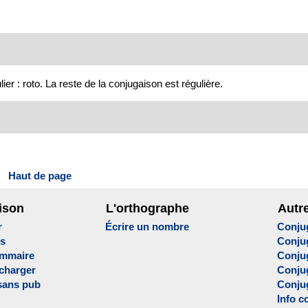
ier : roto. La reste de la conjugaison est régulière.
Haut de page
ison
L'orthographe
Autr
r
Écrire un nombre
Conju
es
Conju
ammaire
Conju
écharger
Conjug
sans pub
Conju
Info c