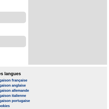
es langues
gaison française
gaison anglaise
gaison allemande
aison italienne
gaison portugaise
ookies