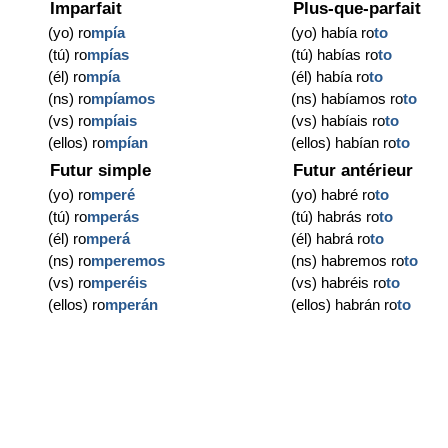
Imparfait
Plus-que-parfait
(yo) ro
mpía
(yo) había ro
to
(tú) ro
mpías
(tú) habías ro
to
(él) ro
mpía
(él) había ro
to
(ns) ro
mpíamos
(ns) habíamos ro
to
(vs) ro
mpíais
(vs) habíais ro
to
(ellos) ro
mpían
(ellos) habían ro
to
Futur simple
Futur antérieur
(yo) ro
mperé
(yo) habré ro
to
(tú) ro
mperás
(tú) habrás ro
to
(él) ro
mperá
(él) habrá ro
to
(ns) ro
mperemos
(ns) habremos ro
to
(vs) ro
mperéis
(vs) habréis ro
to
(ellos) ro
mperán
(ellos) habrán ro
to