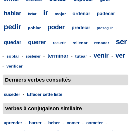
ir
hablar
-
-
-
-
ordenar
-
padecer
-
mojar
helar
pedir
poder
-
-
-
predecir
-
-
poblar
proseguir
ser
querer
quedar
-
-
-
-
-
rellenar
renacer
recurrir
venir
ver
terminar
-
-
-
-
-
-
soplar
tutear
sostener
-
verificar
Derniers verbes consultés
suceder
-
Effacer cette liste
Verbes à conjugaison similaire
aprender
-
barrer
-
beber
-
comer
-
cometer
-