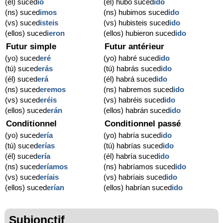
(él) suced
ió
(él) hubo suced
ido
(ns) suced
imos
(ns) hubimos suced
ido
(vs) suced
isteis
(vs) hubisteis suced
ido
(ellos) suced
ieron
(ellos) hubieron suced
ido
Futur simple
Futur antérieur
(yo) suced
eré
(yo) habré suced
ido
(tú) suced
erás
(tú) habrás suced
ido
(él) suced
erá
(él) habrá suced
ido
(ns) suced
eremos
(ns) habremos suced
ido
(vs) suced
eréis
(vs) habréis suced
ido
(ellos) suced
erán
(ellos) habrán suced
ido
Conditionnel
Conditionnel passé
(yo) suced
ería
(yo) habría suced
ido
(tú) suced
erías
(tú) habrías suced
ido
(él) suced
ería
(él) habría suced
ido
(ns) suced
eríamos
(ns) habríamos suced
ido
(vs) suced
eríais
(vs) habríais suced
ido
(ellos) suced
erían
(ellos) habrían suced
ido
Subjonctif