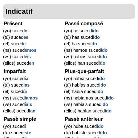
Indicatif
Présent
Passé composé
(yo) suced
o
(yo) he suced
ido
(tú) suced
es
(tú) has suced
ido
(él) suced
e
(él) ha suced
ido
(ns) suced
emos
(ns) hemos suced
ido
(vs) suced
éis
(vs) habéis suced
ido
(ellos) suced
en
(ellos) han suced
ido
Imparfait
Plus-que-parfait
(yo) suced
ía
(yo) había suced
ido
(tú) suced
ías
(tú) habías suced
ido
(él) suced
ía
(él) había suced
ido
(ns) suced
íamos
(ns) habíamos suced
ido
(vs) suced
íais
(vs) habíais suced
ido
(ellos) suced
ían
(ellos) habían suced
ido
Passé simple
Passé antérieur
(yo) suced
í
(yo) hube suced
ido
(tú) suced
iste
(tú) hubiste suced
ido