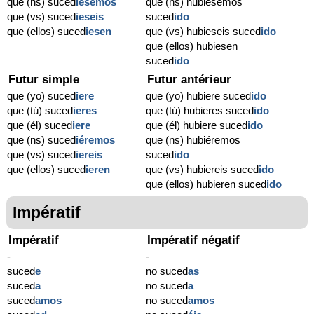
que (ns) suced
iésemos
que (ns) hubiésemos
que (vs) suced
ieseis
suced
ido
que (ellos) suced
iesen
que (vs) hubieseis suced
ido
que (ellos) hubiesen
suced
ido
Futur simple
Futur antérieur
que (yo) suced
iere
que (yo) hubiere suced
ido
que (tú) suced
ieres
que (tú) hubieres suced
ido
que (él) suced
iere
que (él) hubiere suced
ido
que (ns) suced
iéremos
que (ns) hubiéremos
que (vs) suced
iereis
suced
ido
que (ellos) suced
ieren
que (vs) hubiereis suced
ido
que (ellos) hubieren suced
ido
Impératif
Impératif
Impératif négatif
-
-
suced
e
no suced
as
suced
a
no suced
a
suced
amos
no suced
amos