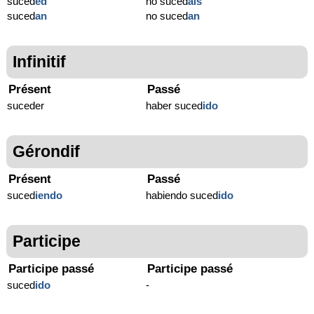
suced
ed
no suced
áis
suced
an
no suced
an
Infinitif
Présent
Passé
suceder
haber suced
ido
Gérondif
Présent
Passé
suced
iendo
habiendo suced
ido
Participe
Participe passé
Participe passé
suced
ido
-