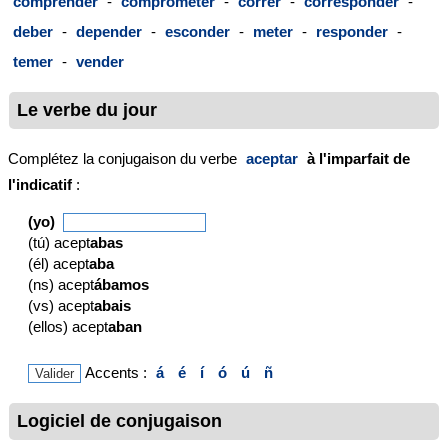
comprender
-
comprometer
-
correr
-
corresponder
-
deber
-
depender
-
esconder
-
meter
-
responder
-
temer
-
vender
Le verbe du jour
Complétez la conjugaison du verbe
aceptar
à l'imparfait de
l'indicatif
:
(yo)
(tú) acept
abas
(él) acept
aba
(ns) acept
ábamos
(vs) acept
abais
(ellos) acept
aban
Accents :
á
é
í
ó
ú
ñ
Logiciel de conjugaison