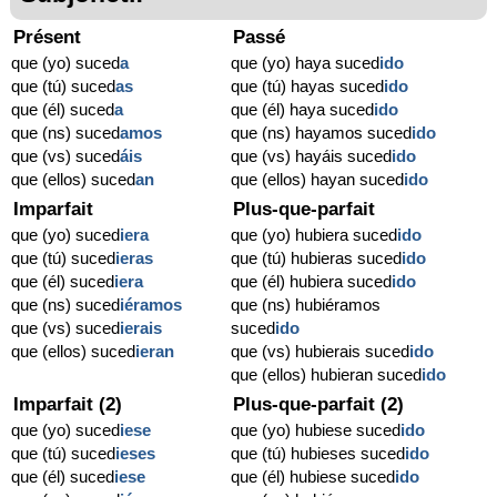
Présent
Passé
que (yo) suced
a
que (yo) haya suced
ido
que (tú) suced
as
que (tú) hayas suced
ido
que (él) suced
a
que (él) haya suced
ido
que (ns) suced
amos
que (ns) hayamos suced
ido
que (vs) suced
áis
que (vs) hayáis suced
ido
que (ellos) suced
an
que (ellos) hayan suced
ido
Imparfait
Plus-que-parfait
que (yo) suced
iera
que (yo) hubiera suced
ido
que (tú) suced
ieras
que (tú) hubieras suced
ido
que (él) suced
iera
que (él) hubiera suced
ido
que (ns) suced
iéramos
que (ns) hubiéramos
que (vs) suced
ierais
suced
ido
que (ellos) suced
ieran
que (vs) hubierais suced
ido
que (ellos) hubieran suced
ido
Imparfait (2)
Plus-que-parfait (2)
que (yo) suced
iese
que (yo) hubiese suced
ido
que (tú) suced
ieses
que (tú) hubieses suced
ido
que (él) suced
iese
que (él) hubiese suced
ido