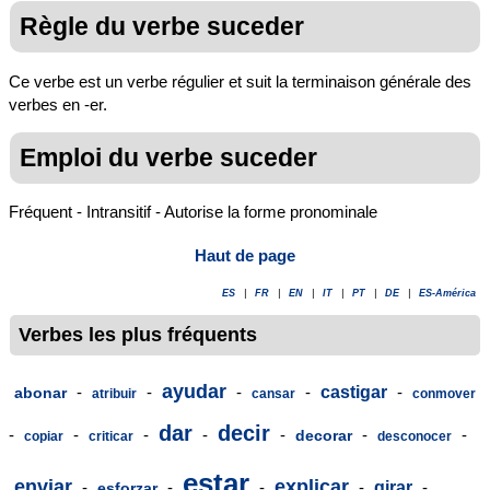
Règle du verbe suceder
Ce verbe est un verbe régulier et suit la terminaison générale des
verbes en -er.
Emploi du verbe suceder
Fréquent - Intransitif - Autorise la forme pronominale
Haut de page
ES
|
FR
|
EN
|
IT
|
PT
|
DE
|
ES-América
Verbes les plus fréquents
ayudar
-
-
-
-
castigar
-
abonar
atribuir
cansar
conmover
dar
decir
-
-
-
-
-
-
-
decorar
copiar
criticar
desconocer
estar
enviar
explicar
-
-
-
-
girar
-
esforzar