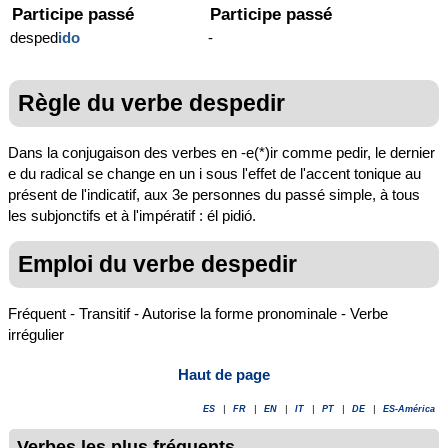
Participe passé
Participe passé
desped
ido
-
Règle du verbe despedir
Dans la conjugaison des verbes en -e(*)ir comme pedir, le dernier
e du radical se change en un i sous l'effet de l'accent tonique au
présent de l'indicatif, aux 3e personnes du passé simple, à tous
les subjonctifs et à l'impératif : él pidió.
Emploi du verbe despedir
Fréquent - Transitif - Autorise la forme pronominale - Verbe
irrégulier
Haut de page
ES
|
FR
|
EN
|
IT
|
PT
|
DE
|
ES-América
Verbes les plus fréquents