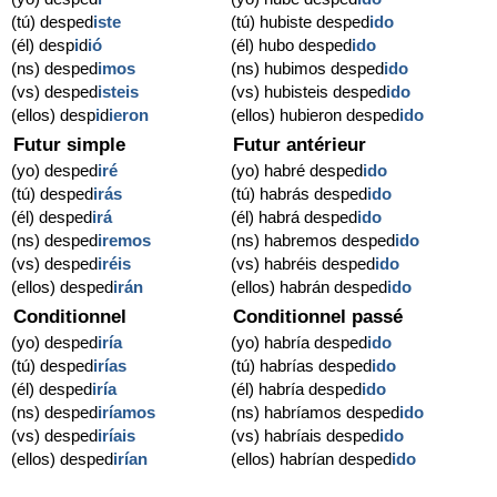
(tú) desped
iste
(tú) hubiste desped
ido
(él) desp
i
d
ió
(él) hubo desped
ido
(ns) desped
imos
(ns) hubimos desped
ido
(vs) desped
isteis
(vs) hubisteis desped
ido
(ellos) desp
i
d
ieron
(ellos) hubieron desped
ido
Futur simple
Futur antérieur
(yo) desped
iré
(yo) habré desped
ido
(tú) desped
irás
(tú) habrás desped
ido
(él) desped
irá
(él) habrá desped
ido
(ns) desped
iremos
(ns) habremos desped
ido
(vs) desped
iréis
(vs) habréis desped
ido
(ellos) desped
irán
(ellos) habrán desped
ido
Conditionnel
Conditionnel passé
(yo) desped
iría
(yo) habría desped
ido
(tú) desped
irías
(tú) habrías desped
ido
(él) desped
iría
(él) habría desped
ido
(ns) desped
iríamos
(ns) habríamos desped
ido
(vs) desped
iríais
(vs) habríais desped
ido
(ellos) desped
irían
(ellos) habrían desped
ido