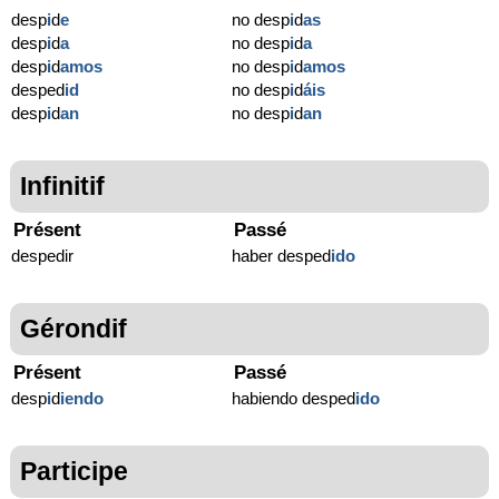
desp
i
d
e
no desp
i
d
as
desp
i
d
a
no desp
i
d
a
desp
i
d
amos
no desp
i
d
amos
desped
id
no desp
i
d
áis
desp
i
d
an
no desp
i
d
an
Infinitif
Présent
Passé
despedir
haber desped
ido
Gérondif
Présent
Passé
desp
i
d
iendo
habiendo desped
ido
Participe