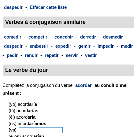
despedir
-
Effacer cette liste
Verbes à conjugaison similaire
comedir
-
competir
-
concebir
-
derretir
-
desmedir
-
despedir
-
embestir
-
expedir
-
gemir
-
impedir
-
medir
-
pedir
-
rendir
-
repetir
-
servir
-
vestir
Le verbe du jour
Complétez la conjugaison du verbe
acordar
au conditionnel
présent
:
(yo) acord
aría
(tú) acord
arías
(él) acord
aría
(ns) acord
aríamos
(vs)
(ellos) acord
arían