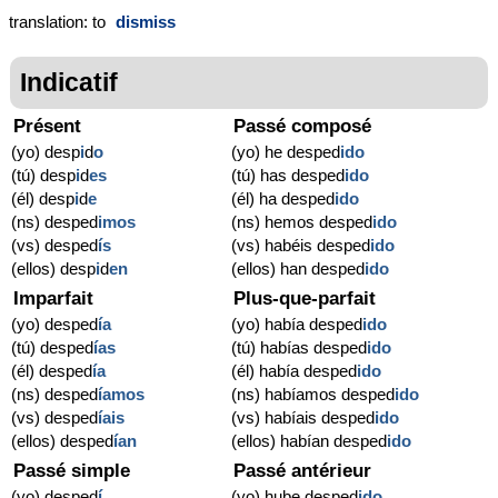
translation: to
dismiss
Indicatif
Présent
Passé composé
(yo) desp
i
d
o
(yo) he desped
ido
(tú) desp
i
d
es
(tú) has desped
ido
(él) desp
i
d
e
(él) ha desped
ido
(ns) desped
imos
(ns) hemos desped
ido
(vs) desped
ís
(vs) habéis desped
ido
(ellos) desp
i
d
en
(ellos) han desped
ido
Imparfait
Plus-que-parfait
(yo) desped
ía
(yo) había desped
ido
(tú) desped
ías
(tú) habías desped
ido
(él) desped
ía
(él) había desped
ido
(ns) desped
íamos
(ns) habíamos desped
ido
(vs) desped
íais
(vs) habíais desped
ido
(ellos) desped
ían
(ellos) habían desped
ido
Passé simple
Passé antérieur
(yo) desped
í
(yo) hube desped
ido