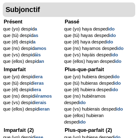
Subjonctif
Présent
Passé
que (yo) desp
i
d
a
que (yo) haya desped
ido
que (tú) desp
i
d
as
que (tú) hayas desped
ido
que (él) desp
i
d
a
que (él) haya desped
ido
que (ns) desp
i
d
amos
que (ns) hayamos desped
ido
que (vs) desp
i
d
áis
que (vs) hayáis desped
ido
que (ellos) desp
i
d
an
que (ellos) hayan desped
ido
Imparfait
Plus-que-parfait
que (yo) desp
i
d
iera
que (yo) hubiera desped
ido
que (tú) desp
i
d
ieras
que (tú) hubieras desped
ido
que (él) desp
i
d
iera
que (él) hubiera desped
ido
que (ns) desp
i
d
iéramos
que (ns) hubiéramos
que (vs) desp
i
d
ierais
desped
ido
que (ellos) desp
i
d
ieran
que (vs) hubierais desped
ido
que (ellos) hubieran
desped
ido
Imparfait (2)
Plus-que-parfait (2)
que (yo) desp
i
d
iese
que (yo) hubiese desped
ido