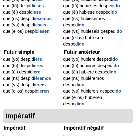
que (tú) desp
i
d
ieses
que (tú) hubieses desped
ido
que (él) desp
i
d
iese
que (él) hubiese desped
ido
que (ns) desp
i
d
iésemos
que (ns) hubiésemos
que (vs) desp
i
d
ieseis
desped
ido
que (ellos) desp
i
d
iesen
que (vs) hubieseis desped
ido
que (ellos) hubiesen
desped
ido
Futur simple
Futur antérieur
que (yo) desp
i
d
iere
que (yo) hubiere desped
ido
que (tú) desp
i
d
ieres
que (tú) hubieres desped
ido
que (él) desp
i
d
iere
que (él) hubiere desped
ido
que (ns) desp
i
d
iéremos
que (ns) hubiéremos
que (vs) desp
i
d
iereis
desped
ido
que (ellos) desp
i
d
ieren
que (vs) hubiereis desped
ido
que (ellos) hubieren
desped
ido
Impératif
Impératif
Impératif négatif
-
-