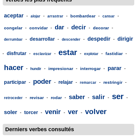
aceptar
-
-
-
-
-
bombardear
alojar
arrastrar
cansar
dar
decir
-
-
-
-
-
congelar
convidar
decorar
despedir
dirigir
-
desarrollar
-
-
-
derrumbar
descender
estar
-
disfrutar
-
-
-
-
-
fastidiar
esclavizar
explotar
hacer
parar
-
-
-
-
-
impresionar
interrogar
hundir
poder
participar
-
-
relajar
-
-
-
restringir
remarcar
ser
saber
salir
-
-
-
-
-
-
revisar
rodar
retroceder
volver
venir
ver
soler
-
torcer
-
-
-
Derniers verbes consultés