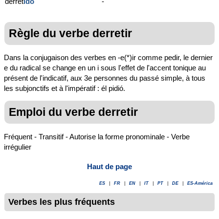
derret
ido
-
Règle du verbe derretir
Dans la conjugaison des verbes en -e(*)ir comme pedir, le dernier
e du radical se change en un i sous l'effet de l'accent tonique au
présent de l'indicatif, aux 3e personnes du passé simple, à tous
les subjonctifs et à l'impératif : él pidió.
Emploi du verbe derretir
Fréquent - Transitif - Autorise la forme pronominale - Verbe
irrégulier
Haut de page
ES
|
FR
|
EN
|
IT
|
PT
|
DE
|
ES-América
Verbes les plus fréquents