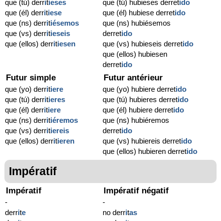
que (tú) derr
i
t
ieses
que (tú) hubieses derret
ido
que (él) derr
i
t
iese
que (él) hubiese derret
ido
que (ns) derr
i
t
iésemos
que (ns) hubiésemos
que (vs) derr
i
t
ieseis
derret
ido
que (ellos) derr
i
t
iesen
que (vs) hubieseis derret
ido
que (ellos) hubiesen
derret
ido
Futur simple
Futur antérieur
que (yo) derr
i
t
iere
que (yo) hubiere derret
ido
que (tú) derr
i
t
ieres
que (tú) hubieres derret
ido
que (él) derr
i
t
iere
que (él) hubiere derret
ido
que (ns) derr
i
t
iéremos
que (ns) hubiéremos
que (vs) derr
i
t
iereis
derret
ido
que (ellos) derr
i
t
ieren
que (vs) hubiereis derret
ido
que (ellos) hubieren derret
ido
Impératif
Impératif
Impératif négatif
-
-
derr
i
t
e
no derr
i
t
as