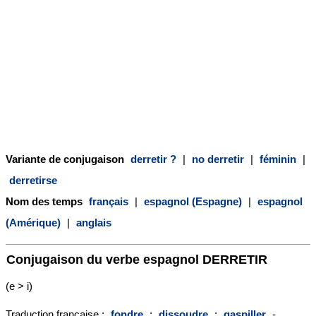
Variante de conjugaison
derretir ?
|
no derretir
|
féminin
|
derretirse
Nom des temps
français
|
espagnol (Espagne)
|
espagnol
(Amérique)
|
anglais
Conjugaison du verbe espagnol
DERRETIR
(e > i)
Traduction française :
fondre
;
dissoudre
;
gaspiller
-