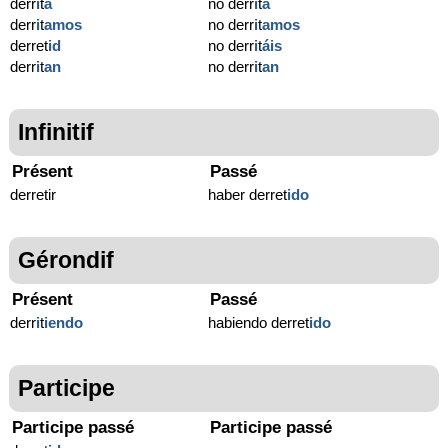
derr
i
t
a
no derr
i
t
a
derr
i
t
amos
no derr
i
t
amos
derret
id
no derr
i
t
áis
derr
i
t
an
no derr
i
t
an
Infinitif
Présent
Passé
derretir
haber derret
ido
Gérondif
Présent
Passé
derr
i
t
iendo
habiendo derret
ido
Participe
Participe passé
Participe passé