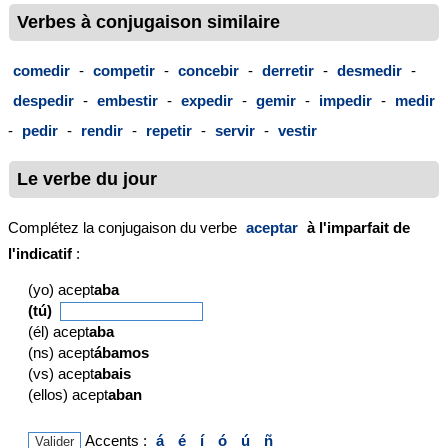
Verbes à conjugaison similaire
comedir
-
competir
-
concebir
-
derretir
-
desmedir
-
despedir
-
embestir
-
expedir
-
gemir
-
impedir
-
medir
-
pedir
-
rendir
-
repetir
-
servir
-
vestir
Le verbe du jour
Complétez la conjugaison du verbe
aceptar
à l'imparfait de
l'indicatif
:
(yo) acept
aba
(tú)
(él) acept
aba
(ns) acept
ábamos
(vs) acept
abais
(ellos) acept
aban
Accents :
á
é
í
ó
ú
ñ