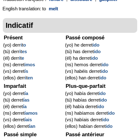
English translation: to
melt
Indicatif
Présent
Passé composé
(yo) derr
i
t
o
(yo) he derret
ido
(tú) derr
i
t
es
(tú) has derret
ido
(él) derr
i
t
e
(él) ha derret
ido
(ns) derret
imos
(ns) hemos derret
ido
(vs) derret
ís
(vs) habéis derret
ido
(ellos) derr
i
t
en
(ellos) han derret
ido
Imparfait
Plus-que-parfait
(yo) derret
ía
(yo) había derret
ido
(tú) derret
ías
(tú) habías derret
ido
(él) derret
ía
(él) había derret
ido
(ns) derret
íamos
(ns) habíamos derret
ido
(vs) derret
íais
(vs) habíais derret
ido
(ellos) derret
ían
(ellos) habían derret
ido
Passé simple
Passé antérieur