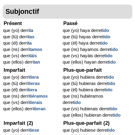
Subjonctif
Présent
Passé
que (yo) derr
i
t
a
que (yo) haya derret
ido
que (tú) derr
i
t
as
que (tú) hayas derret
ido
que (él) derr
i
t
a
que (él) haya derret
ido
que (ns) derr
i
t
amos
que (ns) hayamos derret
ido
que (vs) derr
i
t
áis
que (vs) hayáis derret
ido
que (ellos) derr
i
t
an
que (ellos) hayan derret
ido
Imparfait
Plus-que-parfait
que (yo) derr
i
t
iera
que (yo) hubiera derret
ido
que (tú) derr
i
t
ieras
que (tú) hubieras derret
ido
que (él) derr
i
t
iera
que (él) hubiera derret
ido
que (ns) derr
i
t
iéramos
que (ns) hubiéramos
que (vs) derr
i
t
ierais
derret
ido
que (ellos) derr
i
t
ieran
que (vs) hubierais derret
ido
que (ellos) hubieran derret
ido
Imparfait (2)
Plus-que-parfait (2)
que (yo) derr
i
t
iese
que (yo) hubiese derret
ido