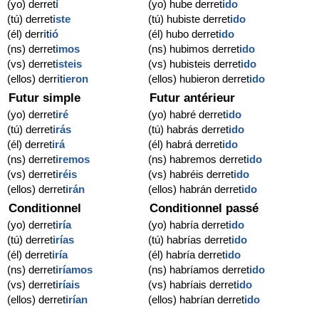
(yo) derret
í
(yo) hube derret
ido
(tú) derret
iste
(tú) hubiste derret
ido
(él) derr
i
t
ió
(él) hubo derret
ido
(ns) derret
imos
(ns) hubimos derret
ido
(vs) derret
isteis
(vs) hubisteis derret
ido
(ellos) derr
i
t
ieron
(ellos) hubieron derret
ido
Futur simple
Futur antérieur
(yo) derret
iré
(yo) habré derret
ido
(tú) derret
irás
(tú) habrás derret
ido
(él) derret
irá
(él) habrá derret
ido
(ns) derret
iremos
(ns) habremos derret
ido
(vs) derret
iréis
(vs) habréis derret
ido
(ellos) derret
irán
(ellos) habrán derret
ido
Conditionnel
Conditionnel passé
(yo) derret
iría
(yo) habría derret
ido
(tú) derret
irías
(tú) habrías derret
ido
(él) derret
iría
(él) habría derret
ido
(ns) derret
iríamos
(ns) habríamos derret
ido
(vs) derret
iríais
(vs) habríais derret
ido
(ellos) derret
irían
(ellos) habrían derret
ido