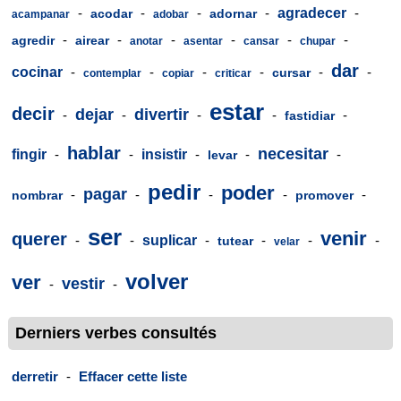
-
-
-
-
agradecer
-
acodar
adornar
acampanar
adobar
-
-
-
-
-
-
agredir
airear
anotar
asentar
cansar
chupar
dar
cocinar
-
-
-
-
-
-
cursar
contemplar
copiar
criticar
estar
decir
dejar
divertir
-
-
-
-
-
fastidiar
hablar
necesitar
fingir
-
-
insistir
-
-
-
levar
pedir
poder
pagar
-
-
-
-
-
nombrar
promover
ser
venir
querer
-
-
suplicar
-
-
-
-
tutear
velar
volver
ver
vestir
-
-
Derniers verbes consultés
derretir
-
Effacer cette liste