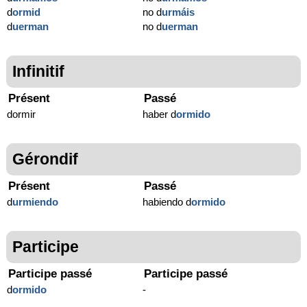
d
ormid
no d
urmáis
d
uerman
no d
uerman
Infinitif
Présent
Passé
dormir
haber d
ormido
Gérondif
Présent
Passé
d
urmiendo
habiendo d
ormido
Participe
Participe passé
Participe passé
d
ormido
-