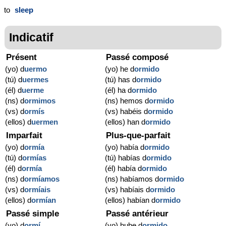
to
sleep
Indicatif
Présent
Passé composé
(yo) d
uermo
(yo) he d
ormido
(tú) d
uermes
(tú) has d
ormido
(él) d
uerme
(él) ha d
ormido
(ns) d
ormimos
(ns) hemos d
ormido
(vs) d
ormís
(vs) habéis d
ormido
(ellos) d
uermen
(ellos) han d
ormido
Imparfait
Plus-que-parfait
(yo) d
ormía
(yo) había d
ormido
(tú) d
ormías
(tú) habías d
ormido
(él) d
ormía
(él) había d
ormido
(ns) d
ormíamos
(ns) habíamos d
ormido
(vs) d
ormíais
(vs) habíais d
ormido
(ellos) d
ormían
(ellos) habían d
ormido
Passé simple
Passé antérieur
(yo) d
ormí
(yo) hube d
ormido