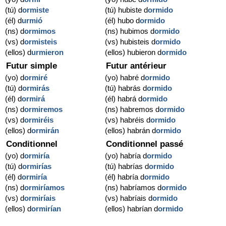
(tú) d
ormiste
(tú) hubiste d
ormido
(él) d
urmió
(él) hubo d
ormido
(ns) d
ormimos
(ns) hubimos d
ormido
(vs) d
ormisteis
(vs) hubisteis d
ormido
(ellos) d
urmieron
(ellos) hubieron d
ormido
Futur simple
Futur antérieur
(yo) d
ormiré
(yo) habré d
ormido
(tú) d
ormirás
(tú) habrás d
ormido
(él) d
ormirá
(él) habrá d
ormido
(ns) d
ormiremos
(ns) habremos d
ormido
(vs) d
ormiréis
(vs) habréis d
ormido
(ellos) d
ormirán
(ellos) habrán d
ormido
Conditionnel
Conditionnel passé
(yo) d
ormiría
(yo) habría d
ormido
(tú) d
ormirías
(tú) habrías d
ormido
(él) d
ormiría
(él) habría d
ormido
(ns) d
ormiríamos
(ns) habríamos d
ormido
(vs) d
ormiríais
(vs) habríais d
ormido
(ellos) d
ormirían
(ellos) habrían d
ormido