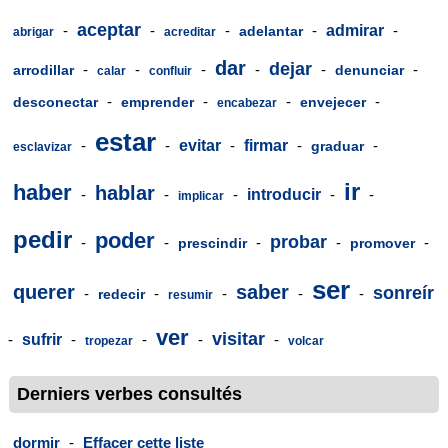
aceptar
-
-
-
-
admirar
-
adelantar
abrigar
acreditar
dar
dejar
-
-
-
-
-
-
arrodillar
denunciar
calar
confluir
-
-
-
-
desconectar
emprender
envejecer
encabezar
estar
-
-
evitar
-
firmar
-
-
graduar
esclavizar
ir
haber
hablar
-
-
-
introducir
-
-
implicar
pedir
poder
probar
-
-
-
-
-
prescindir
promover
ser
querer
saber
sonreír
-
-
-
-
-
redecir
resumir
ver
visitar
-
sufrir
-
-
-
-
tropezar
volcar
Derniers verbes consultés
dormir
-
Effacer cette liste