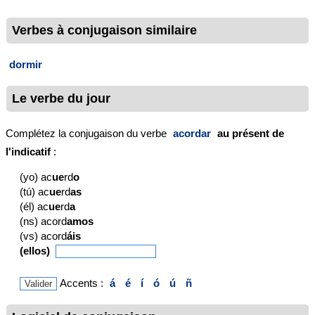
Verbes à conjugaison similaire
dormir
Le verbe du jour
Complétez la conjugaison du verbe
acordar
au présent de
l'indicatif
:
(yo) ac
ue
rd
o
(tú) ac
ue
rd
as
(él) ac
ue
rd
a
(ns) acord
amos
(vs) acord
áis
(ellos)
Accents :
á
é
í
ó
ú
ñ