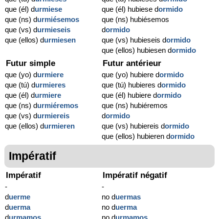
que (él) d
urmiese
que (él) hubiese d
ormido
que (ns) d
urmiésemos
que (ns) hubiésemos
que (vs) d
urmieseis
d
ormido
que (ellos) d
urmiesen
que (vs) hubieseis d
ormido
que (ellos) hubiesen d
ormido
Futur simple
Futur antérieur
que (yo) d
urmiere
que (yo) hubiere d
ormido
que (tú) d
urmieres
que (tú) hubieres d
ormido
que (él) d
urmiere
que (él) hubiere d
ormido
que (ns) d
urmiéremos
que (ns) hubiéremos
que (vs) d
urmiereis
d
ormido
que (ellos) d
urmieren
que (vs) hubiereis d
ormido
que (ellos) hubieren d
ormido
Impératif
Impératif
Impératif négatif
-
-
d
uerme
no d
uermas
d
uerma
no d
uerma
d
urmamos
no d
urmamos