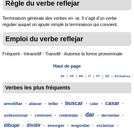
Règle du verbe reflejar
Terminaison générale des verbes en -ar. Il s'agit d'un verbe
régulier auquel on ajoute simple la terminaison qui convient.
Emploi du verbe reflejar
Fréquent - Intransitif - Transitif - Autorise la forme pronominale
Haut de page
ES
|
FR
|
EN
|
IT
|
PT
|
DE
|
ES-América
Verbes les plus fréquents
buscar
casar
-
-
-
-
-
-
arrodillar
atacar
brillar
calar
dar
-
-
-
-
-
coleccionar
conmover
contemplar
derrumbar
dibujar
-
dividir
-
-
-
-
encoger
engordar
esclavizar