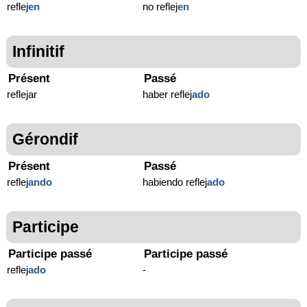
reflej
en
no reflej
en
Infinitif
Présent
Passé
reflejar
haber reflej
ado
Gérondif
Présent
Passé
reflej
ando
habiendo reflej
ado
Participe
Participe passé
Participe passé
reflej
ado
-