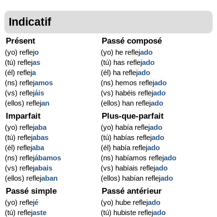
Indicatif
Présent
Passé composé
(yo) reflej
o
(yo) he reflej
ado
(tú) reflej
as
(tú) has reflej
ado
(él) reflej
a
(él) ha reflej
ado
(ns) reflej
amos
(ns) hemos reflej
ado
(vs) reflej
áis
(vs) habéis reflej
ado
(ellos) reflej
an
(ellos) han reflej
ado
Imparfait
Plus-que-parfait
(yo) reflej
aba
(yo) había reflej
ado
(tú) reflej
abas
(tú) habías reflej
ado
(él) reflej
aba
(él) había reflej
ado
(ns) reflej
ábamos
(ns) habíamos reflej
ado
(vs) reflej
abais
(vs) habíais reflej
ado
(ellos) reflej
aban
(ellos) habían reflej
ado
Passé simple
Passé antérieur
(yo) reflej
é
(yo) hube reflej
ado
(tú) reflej
aste
(tú) hubiste reflej
ado