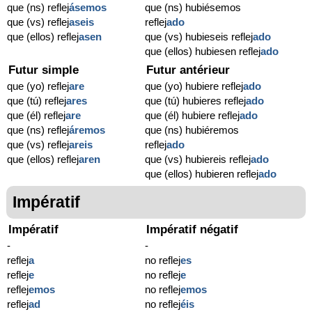
que (ns) reflej
ásemos
que (ns) hubiésemos
que (vs) reflej
aseis
reflej
ado
que (ellos) reflej
asen
que (vs) hubieseis reflej
ado
que (ellos) hubiesen reflej
ado
Futur simple
Futur antérieur
que (yo) reflej
are
que (yo) hubiere reflej
ado
que (tú) reflej
ares
que (tú) hubieres reflej
ado
que (él) reflej
are
que (él) hubiere reflej
ado
que (ns) reflej
áremos
que (ns) hubiéremos
que (vs) reflej
areis
reflej
ado
que (ellos) reflej
aren
que (vs) hubiereis reflej
ado
que (ellos) hubieren reflej
ado
Impératif
Impératif
Impératif négatif
-
-
reflej
a
no reflej
es
reflej
e
no reflej
e
reflej
emos
no reflej
emos
reflej
ad
no reflej
éis