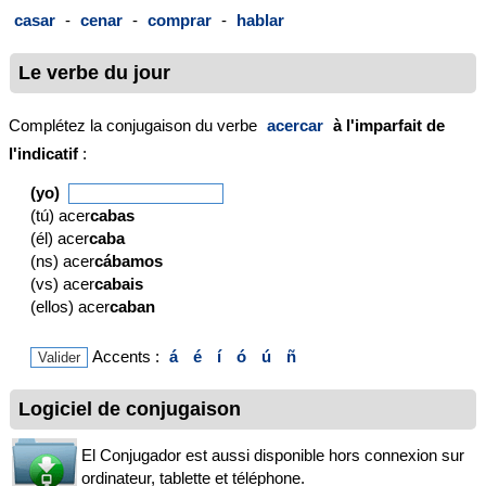
casar
-
cenar
-
comprar
-
hablar
Le verbe du jour
Complétez la conjugaison du verbe
acercar
à l'imparfait de
l'indicatif
:
(yo)
(tú) acer
cabas
(él) acer
caba
(ns) acer
cábamos
(vs) acer
cabais
(ellos) acer
caban
Accents :
á
é
í
ó
ú
ñ
Logiciel de conjugaison
El Conjugador est aussi disponible hors connexion sur
ordinateur, tablette et téléphone.