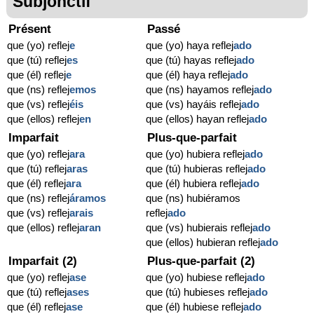
Subjonctif
Présent
Passé
que (yo) reflej
e
que (yo) haya reflej
ado
que (tú) reflej
es
que (tú) hayas reflej
ado
que (él) reflej
e
que (él) haya reflej
ado
que (ns) reflej
emos
que (ns) hayamos reflej
ado
que (vs) reflej
éis
que (vs) hayáis reflej
ado
que (ellos) reflej
en
que (ellos) hayan reflej
ado
Imparfait
Plus-que-parfait
que (yo) reflej
ara
que (yo) hubiera reflej
ado
que (tú) reflej
aras
que (tú) hubieras reflej
ado
que (él) reflej
ara
que (él) hubiera reflej
ado
que (ns) reflej
áramos
que (ns) hubiéramos
que (vs) reflej
arais
reflej
ado
que (ellos) reflej
aran
que (vs) hubierais reflej
ado
que (ellos) hubieran reflej
ado
Imparfait (2)
Plus-que-parfait (2)
que (yo) reflej
ase
que (yo) hubiese reflej
ado
que (tú) reflej
ases
que (tú) hubieses reflej
ado
que (él) reflej
ase
que (él) hubiese reflej
ado