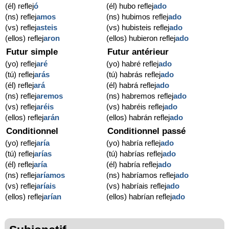
(él) reflej
ó
(él) hubo reflej
ado
(ns) reflej
amos
(ns) hubimos reflej
ado
(vs) reflej
asteis
(vs) hubisteis reflej
ado
(ellos) reflej
aron
(ellos) hubieron reflej
ado
Futur simple
Futur antérieur
(yo) reflej
aré
(yo) habré reflej
ado
(tú) reflej
arás
(tú) habrás reflej
ado
(él) reflej
ará
(él) habrá reflej
ado
(ns) reflej
aremos
(ns) habremos reflej
ado
(vs) reflej
aréis
(vs) habréis reflej
ado
(ellos) reflej
arán
(ellos) habrán reflej
ado
Conditionnel
Conditionnel passé
(yo) reflej
aría
(yo) habría reflej
ado
(tú) reflej
arías
(tú) habrías reflej
ado
(él) reflej
aría
(él) habría reflej
ado
(ns) reflej
aríamos
(ns) habríamos reflej
ado
(vs) reflej
aríais
(vs) habríais reflej
ado
(ellos) reflej
arían
(ellos) habrían reflej
ado