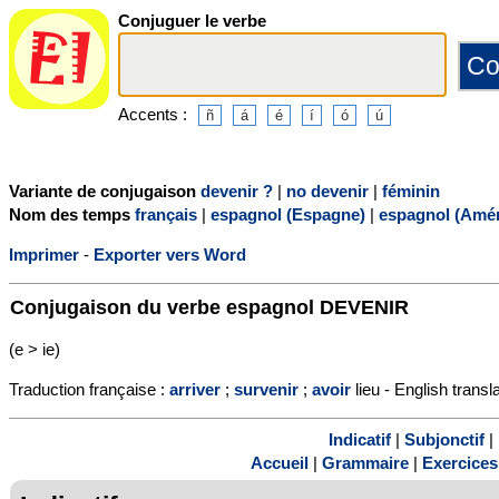
Conjuguer le verbe
Accents :
Variante de conjugaison
devenir ?
|
no devenir
|
féminin
Nom des temps
français
|
espagnol (Espagne)
|
espagnol (Amér
Imprimer
-
Exporter vers Word
Conjugaison du verbe espagnol
DEVENIR
(e > ie)
Traduction française :
arriver
;
survenir
;
avoir
lieu - English transl
Indicatif
|
Subjonctif
|
Accueil
|
Grammaire
|
Exercices