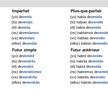
Imparfait
Plus-que-parfait
(yo) de
venía
(yo) había de
venido
(tú) de
venías
(tú) habías de
venido
(él) de
venía
(él) había de
venido
(ns) de
veníamos
(ns) habíamos de
venid
(vs) de
veníais
(vs) habíais de
venido
(ellos) de
venían
(ellos) habían de
venido
Futur simple
Futur antérieur
(yo) de
vendré
(yo) habré de
venido
(tú) de
vendrás
(tú) habrás de
venido
(él) de
vendrá
(él) habrá de
venido
(ns) de
vendremos
(ns) habremos de
venid
(vs) de
vendréis
(vs) habréis de
venido
(ellos) de
vendrán
(ellos) habrán de
venido