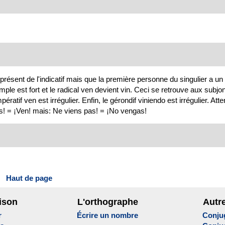
 présent de l'indicatif mais que la première personne du singulier a u
le est fort et le radical ven devient vin. Ceci se retrouve aux subjonc
ératif ven est irrégulier. Enfin, le gérondif viniendo est irrégulier. Atten
ens! = ¡Ven! mais: Ne viens pas! = ¡No vengas!
Haut de page
ison
L'orthographe
Autr
r
Écrire un nombre
Conju