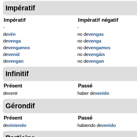
Impératif
Impératif
Impératif négatif
-
-
de
vén
no de
vengas
de
venga
no de
venga
de
vengamos
no de
vengamos
de
venid
no de
vengáis
de
vengan
no de
vengan
Infinitif
Présent
Passé
devenir
haber de
venido
Gérondif
Présent
Passé
de
viniendo
habiendo de
venido