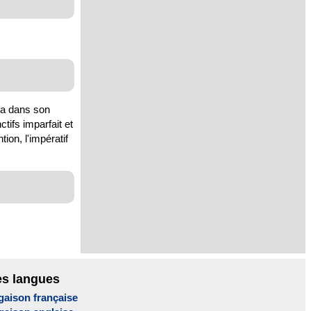
n a dans son
tifs imparfait et
tion, l'impératif
es langues
gaison française