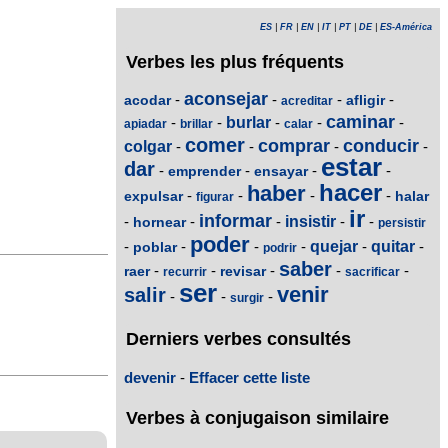
ES
|
FR
|
EN
|
IT
|
PT
|
DE
|
ES-América
Verbes les plus fréquents
aconsejar
-
-
-
-
acodar
afligir
acreditar
caminar
-
-
burlar
-
-
-
apiadar
brillar
calar
comer
comprar
conducir
colgar
-
-
-
-
estar
dar
-
-
-
-
emprender
ensayar
hacer
haber
-
-
-
-
expulsar
halar
figurar
ir
informar
-
-
-
insistir
-
-
hornear
persistir
poder
-
-
-
-
quejar
-
quitar
-
poblar
podrir
saber
-
-
-
-
-
raer
revisar
recurrir
sacrificar
ser
venir
salir
-
-
-
surgir
Derniers verbes consultés
devenir
-
Effacer cette liste
Verbes à conjugaison similaire