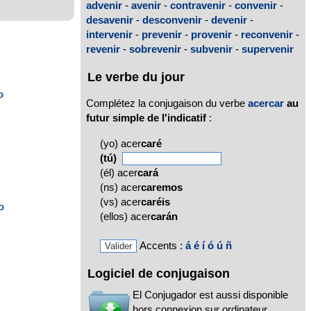
advenir
-
avenir
-
contravenir
-
convenir
-
desavenir
-
desconvenir
-
devenir
-
intervenir
-
prevenir
-
provenir
-
reconvenir
-
revenir
-
sobrevenir
-
subvenir
-
supervenir
Le verbe du jour
o
Complétez la conjugaison du verbe
acercar
au
futur simple de l'indicatif
:
(yo) acer
caré
(tú)
(él) acer
cará
(ns) acer
caremos
(vs) acer
caréis
o
(ellos) acer
carán
Accents :
á
é
í
ó
ú
ñ
Logiciel de conjugaison
El Conjugador est aussi disponible
hors connexion sur ordinateur,