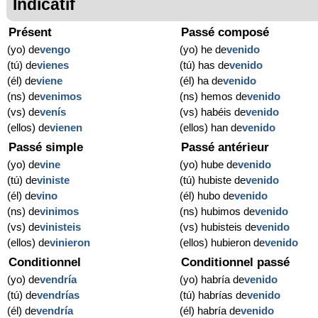
Indicatif
Présent
Passé composé
(yo) de
vengo
(yo) he de
venido
(tú) de
vienes
(tú) has de
venido
(él) de
viene
(él) ha de
venido
(ns) de
venimos
(ns) hemos de
venido
(vs) de
venís
(vs) habéis de
venido
(ellos) de
vienen
(ellos) han de
venido
Passé simple
Passé antérieur
(yo) de
vine
(yo) hube de
venido
(tú) de
viniste
(tú) hubiste de
venido
(él) de
vino
(él) hubo de
venido
(ns) de
vinimos
(ns) hubimos de
venido
(vs) de
vinisteis
(vs) hubisteis de
venido
(ellos) de
vinieron
(ellos) hubieron de
venido
Conditionnel
Conditionnel passé
(yo) de
vendría
(yo) habría de
venido
(tú) de
vendrías
(tú) habrías de
venido
(él) de
vendría
(él) habría de
venido