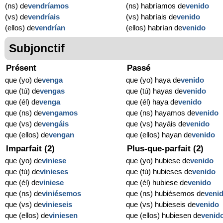
(ns) de
vendríamos
(ns) habríamos de
venido
(vs) de
vendríais
(vs) habríais de
venido
(ellos) de
vendrían
(ellos) habrían de
venido
Subjonctif
Présent
Passé
que (yo) de
venga
que (yo) haya de
venido
que (tú) de
vengas
que (tú) hayas de
venido
que (él) de
venga
que (él) haya de
venido
que (ns) de
vengamos
que (ns) hayamos de
venido
que (vs) de
vengáis
que (vs) hayáis de
venido
que (ellos) de
vengan
que (ellos) hayan de
venido
Imparfait (2)
Plus-que-parfait (2)
que (yo) de
viniese
que (yo) hubiese de
venido
que (tú) de
vinieses
que (tú) hubieses de
venido
que (él) de
viniese
que (él) hubiese de
venido
que (ns) de
viniésemos
que (ns) hubiésemos de
veni
que (vs) de
vinieseis
que (vs) hubieseis de
venido
que (ellos) de
viniesen
que (ellos) hubiesen de
venid