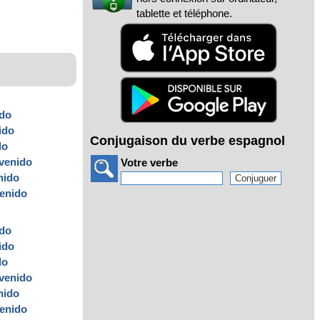
tablette et téléphone.
ido
ido
Conjugaison du verbe espagnol
do
venido
Votre verbe
nido
enido
ido
ido
do
venido
nido
enido