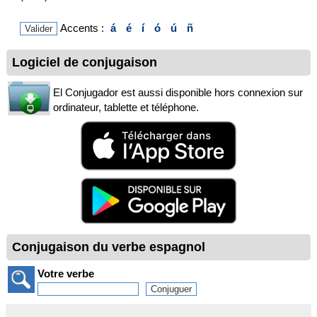
Accents :
á
é
í
ó
ú
ñ
Logiciel de conjugaison
El Conjugador est aussi disponible hors connexion sur
ordinateur, tablette et téléphone.
Conjugaison du verbe espagnol
Votre verbe