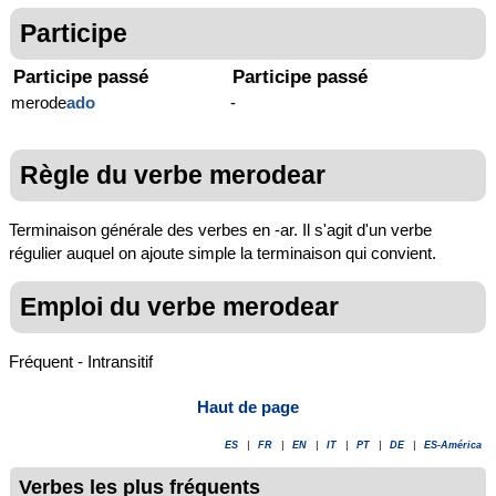
Participe
Participe passé
Participe passé
merode
ado
-
Règle du verbe merodear
Terminaison générale des verbes en -ar. Il s'agit d'un verbe
régulier auquel on ajoute simple la terminaison qui convient.
Emploi du verbe merodear
Fréquent - Intransitif
Haut de page
ES
|
FR
|
EN
|
IT
|
PT
|
DE
|
ES-América
Verbes les plus fréquents