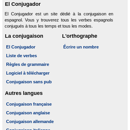
El Conjugador
El Conjugador est un site dédié à la conjugaison en
espagnol. Vous y trouverez tous les verbes espagnols
conjugués à tous les temps et tous les modes.
La conjugaison
L'orthographe
El Conjugador
Écrire un nombre
Liste de verbes
Règles de grammaire
Logiciel à télécharger
Conjugaison sans pub
Autres langues
Conjugaison française
Conjugaison anglaise
Conjugaison allemande