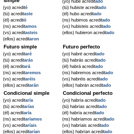
simple
(yo) hube acredit
ado
(yo) acredit
é
(tú) hubiste acredit
ado
(tú) acredit
aste
(él) hubo acredit
ado
(él) acredit
ó
(ns) hubimos acredit
ado
(ns) acredit
amos
(vs) hubisteis acredit
ado
(vs) acredit
asteis
(ellos) hubieron acredit
ado
(ellos) acredit
aron
Futuro simple
Futuro perfecto
(yo) acredit
aré
(yo) habré acredit
ado
(tú) acredit
arás
(tú) habrás acredit
ado
(él) acredit
ará
(él) habrá acredit
ado
(ns) acredit
aremos
(ns) habremos acredit
ado
(vs) acredit
aréis
(vs) habréis acredit
ado
(ellos) acredit
arán
(ellos) habrán acredit
ado
Condicional simple
Condicional perfecto
(yo) acredit
aría
(yo) habría acredit
ado
(tú) acredit
arías
(tú) habrías acredit
ado
(él) acredit
aría
(él) habría acredit
ado
(ns) acredit
aríamos
(ns) habríamos acredit
ado
(vs) acredit
aríais
(vs) habríais acredit
ado
(ellos) acredit
arían
(ellos) habrían acredit
ado