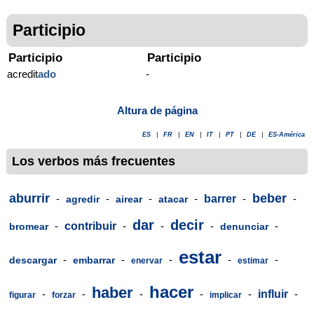
Participio
Participio
Participio
acredit
ado
-
Altura de página
ES
|
FR
|
EN
|
IT
|
PT
|
DE
|
ES-América
Los verbos más frecuentes
aburrir
beber
-
-
-
-
barrer
-
-
agredir
airear
atacar
dar
decir
-
contribuir
-
-
-
-
bromear
denunciar
estar
-
-
-
-
-
descargar
embarrar
enervar
estimar
hacer
haber
-
-
-
-
-
influir
-
figurar
forzar
implicar