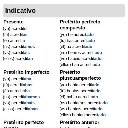
Indicativo
Presente
Pretérito perfecto
compuesto
(yo) acredit
o
(tú) acredit
as
(yo) he acredit
ado
(él) acredit
a
(tú) has acredit
ado
(ns) acredit
amos
(él) ha acredit
ado
(vs) acredit
áis
(ns) hemos acredit
ado
(ellos) acredit
an
(vs) habéis acredit
ado
(ellos) han acredit
ado
Pretérito imperfecto
Pretérito
pluscuamperfecto
(yo) acredit
aba
(tú) acredit
abas
(yo) había acredit
ado
(él) acredit
aba
(tú) habías acredit
ado
(ns) acredit
ábamos
(él) había acredit
ado
(vs) acredit
abais
(ns) habíamos acredit
ado
(ellos) acredit
aban
(vs) habíais acredit
ado
(ellos) habían acredit
ado
Pretérito perfecto
Pretérito anterior