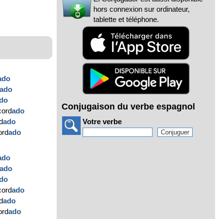
hors connexion sur ordinateur,
tablette et téléphone.
ado
ado
do
Conjugaison du verbe espagnol
cord
ado
d
ado
Votre verbe
ord
ado
ado
ado
do
cord
ado
d
ado
ord
ado