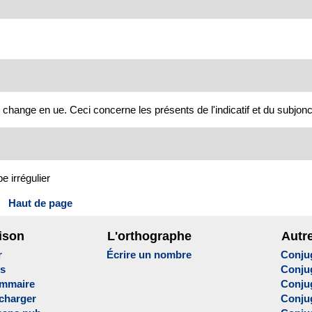
hange en ue. Ceci concerne les présents de l'indicatif et du subjonctif
e irrégulier
Haut de page
ison
L'orthographe
Autr
r
Écrire un nombre
Conju
es
Conju
ammaire
Conju
écharger
Conjug