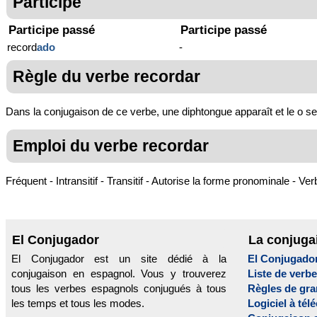
Participe
Participe passé
Participe passé
record
ado
-
Règle du verbe recordar
Dans la conjugaison de ce verbe, une diphtongue apparaît et le o se c
Emploi du verbe recordar
Fréquent - Intransitif - Transitif - Autorise la forme pronominale - Verb
El Conjugador
La conjuga
El Conjugador est un site dédié à la
El Conjugado
conjugaison en espagnol. Vous y trouverez
Liste de verb
tous les verbes espagnols conjugués à tous
Règles de gr
les temps et tous les modes.
Logiciel à tél