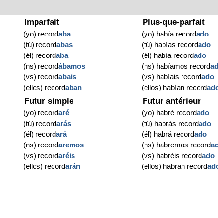
Imparfait
Plus-que-parfait
(yo) record
aba
(yo) había record
ado
(tú) record
abas
(tú) habías record
ado
(él) record
aba
(él) había record
ado
(ns) record
ábamos
(ns) habíamos record
a
(vs) record
abais
(vs) habíais record
ado
(ellos) record
aban
(ellos) habían record
ad
Futur simple
Futur antérieur
(yo) record
aré
(yo) habré record
ado
(tú) record
arás
(tú) habrás record
ado
(él) record
ará
(él) habrá record
ado
(ns) record
aremos
(ns) habremos record
a
(vs) record
aréis
(vs) habréis record
ado
(ellos) record
arán
(ellos) habrán record
ad