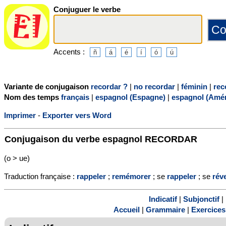
Conjuguer le verbe
Accents :
Variante de conjugaison
recordar ?
|
no recordar
|
féminin
|
rec
Nom des temps
français
|
espagnol (Espagne)
|
espagnol (Amér
Imprimer
-
Exporter vers Word
Conjugaison du verbe espagnol
RECORDAR
(o > ue)
Traduction française :
rappeler
;
remémorer
; se
rappeler
; se
réve
Indicatif
|
Subjonctif
|
Accueil
|
Grammaire
|
Exercices