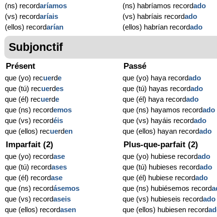
(ns) record
aríamos
(ns) habríamos record
ado
(vs) record
aríais
(vs) habríais record
ado
(ellos) record
arían
(ellos) habrían record
ado
Subjonctif
Présent
Passé
que (yo) rec
ue
rd
e
que (yo) haya record
ado
que (tú) rec
ue
rd
es
que (tú) hayas record
ado
que (él) rec
ue
rd
e
que (él) haya record
ado
que (ns) record
emos
que (ns) hayamos record
ado
que (vs) record
éis
que (vs) hayáis record
ado
que (ellos) rec
ue
rd
en
que (ellos) hayan record
ado
Imparfait (2)
Plus-que-parfait (2)
que (yo) record
ase
que (yo) hubiese record
ado
que (tú) record
ases
que (tú) hubieses record
ado
que (él) record
ase
que (él) hubiese record
ado
que (ns) record
ásemos
que (ns) hubiésemos record
a
que (vs) record
aseis
que (vs) hubieseis record
ado
que (ellos) record
asen
que (ellos) hubiesen record
ad