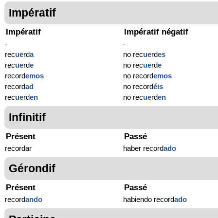
Impératif
Impératif
Impératif négatif
-
-
rec
ue
rd
a
no rec
ue
rd
es
rec
ue
rd
e
no rec
ue
rd
e
record
emos
no record
emos
record
ad
no record
éis
rec
ue
rd
en
no rec
ue
rd
en
Infinitif
Présent
Passé
recordar
haber record
ado
Gérondif
Présent
Passé
record
ando
habiendo record
ado