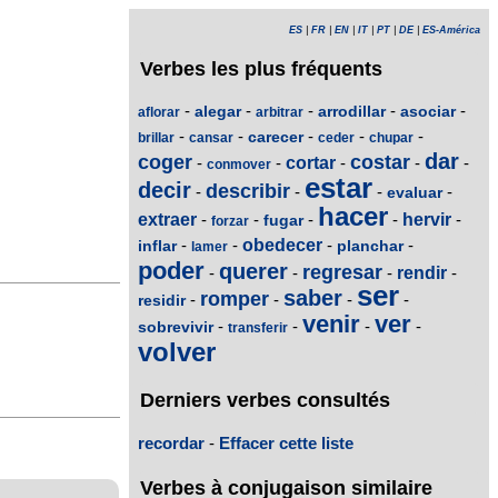
ES
|
FR
|
EN
|
IT
|
PT
|
DE
|
ES-América
Verbes les plus fréquents
-
-
-
-
-
alegar
arrodillar
asociar
aflorar
arbitrar
-
-
-
-
-
carecer
brillar
cansar
ceder
chupar
dar
coger
costar
-
-
cortar
-
-
-
conmover
estar
decir
describir
-
-
-
-
evaluar
hacer
extraer
-
-
-
-
hervir
-
fugar
forzar
-
-
obedecer
-
-
inflar
planchar
lamer
poder
querer
regresar
-
-
-
rendir
-
ser
saber
romper
-
-
-
-
residir
venir
ver
-
-
-
-
sobrevivir
transferir
volver
Derniers verbes consultés
recordar
-
Effacer cette liste
Verbes à conjugaison similaire