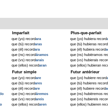
Imparfait
Plus-que-parfait
que (yo) record
ara
que (yo) hubiera record
que (tú) record
aras
que (tú) hubieras record
que (él) record
ara
que (él) hubiera record
a
que (ns) record
áramos
que (ns) hubiéramos re
que (vs) record
arais
que (vs) hubierais recor
que (ellos) record
aran
que (ellos) hubieran rec
Futur simple
Futur antérieur
que (yo) record
are
que (yo) hubiere record
que (tú) record
ares
que (tú) hubieres record
que (él) record
are
que (él) hubiere record
a
do
que (ns) record
áremos
que (ns) hubiéremos re
que (vs) record
areis
que (vs) hubiereis recor
o
que (ellos) record
aren
que (ellos) hubieren rec