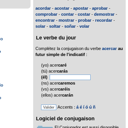
acordar
-
acostar
-
apostar
-
aprobar
-
comprobar
-
contar
-
costar
-
demostrar
-
encontrar
-
mostrar
-
probar
-
recordar
-
solar
-
soltar
-
soñar
-
volar
Le verbe du jour
do
Complétez la conjugaison du verbe
acercar
au
o
futur simple de l'indicatif
:
(yo) acer
caré
(tú) acer
carás
(él)
(ns) acer
caremos
do
(vs) acer
caréis
(ellos) acer
carán
o
Accents :
á
é
í
ó
ú
ñ
Logiciel de conjugaison
El Conjugador est aussi disponible