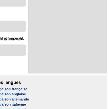
 et l'impératif.
es langues
gaison française
gaison anglaise
gaison allemande
aison italienne