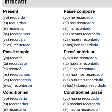
Indicatif
Présent
Passé composé
(yo) rec
ue
rd
o
(yo) he record
ado
(tú) rec
ue
rd
as
(tú) has record
ado
(él) rec
ue
rd
a
(él) ha record
ado
(ns) record
amos
(ns) hemos record
ado
(vs) record
áis
(vs) habéis record
ado
(ellos) rec
ue
rd
an
(ellos) han record
ado
Passé simple
Passé antérieur
(yo) record
é
(yo) hube record
ado
(tú) record
aste
(tú) hubiste record
ado
(él) record
ó
(él) hubo record
ado
(ns) record
amos
(ns) hubimos record
ado
(vs) record
asteis
(vs) hubisteis record
ado
(ellos) record
aron
(ellos) hubieron record
ado
Conditionnel
Conditionnel passé
(yo) record
aría
(yo) habría record
ado
(tú) record
arías
(tú) habrías record
ado
(él) record
aría
(él) habría record
ado