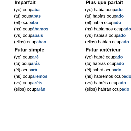
Imparfait
Plus-que-parfait
(yo) ocup
aba
(yo) había ocup
ado
(tú) ocup
abas
(tú) habías ocup
ado
(él) ocup
aba
(él) había ocup
ado
(ns) ocup
ábamos
(ns) habíamos ocup
ad
(vs) ocup
abais
(vs) habíais ocup
ado
(ellos) ocup
aban
(ellos) habían ocup
ado
Futur simple
Futur antérieur
(yo) ocup
aré
(yo) habré ocup
ado
(tú) ocup
arás
(tú) habrás ocup
ado
(él) ocup
ará
(él) habrá ocup
ado
(ns) ocup
aremos
(ns) habremos ocup
ad
(vs) ocup
aréis
(vs) habréis ocup
ado
(ellos) ocup
arán
(ellos) habrán ocup
ado