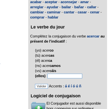
acabar
-
aceptar
-
aconsejar
-
amar
-
arreglar
-
ayudar
-
bailar
-
bañar
-
callar
-
cambiar
-
caminar
-
cantar
-
casar
-
cenar
-
comprar
-
hablar
o
Le verbe du jour
Complétez la conjugaison du verbe
acercar
au
présent de l'indicatif
:
(yo) acer
co
(tú) acer
cas
(él) acer
ca
o
(ns) acer
camos
(vs) acer
cáis
(ellos)
Accents :
á
é
í
ó
ú
ñ
Logiciel de conjugaison
El Conjugador est aussi disponible
hors connexion sur ordinateur,