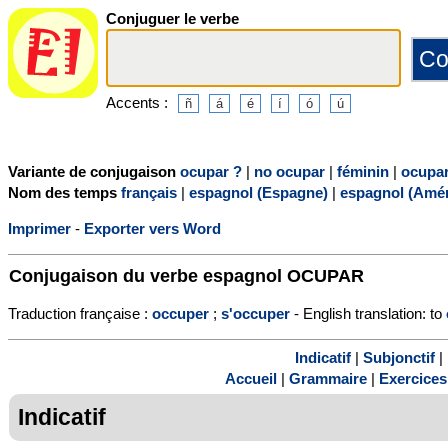
Conjuguer le verbe
Accents :
Variante de conjugaison
ocupar ?
|
no ocupar
|
féminin
|
ocupa
Nom des temps
français
|
espagnol (Espagne)
|
espagnol (Amér
Imprimer
-
Exporter vers Word
Conjugaison du verbe espagnol
OCUPAR
Traduction française :
occuper
;
s'occuper
- English translation: to
Indicatif
|
Subjonctif
|
Accueil
|
Grammaire
|
Exercices
Indicatif