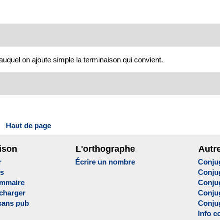
 auquel on ajoute simple la terminaison qui convient.
Haut de page
ison
L'orthographe
Autr
r
Écrire un nombre
Conju
es
Conju
ammaire
Conju
écharger
Conjug
sans pub
Conju
Info c