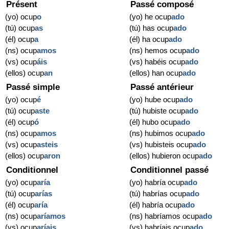
Présent
Passé composé
(yo) ocup
o
(yo) he ocup
ado
(tú) ocup
as
(tú) has ocup
ado
(él) ocup
a
(él) ha ocup
ado
(ns) ocup
amos
(ns) hemos ocup
ado
(vs) ocup
áis
(vs) habéis ocup
ado
(ellos) ocup
an
(ellos) han ocup
ado
Passé simple
Passé antérieur
(yo) ocup
é
(yo) hube ocup
ado
(tú) ocup
aste
(tú) hubiste ocup
ado
(él) ocup
ó
(él) hubo ocup
ado
(ns) ocup
amos
(ns) hubimos ocup
ado
(vs) ocup
asteis
(vs) hubisteis ocup
ado
(ellos) ocup
aron
(ellos) hubieron ocup
ado
Conditionnel
Conditionnel passé
(yo) ocup
aría
(yo) habría ocup
ado
(tú) ocup
arías
(tú) habrías ocup
ado
(él) ocup
aría
(él) habría ocup
ado
(ns) ocup
aríamos
(ns) habríamos ocup
ado
(vs) ocup
aríais
(vs) habríais ocup
ado