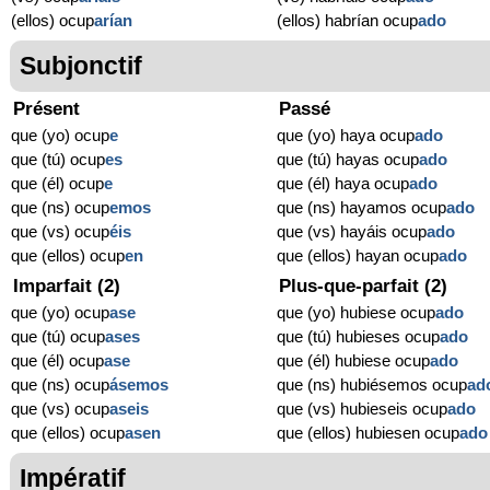
(ellos) ocup
arían
(ellos) habrían ocup
ado
Subjonctif
Présent
Passé
que (yo) ocup
e
que (yo) haya ocup
ado
que (tú) ocup
es
que (tú) hayas ocup
ado
que (él) ocup
e
que (él) haya ocup
ado
que (ns) ocup
emos
que (ns) hayamos ocup
ado
que (vs) ocup
éis
que (vs) hayáis ocup
ado
que (ellos) ocup
en
que (ellos) hayan ocup
ado
Imparfait (2)
Plus-que-parfait (2)
que (yo) ocup
ase
que (yo) hubiese ocup
ado
que (tú) ocup
ases
que (tú) hubieses ocup
ado
que (él) ocup
ase
que (él) hubiese ocup
ado
que (ns) ocup
ásemos
que (ns) hubiésemos ocup
ad
que (vs) ocup
aseis
que (vs) hubieseis ocup
ado
que (ellos) ocup
asen
que (ellos) hubiesen ocup
ado
Impératif