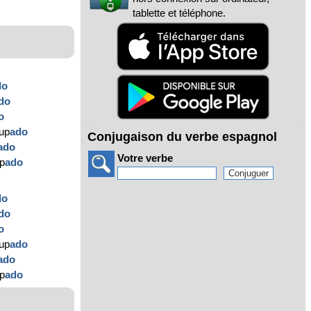
tablette et téléphone.
do
do
o
up
ado
Conjugaison du verbe espagnol
ado
Votre verbe
up
ado
do
do
o
up
ado
ado
up
ado