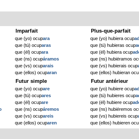
Imparfait
Plus-que-parfait
que (yo) ocup
ara
que (yo) hubiera ocup
a
que (tú) ocup
aras
que (tú) hubieras ocup
a
que (él) ocup
ara
que (él) hubiera ocup
ad
que (ns) ocup
áramos
que (ns) hubiéramos oc
que (vs) ocup
arais
que (vs) hubierais ocup
que (ellos) ocup
aran
que (ellos) hubieran oc
Futur simple
Futur antérieur
que (yo) ocup
are
que (yo) hubiere ocup
a
que (tú) ocup
ares
que (tú) hubieres ocup
a
que (él) ocup
are
que (él) hubiere ocup
ad
o
que (ns) ocup
áremos
que (ns) hubiéremos oc
que (vs) ocup
areis
que (vs) hubiereis ocup
que (ellos) ocup
aren
que (ellos) hubieren oc