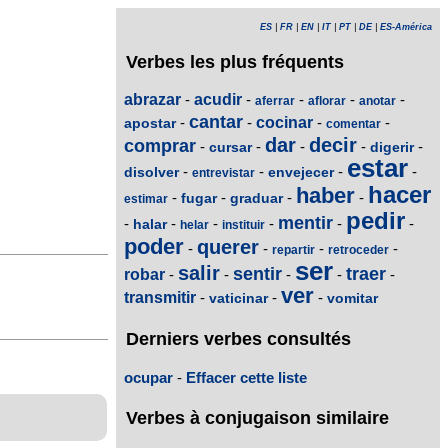
ES
|
FR
|
EN
|
IT
|
PT
|
DE
|
ES-América
Verbes les plus fréquents
abrazar
-
acudir
-
-
-
-
aferrar
aflorar
anotar
cantar
-
-
cocinar
-
-
apostar
comentar
dar
decir
comprar
-
-
-
-
-
cursar
digerir
estar
-
-
-
-
disolver
envejecer
entrevistar
hacer
haber
-
-
-
-
fugar
graduar
estimar
pedir
mentir
-
-
-
-
-
-
halar
helar
instituir
poder
querer
-
-
-
-
repartir
retroceder
ser
salir
sentir
traer
robar
-
-
-
-
-
ver
transmitir
-
-
-
vaticinar
vomitar
Derniers verbes consultés
ocupar
-
Effacer cette liste
Verbes à conjugaison similaire