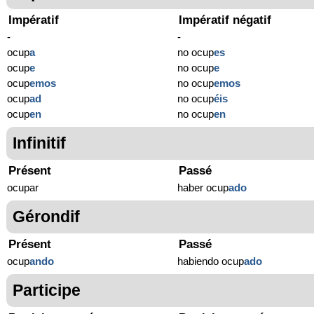
Impératif
Impératif négatif
-
-
ocup
a
no ocup
es
ocup
e
no ocup
e
ocup
emos
no ocup
emos
ocup
ad
no ocup
éis
ocup
en
no ocup
en
Infinitif
Présent
Passé
ocupar
haber ocup
ado
Gérondif
Présent
Passé
ocup
ando
habiendo ocup
ado
Participe