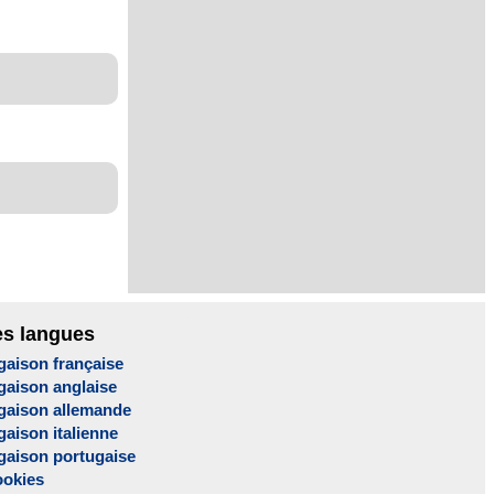
es langues
gaison française
gaison anglaise
gaison allemande
aison italienne
gaison portugaise
ookies