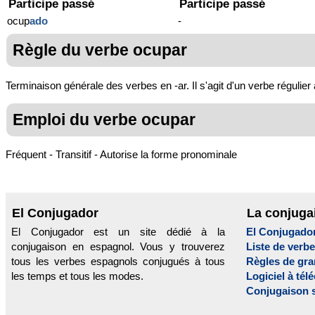
Participe passé
Participe passé
ocup
ado
-
Règle du verbe ocupar
Terminaison générale des verbes en -ar. Il s'agit d'un verbe régulier
Emploi du verbe ocupar
Fréquent - Transitif - Autorise la forme pronominale
El Conjugador
La conjuga
El Conjugador est un site dédié à la
El Conjugado
conjugaison en espagnol. Vous y trouverez
Liste de verb
tous les verbes espagnols conjugués à tous
Règles de gr
les temps et tous les modes.
Logiciel à tél
Conjugaison 