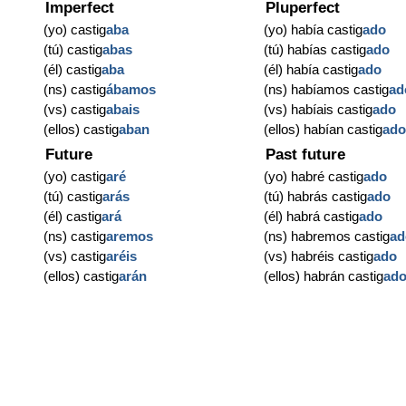
Imperfect
Pluperfect
(yo) castig
aba
(yo) había castig
ado
(tú) castig
abas
(tú) habías castig
ado
(él) castig
aba
(él) había castig
ado
(ns) castig
ábamos
(ns) habíamos castig
ad
(vs) castig
abais
(vs) habíais castig
ado
(ellos) castig
aban
(ellos) habían castig
ad
Future
Past future
(yo) castig
aré
(yo) habré castig
ado
(tú) castig
arás
(tú) habrás castig
ado
(él) castig
ará
(él) habrá castig
ado
(ns) castig
aremos
(ns) habremos castig
ad
(vs) castig
aréis
(vs) habréis castig
ado
(ellos) castig
arán
(ellos) habrán castig
ad