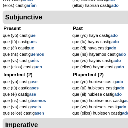
(ellos) castig
arían
(ellos) habrían castig
ado
Subjunctive
Present
Past
que (yo) castig
ue
que (yo) haya castig
ado
que (tú) castig
ues
que (tú) hayas castig
ado
que (él) castig
ue
que (él) haya castig
ado
que (ns) castig
uemos
que (ns) hayamos castig
ado
que (vs) castig
uéis
que (vs) hayáis castig
ado
que (ellos) castig
uen
que (ellos) hayan castig
ado
Imperfect (2)
Pluperfect (2)
que (yo) castig
ase
que (yo) hubiese castig
ado
que (tú) castig
ases
que (tú) hubieses castig
ado
que (él) castig
ase
que (él) hubiese castig
ado
que (ns) castig
ásemos
que (ns) hubiésemos castig
a
que (vs) castig
aseis
que (vs) hubieseis castig
ado
que (ellos) castig
asen
que (ellos) hubiesen castig
ad
Imperative