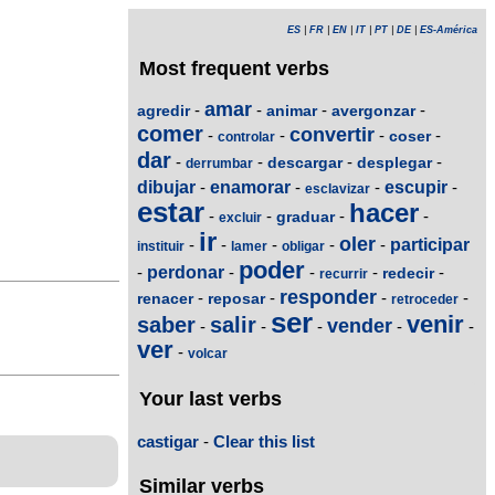
ES
|
FR
|
EN
|
IT
|
PT
|
DE
|
ES-América
Most frequent verbs
amar
-
-
-
-
agredir
animar
avergonzar
comer
convertir
-
-
-
-
coser
controlar
dar
-
-
-
-
descargar
desplegar
derrumbar
dibujar
-
enamorar
-
-
escupir
-
esclavizar
estar
hacer
-
-
-
-
graduar
excluir
ir
oler
-
-
-
-
-
participar
instituir
lamer
obligar
poder
-
perdonar
-
-
-
-
redecir
recurrir
responder
-
-
-
-
renacer
reposar
retroceder
ser
venir
saber
salir
vender
-
-
-
-
-
ver
-
volcar
Your last verbs
castigar
-
Clear this list
Similar verbs