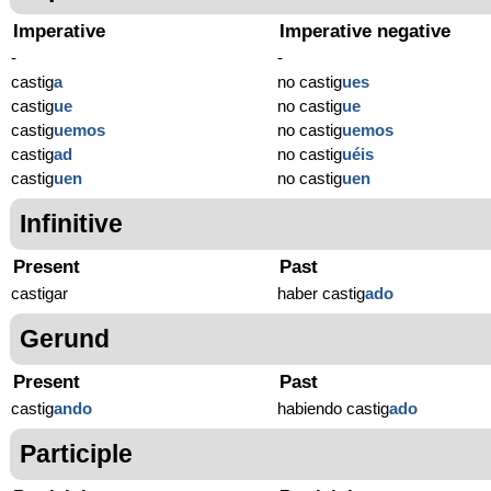
Imperative
Imperative negative
-
-
castig
a
no castig
ues
castig
ue
no castig
ue
castig
uemos
no castig
uemos
castig
ad
no castig
uéis
castig
uen
no castig
uen
Infinitive
Present
Past
castigar
haber castig
ado
Gerund
Present
Past
castig
ando
habiendo castig
ado
Participle