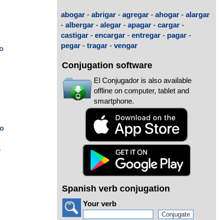
abogar
-
abrigar
-
agregar
-
ahogar
-
alargar
-
albergar
-
alegar
-
apagar
-
cargar
-
castigar
-
encargar
-
entregar
-
pagar
-
pegar
-
tragar
-
vengar
o
Conjugation software
o
El Conjugador is also available
offline on computer, tablet and
smartphone.
o
o
Spanish verb conjugation
Your verb