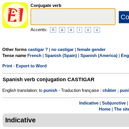
Conjugate verb
Accents:
Other forms
castigar ?
|
no castigar
|
female gender
Tense name
French
|
Spanish (Spain)
|
Spanish (America)
|
Eng
Print
-
Export to Word
Spanish verb conjugation
CASTIGAR
English translation: to
punish
- Traduction française :
châtier
;
puni
Indicative
|
Subjunctive
Home
|
The sit
Indicative