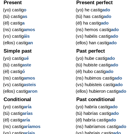
Present
Present perfect
(yo) castig
o
(yo) he castig
ado
(tú) castig
as
(tú) has castig
ado
(él) castig
a
(él) ha castig
ado
(ns) castig
amos
(ns) hemos castig
ado
(vs) castig
áis
(vs) habéis castig
ado
(ellos) castig
an
(ellos) han castig
ado
Simple past
Past perfect
(yo) castig
ué
(yo) hube castig
ado
(tú) castig
aste
(tú) hubiste castig
ado
(él) castig
ó
(él) hubo castig
ado
(ns) castig
amos
(ns) hubimos castig
ado
(vs) castig
asteis
(vs) hubisteis castig
ado
(ellos) castig
aron
(ellos) hubieron castig
ado
Conditional
Past conditional
(yo) castig
aría
(yo) habría castig
ado
(tú) castig
arías
(tú) habrías castig
ado
(él) castig
aría
(él) habría castig
ado
(ns) castig
aríamos
(ns) habríamos castig
ado
(vs) castig
aríais
(vs) habríais castig
ado