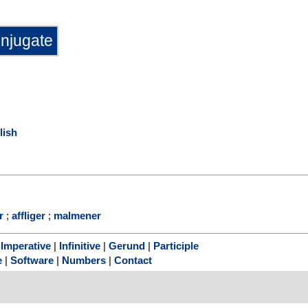
lish
r
;
affliger
;
malmener
|
Imperative
|
Infinitive
|
Gerund
|
Participle
e
|
Software
|
Numbers
|
Contact