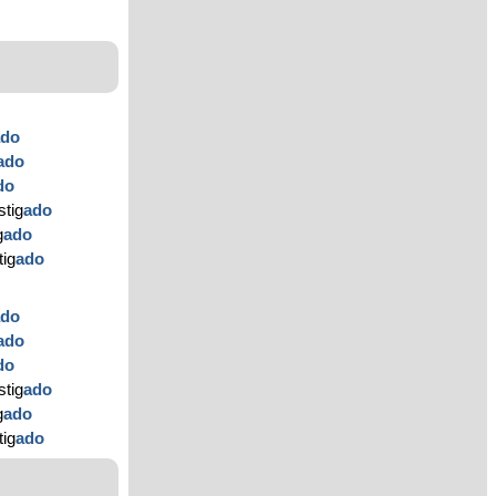
ado
ado
do
stig
ado
g
ado
tig
ado
ado
ado
do
stig
ado
g
ado
tig
ado