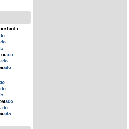
perfecto
do
ado
do
par
ado
r
ado
ar
ado
do
ado
do
par
ado
r
ado
ar
ado