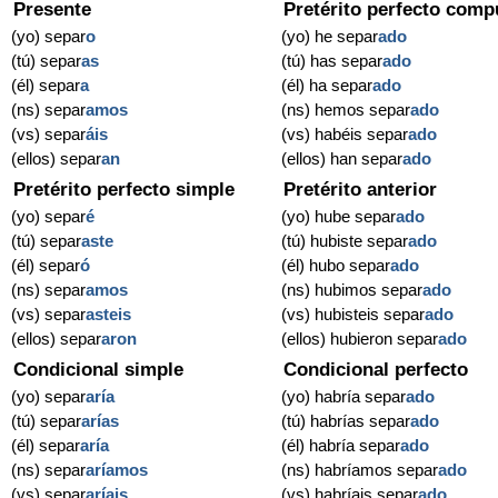
Presente
Pretérito perfecto comp
(yo) separ
o
(yo) he separ
ado
(tú) separ
as
(tú) has separ
ado
(él) separ
a
(él) ha separ
ado
(ns) separ
amos
(ns) hemos separ
ado
(vs) separ
áis
(vs) habéis separ
ado
(ellos) separ
an
(ellos) han separ
ado
Pretérito perfecto simple
Pretérito anterior
(yo) separ
é
(yo) hube separ
ado
(tú) separ
aste
(tú) hubiste separ
ado
(él) separ
ó
(él) hubo separ
ado
(ns) separ
amos
(ns) hubimos separ
ado
(vs) separ
asteis
(vs) hubisteis separ
ado
(ellos) separ
aron
(ellos) hubieron separ
ado
Condicional simple
Condicional perfecto
(yo) separ
aría
(yo) habría separ
ado
(tú) separ
arías
(tú) habrías separ
ado
(él) separ
aría
(él) habría separ
ado
(ns) separ
aríamos
(ns) habríamos separ
ado
(vs) separ
aríais
(vs) habríais separ
ado