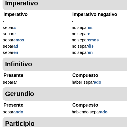
Imperativo
Imperativo
Imperativo negativo
-
-
separ
a
no separ
es
separ
e
no separ
e
separ
emos
no separ
emos
separ
ad
no separ
éis
separ
en
no separ
en
Infinitivo
Presente
Compuesto
separar
haber separ
ado
Gerundio
Presente
Compuesto
separ
ando
habiendo separ
ado
Participio