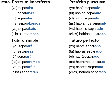
uesto
Pretérito imperfecto
Pretérito pluscuam
(yo) separ
aba
(yo) había separ
ado
(tú) separ
abas
(tú) habías separ
ado
(él) separ
aba
(él) había separ
ado
(ns) separ
ábamos
(ns) habíamos separ
ad
(vs) separ
abais
(vs) habíais separ
ado
(ellos) separ
aban
(ellos) habían separ
ado
Futuro simple
Futuro perfecto
(yo) separ
aré
(yo) habré separ
ado
(tú) separ
arás
(tú) habrás separ
ado
(él) separ
ará
(él) habrá separ
ado
(ns) separ
aremos
(ns) habremos separ
ad
(vs) separ
aréis
(vs) habréis separ
ado
(ellos) separ
arán
(ellos) habrán separ
ado