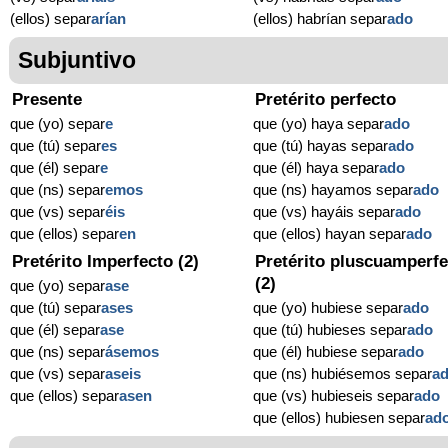
(ellos) separ
arían
(ellos) habrían separ
ado
Subjuntivo
Presente
Pretérito perfecto
que (yo) separ
e
que (yo) haya separ
ado
que (tú) separ
es
que (tú) hayas separ
ado
que (él) separ
e
que (él) haya separ
ado
que (ns) separ
emos
que (ns) hayamos separ
ado
que (vs) separ
éis
que (vs) hayáis separ
ado
que (ellos) separ
en
que (ellos) hayan separ
ado
Pretérito Imperfecto (2)
Pretérito pluscuamperfe
(2)
que (yo) separ
ase
que (tú) separ
ases
que (yo) hubiese separ
ado
que (él) separ
ase
que (tú) hubieses separ
ado
que (ns) separ
ásemos
que (él) hubiese separ
ado
que (vs) separ
aseis
que (ns) hubiésemos separ
a
que (ellos) separ
asen
que (vs) hubieseis separ
ado
que (ellos) hubiesen separ
ad