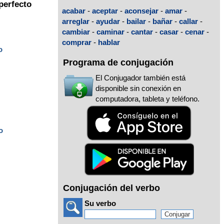
perfecto
acabar
-
aceptar
-
aconsejar
-
amar
-
arreglar
-
ayudar
-
bailar
-
bañar
-
callar
-
cambiar
-
caminar
-
cantar
-
casar
-
cenar
-
comprar
-
hablar
o
Programa de conjugación
El Conjugador también está
disponible sin conexión en
computadora, tableta y teléfono.
o
Conjugación del verbo
Su verbo