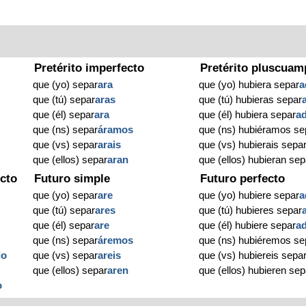
Pretérito imperfecto
Pretérito pluscuam
que (yo) separ
ara
que (yo) hubiera separ
a
que (tú) separ
aras
que (tú) hubieras separ
que (él) separ
ara
que (él) hubiera separ
a
que (ns) separ
áramos
que (ns) hubiéramos se
que (vs) separ
arais
que (vs) hubierais sepa
que (ellos) separ
aran
que (ellos) hubieran sep
cto
Futuro simple
Futuro perfecto
que (yo) separ
are
que (yo) hubiere separ
a
que (tú) separ
ares
que (tú) hubieres separ
que (él) separ
are
que (él) hubiere separ
a
que (ns) separ
áremos
que (ns) hubiéremos se
do
que (vs) separ
areis
que (vs) hubiereis sepa
que (ellos) separ
aren
que (ellos) hubieren sep
o