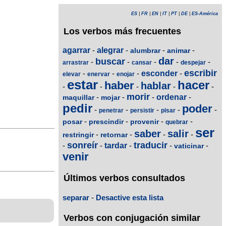
ES
|
FR
|
EN
|
IT
|
PT
|
DE
|
ES-América
Los verbos más frecuentes
agarrar
-
alegrar
-
-
-
alumbrar
animar
dar
buscar
-
-
-
-
-
arrastrar
cansar
despejar
escribir
-
-
-
esconder
-
elevar
enervar
enojar
estar
hacer
haber
hablar
-
-
-
-
-
morir
-
-
-
ordenar
-
maquillar
mojar
pedir
poder
-
-
-
-
-
penetrar
persistir
pisar
-
-
-
-
posar
prescindir
provenir
quebrar
ser
saber
salir
-
-
-
-
restringir
retornar
sonreír
traducir
-
-
tardar
-
-
-
vaticinar
venir
Últimos verbos consultados
separar
-
Desactive esta lista
Verbos con conjugación similar