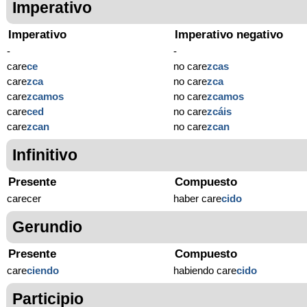
Imperativo
Imperativo
Imperativo negativo
-
-
care
ce
no care
zcas
care
zca
no care
zca
care
zcamos
no care
zcamos
care
ced
no care
zcáis
care
zcan
no care
zcan
Infinitivo
Presente
Compuesto
carecer
haber care
cido
Gerundio
Presente
Compuesto
care
ciendo
habiendo care
cido
Participio