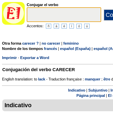
Conjugar el verbo
Accentos:
Otra forma
carecer ?
|
no carecer
|
feminino
Nombre de los tiempos
francés
|
español (España)
|
español (A
Imprimir
-
Exportar a Word
Conjugación del verbo
CARECER
English translation: to
lack
- Traduction française :
manquer
;
être
d
Indicativo
|
Subjuntivo
|
I
Página principal
|
El 
Indicativo