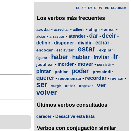
ES
|
FR
|
EN
|
IT
|
PT
|
DE
|
ES-América
Los verbos más frecuentes
-
-
-
-
-
acodar
afligir
airear
acreditar
adherir
dar
decir
-
-
atender
-
-
-
alojar
arrastrar
echar
definir
-
disponer
-
dividir
-
-
estar
-
-
-
-
encoger
expirar
esclavizar
ir
haber
hablar
invitar
-
-
-
-
-
figurar
mover
-
morder
-
-
-
justificar
persistir
poder
pintar
-
-
-
-
poblar
prescindir
querer
recordar
-
-
-
-
recomenzar
revisar
ser
ver
-
-
-
-
-
surgir
trabar
tropezar
volver
Últimos verbos consultados
carecer
-
Desactive esta lista
Verbos con conjugación similar