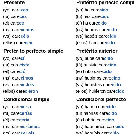
Presente
Pretérito perfecto comp
(yo) care
zco
(yo) he care
cido
(tú) care
ces
(tú) has care
cido
(él) care
ce
(él) ha care
cido
(ns) care
cemos
(ns) hemos care
cido
(vs) care
céis
(vs) habéis care
cido
(ellos) care
cen
(ellos) han care
cido
Pretérito perfecto simple
Pretérito anterior
(yo) care
cí
(yo) hube care
cido
(tú) care
ciste
(tú) hubiste care
cido
(él) care
ció
(él) hubo care
cido
(ns) care
cimos
(ns) hubimos care
cido
(vs) care
cisteis
(vs) hubisteis care
cido
(ellos) care
cieron
(ellos) hubieron care
cido
Condicional simple
Condicional perfecto
(yo) care
cería
(yo) habría care
cido
(tú) care
cerías
(tú) habrías care
cido
(él) care
cería
(él) habría care
cido
(ns) care
ceríamos
(ns) habríamos care
cido
(vs) care
ceríais
(vs) habríais care
cido