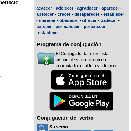
perfecto
acaecer
-
adolecer
-
agradecer
-
aparecer
-
apetecer
-
crecer
-
desaparecer
-
establecer
-
merecer
-
obedecer
-
ofrecer
-
padecer
-
parecer
-
permanecer
-
pertenecer
-
o
restablecer
Programa de conjugación
El Conjugador también está
disponible sin conexión en
computadora, tableta y teléfono.
o
Conjugación del verbo
Su verbo