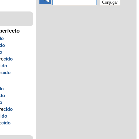
perfecto
do
ido
o
re
cido
cido
e
cido
do
ido
o
re
cido
cido
e
cido