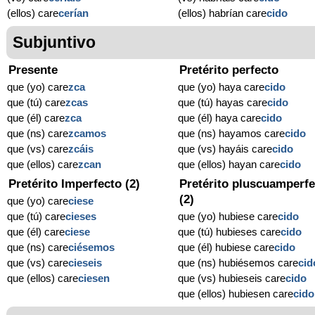
(ellos) care
cerían
(ellos) habrían care
cido
Subjuntivo
Presente
Pretérito perfecto
que (yo) care
zca
que (yo) haya care
cido
que (tú) care
zcas
que (tú) hayas care
cido
que (él) care
zca
que (él) haya care
cido
que (ns) care
zcamos
que (ns) hayamos care
cido
que (vs) care
zcáis
que (vs) hayáis care
cido
que (ellos) care
zcan
que (ellos) hayan care
cido
Pretérito Imperfecto (2)
Pretérito pluscuamperfe
(2)
que (yo) care
ciese
que (tú) care
cieses
que (yo) hubiese care
cido
que (él) care
ciese
que (tú) hubieses care
cido
que (ns) care
ciésemos
que (él) hubiese care
cido
que (vs) care
cieseis
que (ns) hubiésemos care
cid
que (ellos) care
ciesen
que (vs) hubieseis care
cido
que (ellos) hubiesen care
cido