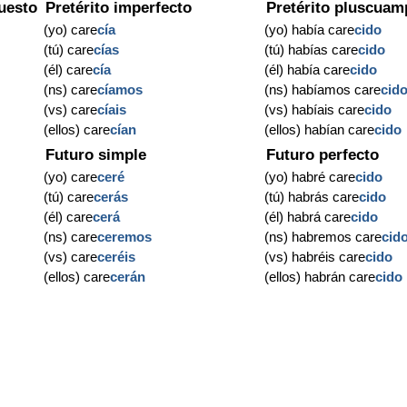
uesto
Pretérito imperfecto
Pretérito pluscuam
(yo) care
cía
(yo) había care
cido
(tú) care
cías
(tú) habías care
cido
(él) care
cía
(él) había care
cido
(ns) care
cíamos
(ns) habíamos care
cid
(vs) care
cíais
(vs) habíais care
cido
(ellos) care
cían
(ellos) habían care
cido
Futuro simple
Futuro perfecto
(yo) care
ceré
(yo) habré care
cido
(tú) care
cerás
(tú) habrás care
cido
(él) care
cerá
(él) habrá care
cido
(ns) care
ceremos
(ns) habremos care
cid
(vs) care
ceréis
(vs) habréis care
cido
(ellos) care
cerán
(ellos) habrán care
cido