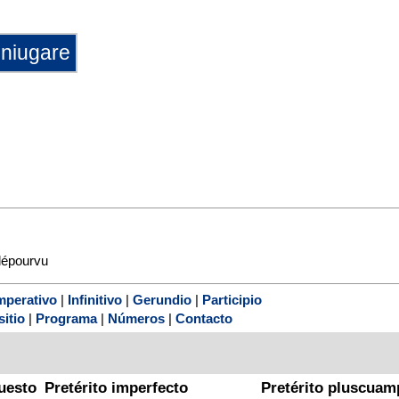
épourvu
mperativo
|
Infinitivo
|
Gerundio
|
Participio
sitio
|
Programa
|
Números
|
Contacto
uesto
Pretérito imperfecto
Pretérito pluscuam