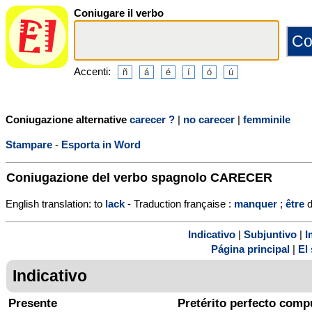
Coniugare il verbo
Accenti:
Coniugazione alternative
carecer ?
|
no carecer
|
femminile
Stampare
-
Esporta in Word
Coniugazione del verbo spagnolo
CARECER
English translation: to
lack
- Traduction française :
manquer
;
être
d
Indicativo
|
Subjuntivo
|
I
Página principal
|
El 
Indicativo
Presente
Pretérito perfecto comp