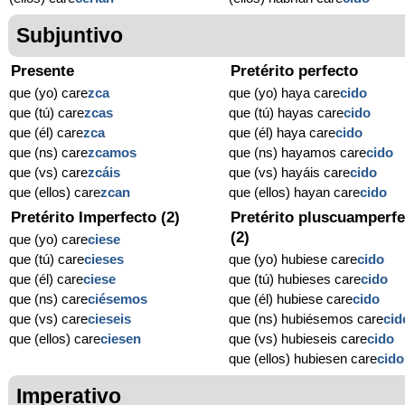
Subjuntivo
Presente
Pretérito perfecto
que (yo) care
zca
que (yo) haya care
cido
que (tú) care
zcas
que (tú) hayas care
cido
que (él) care
zca
que (él) haya care
cido
que (ns) care
zcamos
que (ns) hayamos care
cido
que (vs) care
zcáis
que (vs) hayáis care
cido
que (ellos) care
zcan
que (ellos) hayan care
cido
Pretérito Imperfecto (2)
Pretérito pluscuamperfe
(2)
que (yo) care
ciese
que (tú) care
cieses
que (yo) hubiese care
cido
que (él) care
ciese
que (tú) hubieses care
cido
que (ns) care
ciésemos
que (él) hubiese care
cido
que (vs) care
cieseis
que (ns) hubiésemos care
cid
que (ellos) care
ciesen
que (vs) hubieseis care
cido
que (ellos) hubiesen care
cido
Imperativo