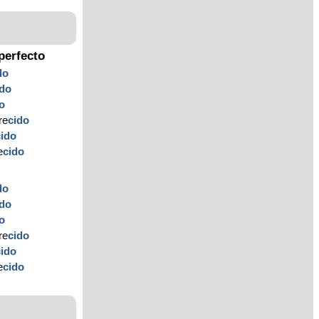
perfecto
do
ido
o
re
cido
cido
e
cido
do
ido
o
re
cido
cido
e
cido