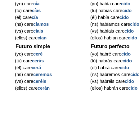
(yo) care
cía
(yo) había care
cido
(tú) care
cías
(tú) habías care
cido
(él) care
cía
(él) había care
cido
(ns) care
cíamos
(ns) habíamos care
cid
(vs) care
cíais
(vs) habíais care
cido
(ellos) care
cían
(ellos) habían care
cido
Futuro simple
Futuro perfecto
(yo) care
ceré
(yo) habré care
cido
(tú) care
cerás
(tú) habrás care
cido
(él) care
cerá
(él) habrá care
cido
(ns) care
ceremos
(ns) habremos care
cid
(vs) care
ceréis
(vs) habréis care
cido
(ellos) care
cerán
(ellos) habrán care
cido