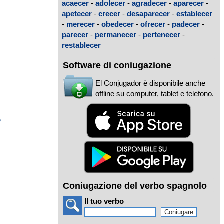
acaecer
-
adolecer
-
agradecer
-
aparecer
-
apetecer
-
crecer
-
desaparecer
-
establecer
-
merecer
-
obedecer
-
ofrecer
-
padecer
-
parecer
-
permanecer
-
pertenecer
-
o
restablecer
Software di coniugazione
El Conjugador è disponibile anche
offline su computer, tablet e telefono.
o
Coniugazione del verbo spagnolo
Il tuo verbo