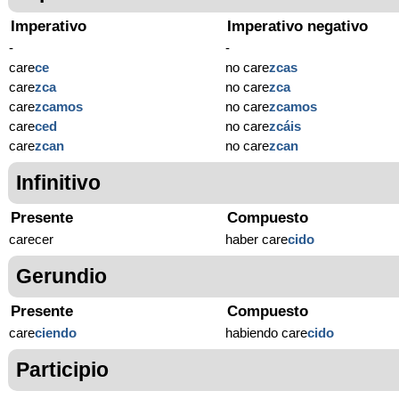
Imperativo
Imperativo negativo
-
-
care
ce
no care
zcas
care
zca
no care
zca
care
zcamos
no care
zcamos
care
ced
no care
zcáis
care
zcan
no care
zcan
Infinitivo
Presente
Compuesto
carecer
haber care
cido
Gerundio
Presente
Compuesto
care
ciendo
habiendo care
cido
Participio