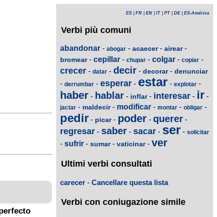
ES
|
FR
|
EN
|
IT
|
PT
|
DE
|
ES-América
Verbi più comuni
abandonar
-
-
-
-
acaecer
airear
abogar
-
cepillar
-
-
colgar
-
-
bromear
chupar
copiar
decir
crecer
-
-
-
-
decorar
denunciar
datar
estar
esperar
-
-
-
-
-
derrumbar
explotar
ir
haber
hablar
interesar
-
-
-
-
-
inflar
-
-
modificar
-
-
-
maldecir
jactar
montar
obligar
pedir
poder
querer
-
-
-
-
picar
ser
saber
regresar
sacar
-
-
-
-
solicitar
ver
-
sufrir
-
-
-
sumar
vaticinar
Ultimi verbi consultati
carecer
-
Cancellare questa lista
Verbi con coniugazione simile
perfecto