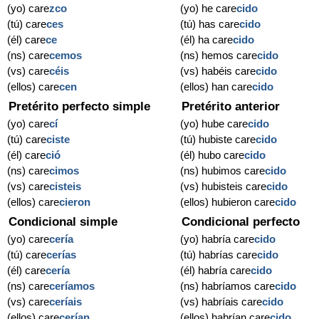
(yo) care
zco
(yo) he care
cido
(tú) care
ces
(tú) has care
cido
(él) care
ce
(él) ha care
cido
(ns) care
cemos
(ns) hemos care
cido
(vs) care
céis
(vs) habéis care
cido
(ellos) care
cen
(ellos) han care
cido
Pretérito perfecto simple
Pretérito anterior
(yo) care
cí
(yo) hube care
cido
(tú) care
ciste
(tú) hubiste care
cido
(él) care
ció
(él) hubo care
cido
(ns) care
cimos
(ns) hubimos care
cido
(vs) care
cisteis
(vs) hubisteis care
cido
(ellos) care
cieron
(ellos) hubieron care
cido
Condicional simple
Condicional perfecto
(yo) care
cería
(yo) habría care
cido
(tú) care
cerías
(tú) habrías care
cido
(él) care
cería
(él) habría care
cido
(ns) care
ceríamos
(ns) habríamos care
cido
(vs) care
ceríais
(vs) habríais care
cido
(ellos) care
cerían
(ellos) habrían care
cido