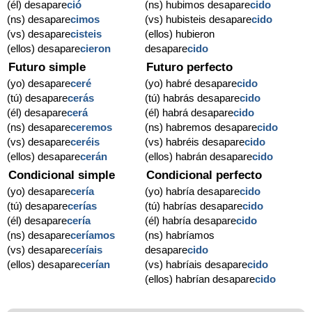
(él) desapare
ció
(ns) hubimos desapare
cido
(ns) desapare
cimos
(vs) hubisteis desapare
cido
(vs) desapare
cisteis
(ellos) hubieron
(ellos) desapare
cieron
desapare
cido
Futuro simple
Futuro perfecto
(yo) desapare
ceré
(yo) habré desapare
cido
(tú) desapare
cerás
(tú) habrás desapare
cido
(él) desapare
cerá
(él) habrá desapare
cido
(ns) desapare
ceremos
(ns) habremos desapare
cido
(vs) desapare
ceréis
(vs) habréis desapare
cido
(ellos) desapare
cerán
(ellos) habrán desapare
cido
Condicional simple
Condicional perfecto
(yo) desapare
cería
(yo) habría desapare
cido
(tú) desapare
cerías
(tú) habrías desapare
cido
(él) desapare
cería
(él) habría desapare
cido
(ns) desapare
ceríamos
(ns) habríamos
(vs) desapare
ceríais
desapare
cido
(ellos) desapare
cerían
(vs) habríais desapare
cido
(ellos) habrían desapare
cido