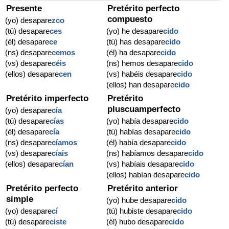
Presente
Pretérito perfecto
compuesto
(yo) desapare
zco
(tú) desapare
ces
(yo) he desapare
cido
(él) desapare
ce
(tú) has desapare
cido
(ns) desapare
cemos
(él) ha desapare
cido
(vs) desapare
céis
(ns) hemos desapare
cido
(ellos) desapare
cen
(vs) habéis desapare
cido
(ellos) han desapare
cido
Pretérito imperfecto
Pretérito
pluscuamperfecto
(yo) desapare
cía
(tú) desapare
cías
(yo) había desapare
cido
(él) desapare
cía
(tú) habías desapare
cido
(ns) desapare
cíamos
(él) había desapare
cido
(vs) desapare
cíais
(ns) habíamos desapare
cido
(ellos) desapare
cían
(vs) habíais desapare
cido
(ellos) habían desapare
cido
Pretérito perfecto
Pretérito anterior
simple
(yo) hube desapare
cido
(yo) desapare
cí
(tú) hubiste desapare
cido
(tú) desapare
ciste
(él) hubo desapare
cido