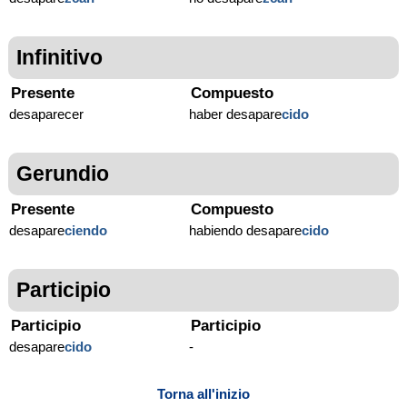
Infinitivo
Presente
Compuesto
desaparecer
haber desapare
cido
Gerundio
Presente
Compuesto
desapare
ciendo
habiendo desapare
cido
Participio
Participio
Participio
desapare
cido
-
Torna all'inizio