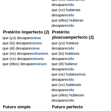
desapare
cido
que (vs) hubierais
desapare
cido
que (ellos) hubieran
desapare
cido
Pretérito Imperfecto (2)
Pretérito
pluscuamperfecto (2)
que (yo) desapare
ciese
que (tú) desapare
cieses
que (yo) hubiese
que (él) desapare
ciese
desapare
cido
que (ns) desapare
ciésemos
que (tú) hubieses
que (vs) desapare
cieseis
desapare
cido
que (ellos) desapare
ciesen
que (él) hubiese
desapare
cido
que (ns) hubiésemos
desapare
cido
que (vs) hubieseis
desapare
cido
que (ellos) hubiesen
desapare
cido
Futuro simple
Futuro perfecto