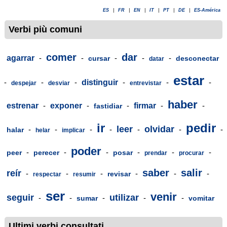
ES
|
FR
|
EN
|
IT
|
PT
|
DE
|
ES-América
Verbi più comuni
comer
dar
agarrar
-
-
-
-
-
cursar
desconectar
datar
estar
-
-
-
distinguir
-
-
-
despejar
desviar
entrevistar
haber
estrenar
-
exponer
-
-
firmar
-
-
fastidiar
ir
pedir
leer
olvidar
-
-
-
-
-
-
-
halar
helar
implicar
poder
-
-
-
-
-
-
peer
perecer
posar
prendar
procurar
saber
salir
reír
-
-
-
-
-
-
revisar
respectar
resumir
ser
venir
seguir
utilizar
-
-
-
-
-
sumar
vomitar
Ultimi verbi consultati