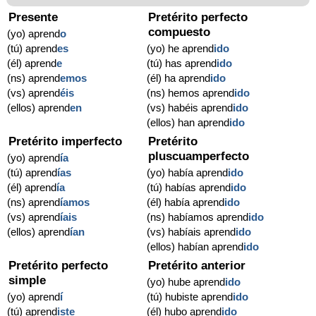
Presente
Pretérito perfecto
compuesto
(yo) aprend
o
(tú) aprend
es
(yo) he aprend
ido
(él) aprend
e
(tú) has aprend
ido
(ns) aprend
emos
(él) ha aprend
ido
(vs) aprend
éis
(ns) hemos aprend
ido
(ellos) aprend
en
(vs) habéis aprend
ido
(ellos) han aprend
ido
Pretérito imperfecto
Pretérito
pluscuamperfecto
(yo) aprend
ía
(tú) aprend
ías
(yo) había aprend
ido
(él) aprend
ía
(tú) habías aprend
ido
(ns) aprend
íamos
(él) había aprend
ido
(vs) aprend
íais
(ns) habíamos aprend
ido
(ellos) aprend
ían
(vs) habíais aprend
ido
(ellos) habían aprend
ido
Pretérito perfecto
Pretérito anterior
simple
(yo) hube aprend
ido
(yo) aprend
í
(tú) hubiste aprend
ido
(tú) aprend
iste
(él) hubo aprend
ido