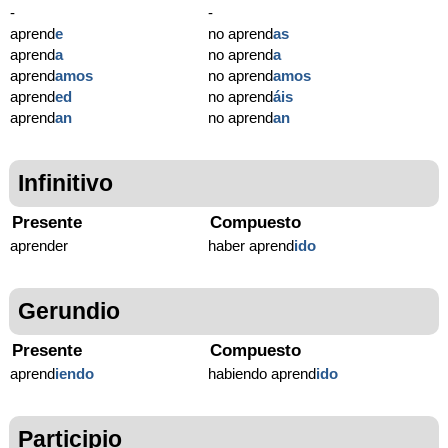
-
-
aprend
e
no aprend
as
aprend
a
no aprend
a
aprend
amos
no aprend
amos
aprend
ed
no aprend
áis
aprend
an
no aprend
an
Infinitivo
Presente
Compuesto
aprender
haber aprend
ido
Gerundio
Presente
Compuesto
aprend
iendo
habiendo aprend
ido
Participio