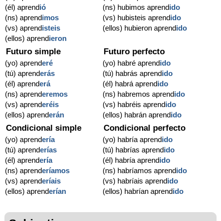
(él) aprend
ió
(ns) hubimos aprend
ido
(ns) aprend
imos
(vs) hubisteis aprend
ido
(vs) aprend
isteis
(ellos) hubieron aprend
ido
(ellos) aprend
ieron
Futuro simple
Futuro perfecto
(yo) aprend
eré
(yo) habré aprend
ido
(tú) aprend
erás
(tú) habrás aprend
ido
(él) aprend
erá
(él) habrá aprend
ido
(ns) aprend
eremos
(ns) habremos aprend
ido
(vs) aprend
eréis
(vs) habréis aprend
ido
(ellos) aprend
erán
(ellos) habrán aprend
ido
Condicional simple
Condicional perfecto
(yo) aprend
ería
(yo) habría aprend
ido
(tú) aprend
erías
(tú) habrías aprend
ido
(él) aprend
ería
(él) habría aprend
ido
(ns) aprend
eríamos
(ns) habríamos aprend
ido
(vs) aprend
eríais
(vs) habríais aprend
ido
(ellos) aprend
erían
(ellos) habrían aprend
ido