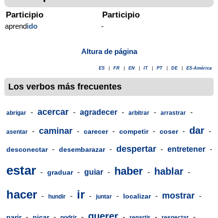
Participio
Participio
aprend
ido
-
Altura de página
ES
|
FR
|
EN
|
IT
|
PT
|
DE
|
ES-América
Los verbos más frecuentes
acercar
-
-
agradecer
-
-
-
abrigar
arbitrar
arrastrar
dar
caminar
-
-
-
-
-
-
carecer
competir
coser
asentar
despertar
-
-
-
entretener
-
desconectar
desembarazar
estar
haber
hablar
-
-
guiar
-
-
-
graduar
hacer
ir
mostrar
-
-
-
-
-
-
localizar
hundir
juntar
querer
-
-
-
-
-
-
parir
picar
podrir
repartir
respectar