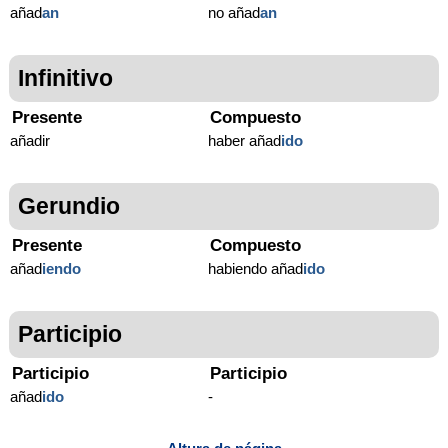
añad
an
no añad
an
Infinitivo
Presente
Compuesto
añadir
haber añad
ido
Gerundio
Presente
Compuesto
añad
iendo
habiendo añad
ido
Participio
Participio
Participio
añad
ido
-