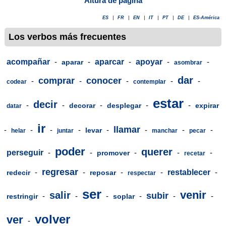
Altura de página
ES
|
FR
|
EN
|
IT
|
PT
|
DE
|
ES-América
Los verbos más frecuentes
acompañar
-
-
aparcar
-
apoyar
-
-
aparar
asombrar
dar
comprar
conocer
-
-
-
-
-
codear
contemplar
estar
decir
-
-
-
-
-
decorar
desplegar
expirar
datar
ir
llamar
-
-
-
-
-
-
-
-
levar
helar
juntar
manchar
pecar
poder
querer
perseguir
-
-
-
-
-
promover
recetar
regresar
-
-
-
-
restablecer
-
redecir
reposar
respectar
ser
venir
salir
subir
-
-
-
-
-
-
restringir
soplar
volver
ver
-