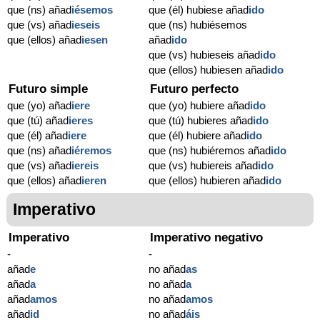
que (ns) añad
iésemos
que (él) hubiese añad
ido
que (vs) añad
ieseis
que (ns) hubiésemos
que (ellos) añad
iesen
añad
ido
que (vs) hubieseis añad
ido
que (ellos) hubiesen añad
ido
Futuro simple
Futuro perfecto
que (yo) añad
iere
que (yo) hubiere añad
ido
que (tú) añad
ieres
que (tú) hubieres añad
ido
que (él) añad
iere
que (él) hubiere añad
ido
que (ns) añad
iéremos
que (ns) hubiéremos añad
ido
que (vs) añad
iereis
que (vs) hubiereis añad
ido
que (ellos) añad
ieren
que (ellos) hubieren añad
ido
Imperativo
Imperativo
Imperativo negativo
-
-
añad
e
no añad
as
añad
a
no añad
a
añad
amos
no añad
amos
añad
id
no añad
áis