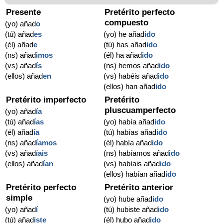
Presente
Pretérito perfecto
compuesto
(yo) añad
o
(tú) añad
es
(yo) he añad
ido
(él) añad
e
(tú) has añad
ido
(ns) añad
imos
(él) ha añad
ido
(vs) añad
ís
(ns) hemos añad
ido
(ellos) añad
en
(vs) habéis añad
ido
(ellos) han añad
ido
Pretérito imperfecto
Pretérito
pluscuamperfecto
(yo) añad
ía
(tú) añad
ías
(yo) había añad
ido
(él) añad
ía
(tú) habías añad
ido
(ns) añad
íamos
(él) había añad
ido
(vs) añad
íais
(ns) habíamos añad
ido
(ellos) añad
ían
(vs) habíais añad
ido
(ellos) habían añad
ido
Pretérito perfecto
Pretérito anterior
simple
(yo) hube añad
ido
(yo) añad
í
(tú) hubiste añad
ido
(tú) añad
iste
(él) hubo añad
ido