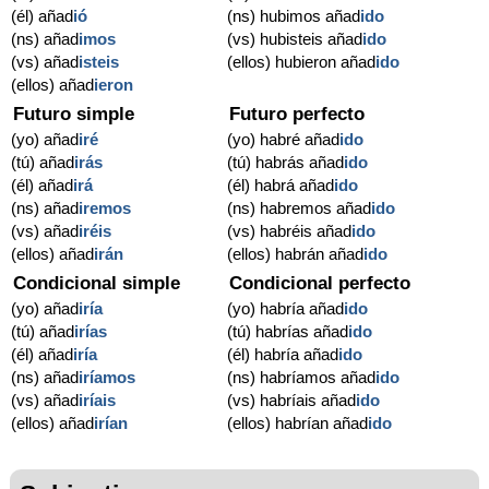
(él) añad
ió
(ns) hubimos añad
ido
(ns) añad
imos
(vs) hubisteis añad
ido
(vs) añad
isteis
(ellos) hubieron añad
ido
(ellos) añad
ieron
Futuro simple
Futuro perfecto
(yo) añad
iré
(yo) habré añad
ido
(tú) añad
irás
(tú) habrás añad
ido
(él) añad
irá
(él) habrá añad
ido
(ns) añad
iremos
(ns) habremos añad
ido
(vs) añad
iréis
(vs) habréis añad
ido
(ellos) añad
irán
(ellos) habrán añad
ido
Condicional simple
Condicional perfecto
(yo) añad
iría
(yo) habría añad
ido
(tú) añad
irías
(tú) habrías añad
ido
(él) añad
iría
(él) habría añad
ido
(ns) añad
iríamos
(ns) habríamos añad
ido
(vs) añad
iríais
(vs) habríais añad
ido
(ellos) añad
irían
(ellos) habrían añad
ido