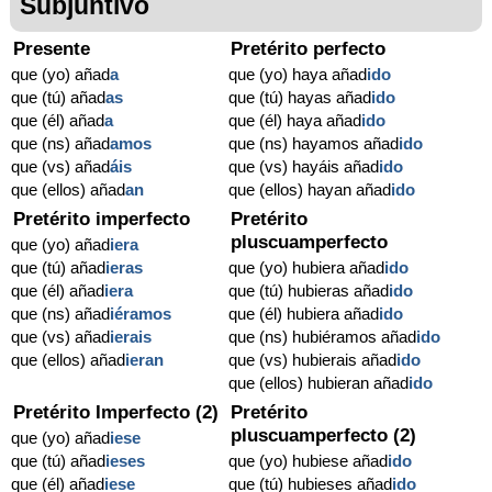
Subjuntivo
Presente
Pretérito perfecto
que (yo) añad
a
que (yo) haya añad
ido
que (tú) añad
as
que (tú) hayas añad
ido
que (él) añad
a
que (él) haya añad
ido
que (ns) añad
amos
que (ns) hayamos añad
ido
que (vs) añad
áis
que (vs) hayáis añad
ido
que (ellos) añad
an
que (ellos) hayan añad
ido
Pretérito imperfecto
Pretérito
pluscuamperfecto
que (yo) añad
iera
que (tú) añad
ieras
que (yo) hubiera añad
ido
que (él) añad
iera
que (tú) hubieras añad
ido
que (ns) añad
iéramos
que (él) hubiera añad
ido
que (vs) añad
ierais
que (ns) hubiéramos añad
ido
que (ellos) añad
ieran
que (vs) hubierais añad
ido
que (ellos) hubieran añad
ido
Pretérito Imperfecto (2)
Pretérito
pluscuamperfecto (2)
que (yo) añad
iese
que (tú) añad
ieses
que (yo) hubiese añad
ido
que (él) añad
iese
que (tú) hubieses añad
ido