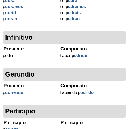
p
udra
no p
udra
p
udramos
no p
udramos
p
udrid
no p
udráis
p
udran
no p
udran
Infinitivo
Presente
Compuesto
podrir
haber p
odrido
Gerundio
Presente
Compuesto
p
udriendo
habiendo p
odrido
Participio
Participio
Participio