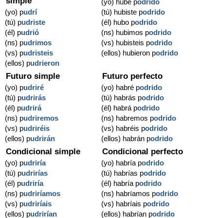
simple
(yo) hube p
odrido
(yo) p
udrí
(tú) hubiste p
odrido
(tú) p
udriste
(él) hubo p
odrido
(él) p
udrió
(ns) hubimos p
odrido
(ns) p
udrimos
(vs) hubisteis p
odrido
(vs) p
udristeis
(ellos) hubieron p
odrido
(ellos) p
udrieron
Futuro simple
Futuro perfecto
(yo) p
udriré
(yo) habré p
odrido
(tú) p
udrirás
(tú) habrás p
odrido
(él) p
udrirá
(él) habrá p
odrido
(ns) p
udriremos
(ns) habremos p
odrido
(vs) p
udriréis
(vs) habréis p
odrido
(ellos) p
udrirán
(ellos) habrán p
odrido
Condicional simple
Condicional perfecto
(yo) p
udriría
(yo) habría p
odrido
(tú) p
udrirías
(tú) habrías p
odrido
(él) p
udriría
(él) habría p
odrido
(ns) p
udriríamos
(ns) habríamos p
odrido
(vs) p
udriríais
(vs) habríais p
odrido
(ellos) p
udrirían
(ellos) habrían p
odrido