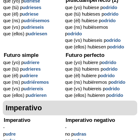
pluscuamperfecto (2)
que (yo) p
udriese
que (tú) p
udrieses
que (yo) hubiese p
odrido
que (él) p
udriese
que (tú) hubieses p
odrido
que (ns) p
udriésemos
que (él) hubiese p
odrido
que (vs) p
udrieseis
que (ns) hubiésemos
que (ellos) p
udriesen
p
odrido
que (vs) hubieseis p
odrido
que (ellos) hubiesen p
odrido
Futuro simple
Futuro perfecto
que (yo) p
udriere
que (yo) hubiere p
odrido
que (tú) p
udrieres
que (tú) hubieres p
odrido
que (él) p
udriere
que (él) hubiere p
odrido
que (ns) p
udriéremos
que (ns) hubiéremos p
odrido
que (vs) p
udriereis
que (vs) hubiereis p
odrido
que (ellos) p
udrieren
que (ellos) hubieren p
odrido
Imperativo
Imperativo
Imperativo negativo
-
-
p
udre
no p
udras