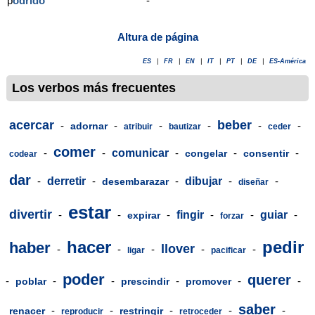
p
odrido
-
Altura de página
ES
|
FR
|
EN
|
IT
|
PT
|
DE
|
ES-América
Los verbos más frecuentes
acercar
beber
-
-
-
-
-
-
adornar
atribuir
bautizar
ceder
comer
-
-
comunicar
-
-
-
congelar
consentir
codear
dar
-
derretir
-
-
dibujar
-
-
desembarazar
diseñar
estar
divertir
-
-
-
fingir
-
-
guiar
-
expirar
forzar
hacer
pedir
haber
llover
-
-
-
-
-
ligar
pacificar
poder
querer
-
-
-
-
-
-
poblar
prescindir
promover
saber
-
-
-
-
-
renacer
restringir
reproducir
retroceder