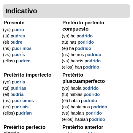
Indicativo
Presente
Pretérito perfecto
compuesto
(yo) p
udro
(tú) p
udres
(yo) he p
odrido
(él) p
udre
(tú) has p
odrido
(ns) p
udrimos
(él) ha p
odrido
(vs) p
udrís
(ns) hemos p
odrido
(ellos) p
udren
(vs) habéis p
odrido
(ellos) han p
odrido
Pretérito imperfecto
Pretérito
pluscuamperfecto
(yo) p
udría
(tú) p
udrías
(yo) había p
odrido
(él) p
udría
(tú) habías p
odrido
(ns) p
udríamos
(él) había p
odrido
(vs) p
udríais
(ns) habíamos p
odrido
(ellos) p
udrían
(vs) habíais p
odrido
(ellos) habían p
odrido
Pretérito perfecto
Pretérito anterior