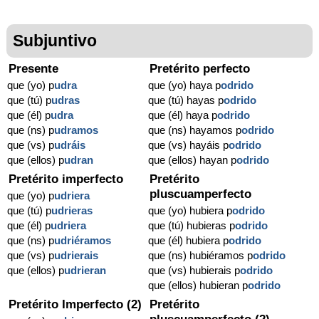
Subjuntivo
Presente
Pretérito perfecto
que (yo) p
udra
que (yo) haya p
odrido
que (tú) p
udras
que (tú) hayas p
odrido
que (él) p
udra
que (él) haya p
odrido
que (ns) p
udramos
que (ns) hayamos p
odrido
que (vs) p
udráis
que (vs) hayáis p
odrido
que (ellos) p
udran
que (ellos) hayan p
odrido
Pretérito imperfecto
Pretérito
pluscuamperfecto
que (yo) p
udriera
que (tú) p
udrieras
que (yo) hubiera p
odrido
que (él) p
udriera
que (tú) hubieras p
odrido
que (ns) p
udriéramos
que (él) hubiera p
odrido
que (vs) p
udrierais
que (ns) hubiéramos p
odrido
que (ellos) p
udrieran
que (vs) hubierais p
odrido
que (ellos) hubieran p
odrido
Pretérito Imperfecto (2)
Pretérito