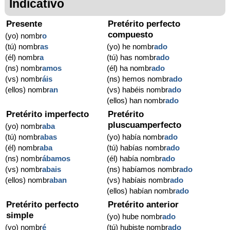
Indicativo
Presente
Pretérito perfecto
compuesto
(yo) nombr
o
(tú) nombr
as
(yo) he nombr
ado
(él) nombr
a
(tú) has nombr
ado
(ns) nombr
amos
(él) ha nombr
ado
(vs) nombr
áis
(ns) hemos nombr
ado
(ellos) nombr
an
(vs) habéis nombr
ado
(ellos) han nombr
ado
Pretérito imperfecto
Pretérito
pluscuamperfecto
(yo) nombr
aba
(tú) nombr
abas
(yo) había nombr
ado
(él) nombr
aba
(tú) habías nombr
ado
(ns) nombr
ábamos
(él) había nombr
ado
(vs) nombr
abais
(ns) habíamos nombr
ado
(ellos) nombr
aban
(vs) habíais nombr
ado
(ellos) habían nombr
ado
Pretérito perfecto
Pretérito anterior
simple
(yo) hube nombr
ado
(yo) nombr
é
(tú) hubiste nombr
ado