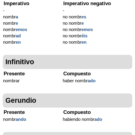
Imperativo
Imperativo negativo
-
-
nombr
a
no nombr
es
nombr
e
no nombr
e
nombr
emos
no nombr
emos
nombr
ad
no nombr
éis
nombr
en
no nombr
en
Infinitivo
Presente
Compuesto
nombrar
haber nombr
ado
Gerundio
Presente
Compuesto
nombr
ando
habiendo nombr
ado