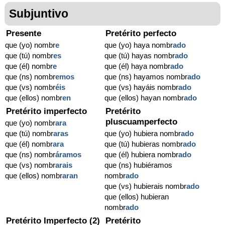
Subjuntivo
Presente
Pretérito perfecto
que (yo) nombr
e
que (yo) haya nombr
ado
que (tú) nombr
es
que (tú) hayas nombr
ado
que (él) nombr
e
que (él) haya nombr
ado
que (ns) nombr
emos
que (ns) hayamos nombr
ado
que (vs) nombr
éis
que (vs) hayáis nombr
ado
que (ellos) nombr
en
que (ellos) hayan nombr
ado
Pretérito imperfecto
Pretérito
pluscuamperfecto
que (yo) nombr
ara
que (tú) nombr
aras
que (yo) hubiera nombr
ado
que (él) nombr
ara
que (tú) hubieras nombr
ado
que (ns) nombr
áramos
que (él) hubiera nombr
ado
que (vs) nombr
arais
que (ns) hubiéramos
que (ellos) nombr
aran
nombr
ado
que (vs) hubierais nombr
ado
que (ellos) hubieran
nombr
ado
Pretérito Imperfecto (2)
Pretérito