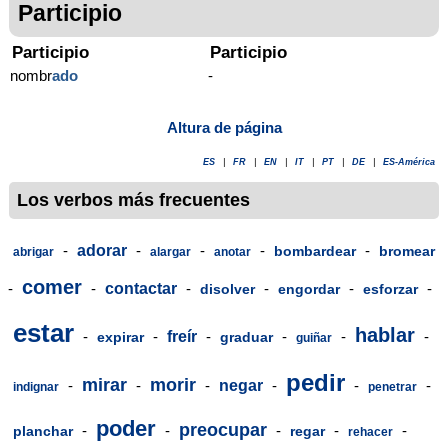
Participio
Participio
Participio
nombr
ado
-
Altura de página
ES
|
FR
|
EN
|
IT
|
PT
|
DE
|
ES-América
Los verbos más frecuentes
-
adorar
-
-
-
-
bombardear
bromear
abrigar
alargar
anotar
comer
-
-
contactar
-
-
-
-
disolver
engordar
esforzar
estar
hablar
-
-
freír
-
-
-
-
expirar
graduar
guiñar
pedir
mirar
morir
-
-
-
negar
-
-
-
indignar
penetrar
poder
preocupar
-
-
-
-
-
planchar
regar
rehacer