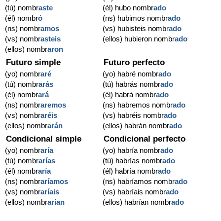
(tú) nombr
aste
(él) hubo nombr
ado
(él) nombr
ó
(ns) hubimos nombr
ado
(ns) nombr
amos
(vs) hubisteis nombr
ado
(vs) nombr
asteis
(ellos) hubieron nombr
ado
(ellos) nombr
aron
Futuro simple
Futuro perfecto
(yo) nombr
aré
(yo) habré nombr
ado
(tú) nombr
arás
(tú) habrás nombr
ado
(él) nombr
ará
(él) habrá nombr
ado
(ns) nombr
aremos
(ns) habremos nombr
ado
(vs) nombr
aréis
(vs) habréis nombr
ado
(ellos) nombr
arán
(ellos) habrán nombr
ado
Condicional simple
Condicional perfecto
(yo) nombr
aría
(yo) habría nombr
ado
(tú) nombr
arías
(tú) habrías nombr
ado
(él) nombr
aría
(él) habría nombr
ado
(ns) nombr
aríamos
(ns) habríamos nombr
ado
(vs) nombr
aríais
(vs) habríais nombr
ado
(ellos) nombr
arían
(ellos) habrían nombr
ado