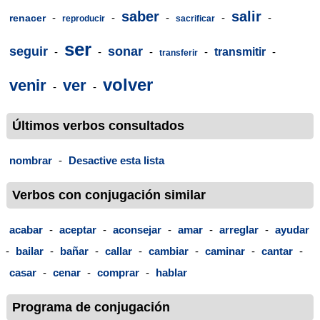
saber
salir
-
-
-
-
-
renacer
reproducir
sacrificar
ser
seguir
sonar
-
-
-
-
transmitir
-
transferir
volver
venir
ver
-
-
Últimos verbos consultados
nombrar
-
Desactive esta lista
Verbos con conjugación similar
acabar
-
aceptar
-
aconsejar
-
amar
-
arreglar
-
ayudar
-
bailar
-
bañar
-
callar
-
cambiar
-
caminar
-
cantar
-
casar
-
cenar
-
comprar
-
hablar
Programa de conjugación