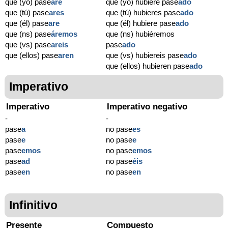
que (yo) pase
are
que (yo) hubiere pase
ado
que (tú) pase
ares
que (tú) hubieres pase
ado
que (él) pase
are
que (él) hubiere pase
ado
que (ns) pase
áremos
que (ns) hubiéremos
que (vs) pase
areis
pase
ado
que (ellos) pase
aren
que (vs) hubiereis pase
ado
que (ellos) hubieren pase
ado
Imperativo
Imperativo
Imperativo negativo
-
-
pase
a
no pase
es
pase
e
no pase
e
pase
emos
no pase
emos
pase
ad
no pase
éis
pase
en
no pase
en
Infinitivo
Presente
Compuesto