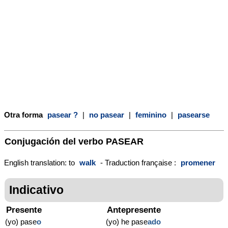
Otra forma
pasear ?
|
no pasear
|
feminino
|
pasearse
Conjugación del verbo
PASEAR
English translation: to
walk
- Traduction française :
promener
Indicativo
Presente
Antepresente
(yo) pase
o
(yo) he pase
ado