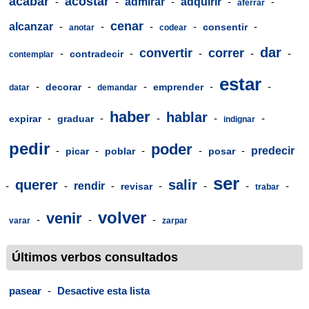
acabar
acostar
-
-
admirar
-
adquirir
-
-
aferrar
cenar
alcanzar
-
-
-
-
-
consentir
anotar
codear
dar
convertir
correr
-
-
-
-
-
contradecir
contemplar
estar
-
-
-
-
-
decorar
emprender
datar
demandar
haber
hablar
-
-
-
-
-
expirar
graduar
indignar
pedir
poder
-
-
-
-
-
predecir
picar
poblar
posar
ser
querer
salir
-
-
rendir
-
-
-
-
-
revisar
trabar
volver
venir
-
-
-
varar
zarpar
Últimos verbos consultados
pasear
-
Desactive esta lista