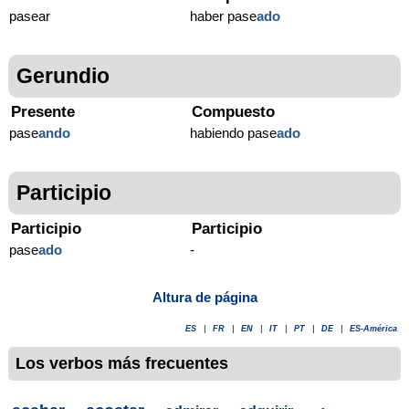
pasear
haber pase
ado
Gerundio
Presente
Compuesto
pase
ando
habiendo pase
ado
Participio
Participio
Participio
pase
ado
-
Altura de página
ES
|
FR
|
EN
|
IT
|
PT
|
DE
|
ES-América
Los verbos más frecuentes