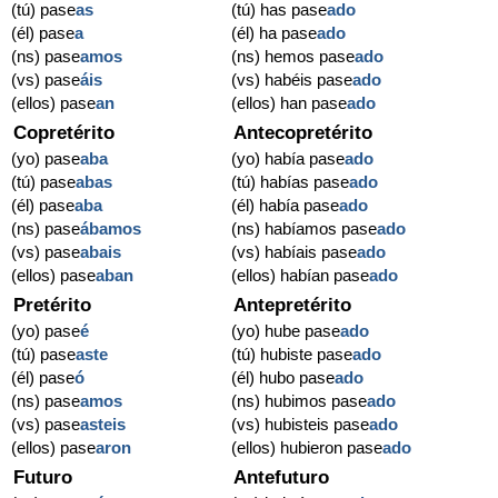
(tú) pase
as
(tú) has pase
ado
(él) pase
a
(él) ha pase
ado
(ns) pase
amos
(ns) hemos pase
ado
(vs) pase
áis
(vs) habéis pase
ado
(ellos) pase
an
(ellos) han pase
ado
Copretérito
Antecopretérito
(yo) pase
aba
(yo) había pase
ado
(tú) pase
abas
(tú) habías pase
ado
(él) pase
aba
(él) había pase
ado
(ns) pase
ábamos
(ns) habíamos pase
ado
(vs) pase
abais
(vs) habíais pase
ado
(ellos) pase
aban
(ellos) habían pase
ado
Pretérito
Antepretérito
(yo) pase
é
(yo) hube pase
ado
(tú) pase
aste
(tú) hubiste pase
ado
(él) pase
ó
(él) hubo pase
ado
(ns) pase
amos
(ns) hubimos pase
ado
(vs) pase
asteis
(vs) hubisteis pase
ado
(ellos) pase
aron
(ellos) hubieron pase
ado
Futuro
Antefuturo