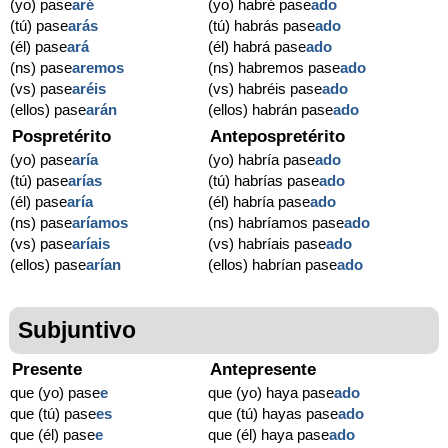
(yo) pase
aré
(yo) habré pase
ado
(tú) pase
arás
(tú) habrás pase
ado
(él) pase
ará
(él) habrá pase
ado
(ns) pase
aremos
(ns) habremos pase
ado
(vs) pase
aréis
(vs) habréis pase
ado
(ellos) pase
arán
(ellos) habrán pase
ado
Pospretérito
Antepospretérito
(yo) pase
aría
(yo) habría pase
ado
(tú) pase
arías
(tú) habrías pase
ado
(él) pase
aría
(él) habría pase
ado
(ns) pase
aríamos
(ns) habríamos pase
ado
(vs) pase
aríais
(vs) habríais pase
ado
(ellos) pase
arían
(ellos) habrían pase
ado
Subjuntivo
Presente
Antepresente
que (yo) pase
e
que (yo) haya pase
ado
que (tú) pase
es
que (tú) hayas pase
ado
que (él) pase
e
que (él) haya pase
ado