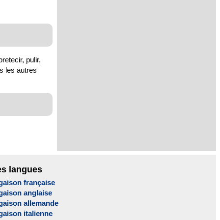
retecir, pulir,
us les autres
es langues
gaison française
gaison anglaise
gaison allemande
aison italienne