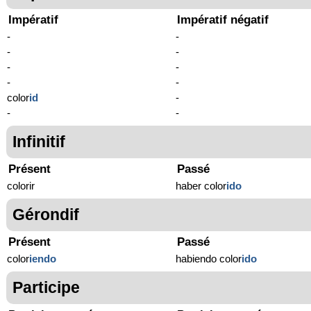
Impératif
Impératif négatif
-
-
-
-
-
-
-
-
color
id
-
-
-
Infinitif
Présent
Passé
colorir
haber color
ido
Gérondif
Présent
Passé
color
iendo
habiendo color
ido
Participe