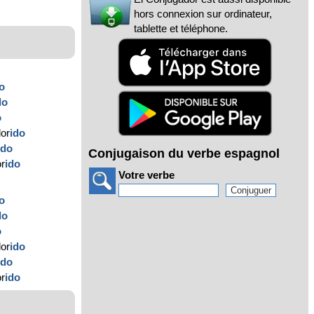
hors connexion sur ordinateur,
tablette et téléphone.
o
do
o
lor
ido
ido
Conjugaison du verbe espagnol
or
ido
Votre verbe
o
do
o
lor
ido
ido
or
ido