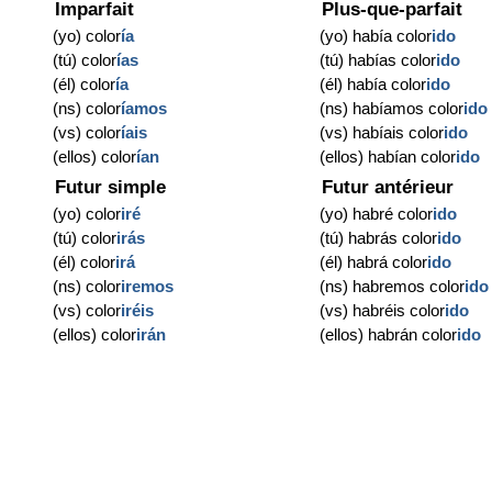
Imparfait
Plus-que-parfait
(yo) color
ía
(yo) había color
ido
(tú) color
ías
(tú) habías color
ido
(él) color
ía
(él) había color
ido
(ns) color
íamos
(ns) habíamos color
ido
(vs) color
íais
(vs) habíais color
ido
(ellos) color
ían
(ellos) habían color
ido
Futur simple
Futur antérieur
(yo) color
iré
(yo) habré color
ido
(tú) color
irás
(tú) habrás color
ido
(él) color
irá
(él) habrá color
ido
(ns) color
iremos
(ns) habremos color
ido
(vs) color
iréis
(vs) habréis color
ido
(ellos) color
irán
(ellos) habrán color
ido