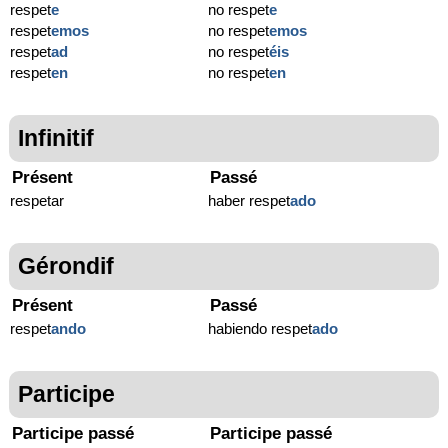
respet
e
no respet
e
respet
emos
no respet
emos
respet
ad
no respet
éis
respet
en
no respet
en
Infinitif
Présent
Passé
respetar
haber respet
ado
Gérondif
Présent
Passé
respet
ando
habiendo respet
ado
Participe
Participe passé
Participe passé