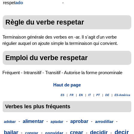
respet
ado
-
Règle du verbe respetar
Terminaison générale des verbes en -ar. Il s'agit d'un verbe
régulier auquel on ajoute simple la terminaison qui convient.
Emploi du verbe respetar
Fréquent - Intransitif - Transitif - Autorise la forme pronominale
Haut de page
ES
|
FR
|
EN
|
IT
|
PT
|
DE
|
ES-América
Verbes les plus fréquents
-
alimentar
-
-
aprobar
-
-
arrodillar
adobar
apiadar
decir
bailar
crear
decidir
-
-
-
-
-
convidar
constar