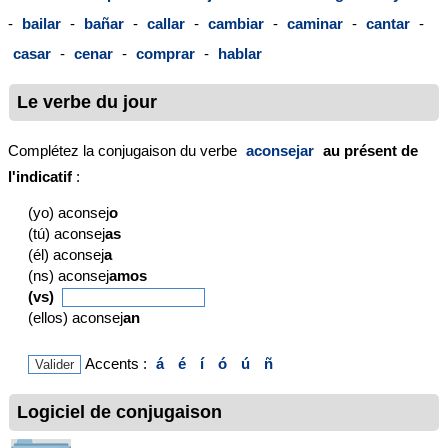
-
bailar
-
bañar
-
callar
-
cambiar
-
caminar
-
cantar
-
casar
-
cenar
-
comprar
-
hablar
Le verbe du jour
Complétez la conjugaison du verbe
aconsejar
au présent de
l'indicatif
:
(yo) aconsej
o
(tú) aconsej
as
(él) aconsej
a
(ns) aconsej
amos
(vs)
(ellos) aconsej
an
Accents :
á
é
í
ó
ú
ñ
Logiciel de conjugaison