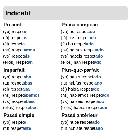
Indicatif
Présent
Passé composé
(yo) respet
o
(yo) he respet
ado
(tú) respet
as
(tú) has respet
ado
(él) respet
a
(él) ha respet
ado
(ns) respet
amos
(ns) hemos respet
ado
(vs) respet
áis
(vs) habéis respet
ado
(ellos) respet
an
(ellos) han respet
ado
Imparfait
Plus-que-parfait
(yo) respet
aba
(yo) había respet
ado
(tú) respet
abas
(tú) habías respet
ado
(él) respet
aba
(él) había respet
ado
(ns) respet
ábamos
(ns) habíamos respet
ado
(vs) respet
abais
(vs) habíais respet
ado
(ellos) respet
aban
(ellos) habían respet
ado
Passé simple
Passé antérieur
(yo) respet
é
(yo) hube respet
ado
(tú) respet
aste
(tú) hubiste respet
ado