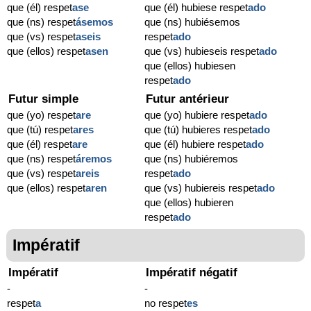
que (él) respet
ase
que (él) hubiese respet
ado
que (ns) respet
ásemos
que (ns) hubiésemos
que (vs) respet
aseis
respet
ado
que (ellos) respet
asen
que (vs) hubieseis respet
ado
que (ellos) hubiesen
respet
ado
Futur simple
Futur antérieur
que (yo) respet
are
que (yo) hubiere respet
ado
que (tú) respet
ares
que (tú) hubieres respet
ado
que (él) respet
are
que (él) hubiere respet
ado
que (ns) respet
áremos
que (ns) hubiéremos
que (vs) respet
areis
respet
ado
que (ellos) respet
aren
que (vs) hubiereis respet
ado
que (ellos) hubieren
respet
ado
Impératif
Impératif
Impératif négatif
-
-
respet
a
no respet
es