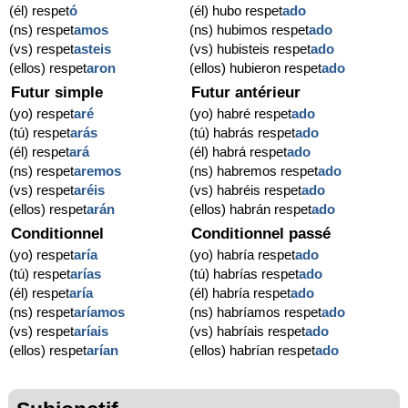
(él) respet
ó
(él) hubo respet
ado
(ns) respet
amos
(ns) hubimos respet
ado
(vs) respet
asteis
(vs) hubisteis respet
ado
(ellos) respet
aron
(ellos) hubieron respet
ado
Futur simple
Futur antérieur
(yo) respet
aré
(yo) habré respet
ado
(tú) respet
arás
(tú) habrás respet
ado
(él) respet
ará
(él) habrá respet
ado
(ns) respet
aremos
(ns) habremos respet
ado
(vs) respet
aréis
(vs) habréis respet
ado
(ellos) respet
arán
(ellos) habrán respet
ado
Conditionnel
Conditionnel passé
(yo) respet
aría
(yo) habría respet
ado
(tú) respet
arías
(tú) habrías respet
ado
(él) respet
aría
(él) habría respet
ado
(ns) respet
aríamos
(ns) habríamos respet
ado
(vs) respet
aríais
(vs) habríais respet
ado
(ellos) respet
arían
(ellos) habrían respet
ado