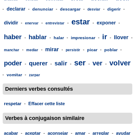
-
declarar
-
-
-
-
-
denunciar
descargar
digerir
desviar
estar
dividir
-
-
-
-
exponer
-
enervar
entrevistar
ir
haber
hablar
llover
-
-
-
-
-
-
halar
impresionar
mirar
-
-
-
-
-
-
picar
poblar
manchar
mediar
persistir
ser
volver
poder
ver
querer
salir
-
-
-
-
-
-
-
vomitar
zarpar
Derniers verbes consultés
respetar
-
Effacer cette liste
Verbes à conjugaison similaire
acabar
-
aceptar
-
aconsejar
-
amar
-
arreglar
-
ayudar