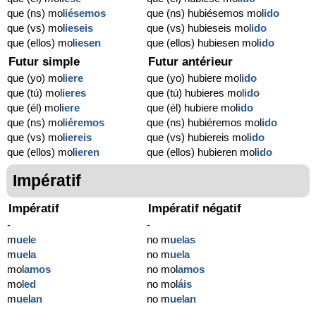
que (ns) mol
iésemos
que (ns) hubiésemos mol
ido
que (vs) mol
ieseis
que (vs) hubieseis mol
ido
que (ellos) mol
iesen
que (ellos) hubiesen mol
ido
Futur simple
Futur antérieur
que (yo) mol
iere
que (yo) hubiere mol
ido
que (tú) mol
ieres
que (tú) hubieres mol
ido
que (él) mol
iere
que (él) hubiere mol
ido
que (ns) mol
iéremos
que (ns) hubiéremos mol
ido
que (vs) mol
iereis
que (vs) hubiereis mol
ido
que (ellos) mol
ieren
que (ellos) hubieren mol
ido
Impératif
Impératif
Impératif négatif
-
-
m
ue
l
e
no m
ue
l
as
m
ue
l
a
no m
ue
l
a
mol
amos
no mol
amos
mol
ed
no mol
áis
m
ue
l
an
no m
ue
l
an