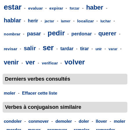
estar
haber
-
-
-
-
-
evaluar
expirar
forzar
hablar
-
herir
-
-
-
-
-
localizar
jactar
lamer
luchar
pedir
querer
pasar
-
-
-
perdonar
-
-
nombrar
ser
salir
-
-
-
tardar
-
tirar
-
-
-
revisar
unir
varar
volver
venir
ver
-
-
-
verificar
Derniers verbes consultés
moler
-
Effacer cette liste
Verbes à conjugaison similaire
condoler
-
conmover
-
demoler
-
doler
-
llover
-
moler
-
morder
-
mover
-
promover
-
remoler
-
remorder
-