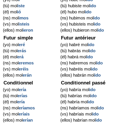
(tú) mol
iste
(tú) hubiste mol
ido
(él) mol
ió
(él) hubo mol
ido
(ns) mol
imos
(ns) hubimos mol
ido
(vs) mol
isteis
(vs) hubisteis mol
ido
(ellos) mol
ieron
(ellos) hubieron mol
ido
Futur simple
Futur antérieur
(yo) mol
eré
(yo) habré mol
ido
(tú) mol
erás
(tú) habrás mol
ido
(él) mol
erá
(él) habrá mol
ido
(ns) mol
eremos
(ns) habremos mol
ido
(vs) mol
eréis
(vs) habréis mol
ido
(ellos) mol
erán
(ellos) habrán mol
ido
Conditionnel
Conditionnel passé
(yo) mol
ería
(yo) habría mol
ido
(tú) mol
erías
(tú) habrías mol
ido
(él) mol
ería
(él) habría mol
ido
(ns) mol
eríamos
(ns) habríamos mol
ido
(vs) mol
eríais
(vs) habríais mol
ido
(ellos) mol
erían
(ellos) habrían mol
ido