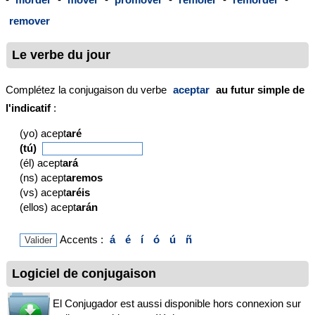
remover
Le verbe du jour
Complétez la conjugaison du verbe
aceptar
au futur simple de
l'indicatif
:
(yo) acept
aré
(tú)
(él) acept
ará
(ns) acept
aremos
(vs) acept
aréis
(ellos) acept
arán
Accents :
á
é
í
ó
ú
ñ
Logiciel de conjugaison
El Conjugador est aussi disponible hors connexion sur