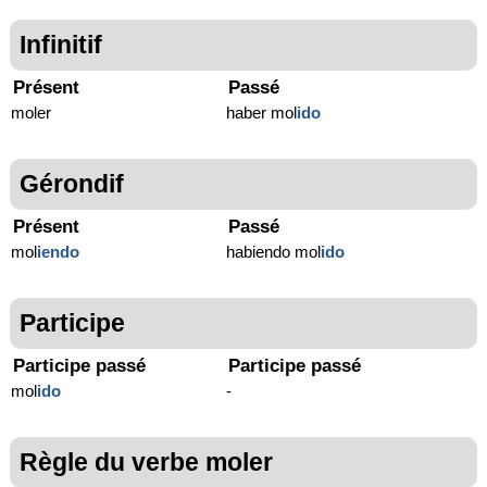
Infinitif
Présent
Passé
moler
haber mol
ido
Gérondif
Présent
Passé
mol
iendo
habiendo mol
ido
Participe
Participe passé
Participe passé
mol
ido
-
Règle du verbe moler