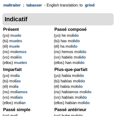
maltraiter
;
tabasser
- English translation: to
grind
Indicatif
Présent
Passé composé
(yo) m
ue
l
o
(yo) he mol
ido
(tú) m
ue
l
es
(tú) has mol
ido
(él) m
ue
l
e
(él) ha mol
ido
(ns) mol
emos
(ns) hemos mol
ido
(vs) mol
éis
(vs) habéis mol
ido
(ellos) m
ue
l
en
(ellos) han mol
ido
Imparfait
Plus-que-parfait
(yo) mol
ía
(yo) había mol
ido
(tú) mol
ías
(tú) habías mol
ido
(él) mol
ía
(él) había mol
ido
(ns) mol
íamos
(ns) habíamos mol
ido
(vs) mol
íais
(vs) habíais mol
ido
(ellos) mol
ían
(ellos) habían mol
ido
Passé simple
Passé antérieur
(yo) mol
í
(yo) hube mol
ido