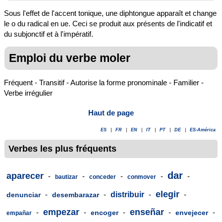
Sous l'effet de l'accent tonique, une diphtongue apparaît et change
le o du radical en ue. Ceci se produit aux présents de l'indicatif et
du subjonctif et à l'impératif.
Emploi du verbe moler
Fréquent - Transitif - Autorise la forme pronominale - Familier -
Verbe irrégulier
Haut de page
ES
|
FR
|
EN
|
IT
|
PT
|
DE
|
ES-América
Verbes les plus fréquents
dar
aparecer
-
-
-
-
-
bautizar
conceder
conmover
elegir
-
-
distribuir
-
-
denunciar
desembarazar
empezar
enseñar
-
-
-
-
-
encoger
envejecer
empañar