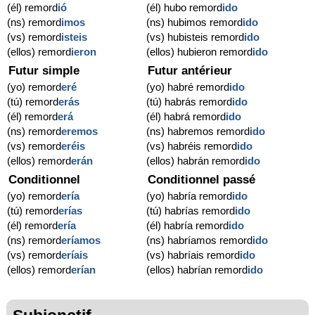
(él) remord
ió
(él) hubo remord
ido
(ns) remord
imos
(ns) hubimos remord
ido
(vs) remord
isteis
(vs) hubisteis remord
ido
(ellos) remord
ieron
(ellos) hubieron remord
ido
Futur simple
Futur antérieur
(yo) remord
eré
(yo) habré remord
ido
(tú) remord
erás
(tú) habrás remord
ido
(él) remord
erá
(él) habrá remord
ido
(ns) remord
eremos
(ns) habremos remord
ido
(vs) remord
eréis
(vs) habréis remord
ido
(ellos) remord
erán
(ellos) habrán remord
ido
Conditionnel
Conditionnel passé
(yo) remord
ería
(yo) habría remord
ido
(tú) remord
erías
(tú) habrías remord
ido
(él) remord
ería
(él) habría remord
ido
(ns) remord
eríamos
(ns) habríamos remord
ido
(vs) remord
eríais
(vs) habríais remord
ido
(ellos) remord
erían
(ellos) habrían remord
ido