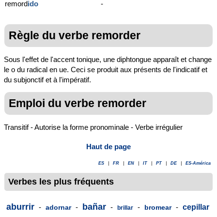
remord
ido
-
Règle du verbe remorder
Sous l'effet de l'accent tonique, une diphtongue apparaît et change
le o du radical en ue. Ceci se produit aux présents de l'indicatif et
du subjonctif et à l'impératif.
Emploi du verbe remorder
Transitif - Autorise la forme pronominale - Verbe irrégulier
Haut de page
ES
|
FR
|
EN
|
IT
|
PT
|
DE
|
ES-América
Verbes les plus fréquents
aburrir
bañar
-
-
-
-
-
cepillar
adornar
bromear
brillar