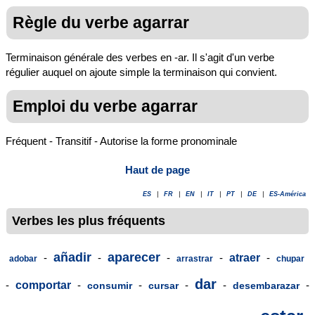
Règle du verbe agarrar
Terminaison générale des verbes en -ar. Il s'agit d'un verbe
régulier auquel on ajoute simple la terminaison qui convient.
Emploi du verbe agarrar
Fréquent - Transitif - Autorise la forme pronominale
Haut de page
ES
|
FR
|
EN
|
IT
|
PT
|
DE
|
ES-América
Verbes les plus fréquents
añadir
aparecer
-
-
-
-
atraer
-
adobar
arrastrar
chupar
dar
-
comportar
-
-
-
-
-
consumir
cursar
desembarazar