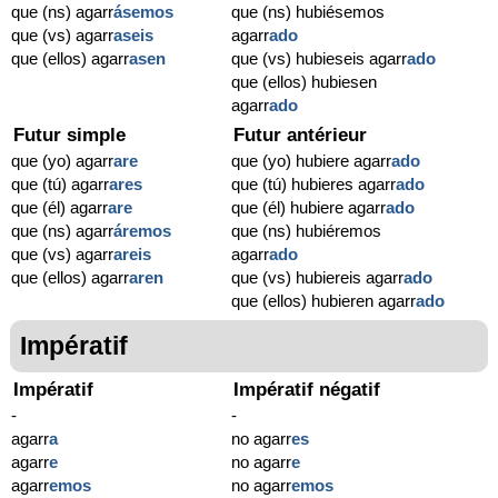
que (ns) agarr
ásemos
que (ns) hubiésemos
que (vs) agarr
aseis
agarr
ado
que (ellos) agarr
asen
que (vs) hubieseis agarr
ado
que (ellos) hubiesen
agarr
ado
Futur simple
Futur antérieur
que (yo) agarr
are
que (yo) hubiere agarr
ado
que (tú) agarr
ares
que (tú) hubieres agarr
ado
que (él) agarr
are
que (él) hubiere agarr
ado
que (ns) agarr
áremos
que (ns) hubiéremos
que (vs) agarr
areis
agarr
ado
que (ellos) agarr
aren
que (vs) hubiereis agarr
ado
que (ellos) hubieren agarr
ado
Impératif
Impératif
Impératif négatif
-
-
agarr
a
no agarr
es
agarr
e
no agarr
e
agarr
emos
no agarr
emos