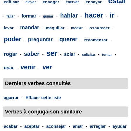
estar
-
-
-
-
-
edificar
encoger
ensayar
elevar
enervar
hacer
ir
hablar
-
-
formar
-
-
-
-
-
fallar
guiñar
mandar
-
-
-
-
-
levar
maquillar
oscurecer
mediar
poder
querer
preguntar
-
-
-
-
recomenzar
ser
saber
rogar
-
-
-
solar
-
-
-
solicitar
tentar
venir
ver
usar
-
-
Derniers verbes consultés
agarrar
-
Effacer cette liste
Verbes à conjugaison similaire
acabar
-
aceptar
-
aconsejar
-
amar
-
arreglar
-
ayudar