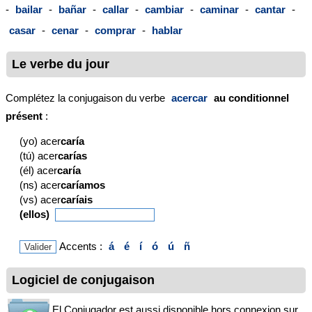
-
bailar
-
bañar
-
callar
-
cambiar
-
caminar
-
cantar
-
casar
-
cenar
-
comprar
-
hablar
Le verbe du jour
Complétez la conjugaison du verbe
acercar
au conditionnel
présent
:
(yo) acer
caría
(tú) acer
carías
(él) acer
caría
(ns) acer
caríamos
(vs) acer
caríais
(ellos)
Accents :
á
é
í
ó
ú
ñ
Logiciel de conjugaison
El Conjugador est aussi disponible hors connexion sur