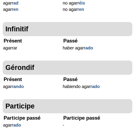
agarr
ad
no agarr
éis
agarr
en
no agarr
en
Infinitif
Présent
Passé
agarrar
haber agarr
ado
Gérondif
Présent
Passé
agarr
ando
habiendo agarr
ado
Participe
Participe passé
Participe passé
agarr
ado
-