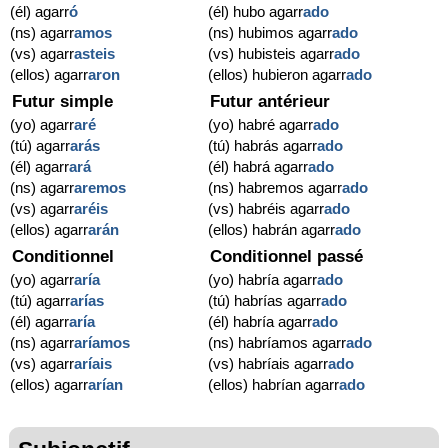
(él) agarr
ó
(él) hubo agarr
ado
(ns) agarr
amos
(ns) hubimos agarr
ado
(vs) agarr
asteis
(vs) hubisteis agarr
ado
(ellos) agarr
aron
(ellos) hubieron agarr
ado
Futur simple
Futur antérieur
(yo) agarr
aré
(yo) habré agarr
ado
(tú) agarr
arás
(tú) habrás agarr
ado
(él) agarr
ará
(él) habrá agarr
ado
(ns) agarr
aremos
(ns) habremos agarr
ado
(vs) agarr
aréis
(vs) habréis agarr
ado
(ellos) agarr
arán
(ellos) habrán agarr
ado
Conditionnel
Conditionnel passé
(yo) agarr
aría
(yo) habría agarr
ado
(tú) agarr
arías
(tú) habrías agarr
ado
(él) agarr
aría
(él) habría agarr
ado
(ns) agarr
aríamos
(ns) habríamos agarr
ado
(vs) agarr
aríais
(vs) habríais agarr
ado
(ellos) agarr
arían
(ellos) habrían agarr
ado