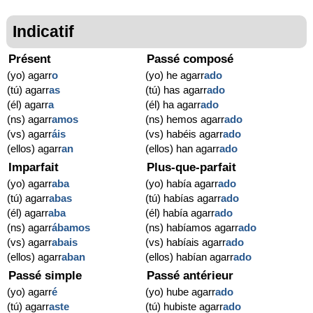
Indicatif
Présent
Passé composé
(yo) agarr
o
(yo) he agarr
ado
(tú) agarr
as
(tú) has agarr
ado
(él) agarr
a
(él) ha agarr
ado
(ns) agarr
amos
(ns) hemos agarr
ado
(vs) agarr
áis
(vs) habéis agarr
ado
(ellos) agarr
an
(ellos) han agarr
ado
Imparfait
Plus-que-parfait
(yo) agarr
aba
(yo) había agarr
ado
(tú) agarr
abas
(tú) habías agarr
ado
(él) agarr
aba
(él) había agarr
ado
(ns) agarr
ábamos
(ns) habíamos agarr
ado
(vs) agarr
abais
(vs) habíais agarr
ado
(ellos) agarr
aban
(ellos) habían agarr
ado
Passé simple
Passé antérieur
(yo) agarr
é
(yo) hube agarr
ado
(tú) agarr
aste
(tú) hubiste agarr
ado