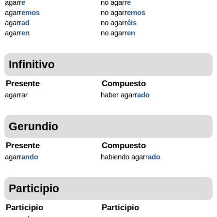
agarr
e
no agarr
e
agarr
emos
no agarr
emos
agarr
ad
no agarr
éis
agarr
en
no agarr
en
Infinitivo
Presente
Compuesto
agarrar
haber agarr
ado
Gerundio
Presente
Compuesto
agarr
ando
habiendo agarr
ado
Participio
Participio
Participio