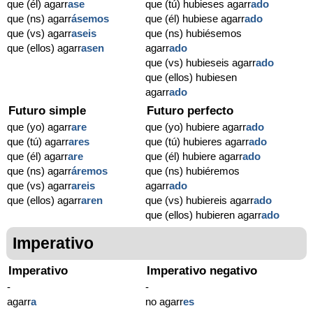
que (él) agarr
ase
que (tú) hubieses agarr
ado
que (ns) agarr
ásemos
que (él) hubiese agarr
ado
que (vs) agarr
aseis
que (ns) hubiésemos
que (ellos) agarr
asen
agarr
ado
que (vs) hubieseis agarr
ado
que (ellos) hubiesen
agarr
ado
Futuro simple
Futuro perfecto
que (yo) agarr
are
que (yo) hubiere agarr
ado
que (tú) agarr
ares
que (tú) hubieres agarr
ado
que (él) agarr
are
que (él) hubiere agarr
ado
que (ns) agarr
áremos
que (ns) hubiéremos
que (vs) agarr
areis
agarr
ado
que (ellos) agarr
aren
que (vs) hubiereis agarr
ado
que (ellos) hubieren agarr
ado
Imperativo
Imperativo
Imperativo negativo
-
-
agarr
a
no agarr
es