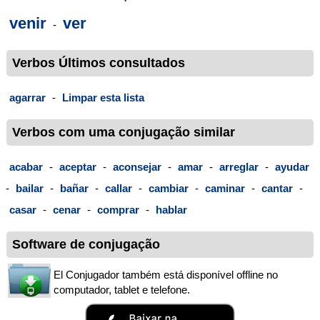
venir
ver
-
Verbos Últimos consultados
agarrar
-
Limpar esta lista
Verbos com uma conjugação similar
acabar
-
aceptar
-
aconsejar
-
amar
-
arreglar
-
ayudar
-
bailar
-
bañar
-
callar
-
cambiar
-
caminar
-
cantar
-
casar
-
cenar
-
comprar
-
hablar
Software de conjugação
El Conjugador também está disponível offline no
computador, tablet e telefone.