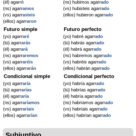
(él) agarr
ó
(ns) hubimos agarr
ado
(ns) agarr
amos
(vs) hubisteis agarr
ado
(vs) agarr
asteis
(ellos) hubieron agarr
ado
(ellos) agarr
aron
Futuro simple
Futuro perfecto
(yo) agarr
aré
(yo) habré agarr
ado
(tú) agarr
arás
(tú) habrás agarr
ado
(él) agarr
ará
(él) habrá agarr
ado
(ns) agarr
aremos
(ns) habremos agarr
ado
(vs) agarr
aréis
(vs) habréis agarr
ado
(ellos) agarr
arán
(ellos) habrán agarr
ado
Condicional simple
Condicional perfecto
(yo) agarr
aría
(yo) habría agarr
ado
(tú) agarr
arías
(tú) habrías agarr
ado
(él) agarr
aría
(él) habría agarr
ado
(ns) agarr
aríamos
(ns) habríamos agarr
ado
(vs) agarr
aríais
(vs) habríais agarr
ado
(ellos) agarr
arían
(ellos) habrían agarr
ado
Subjuntivo