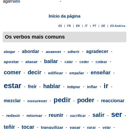
agarr
ado
-
Início da página
ES
|
FR
|
EN
|
IT
|
PT
|
DE
|
ES-América
Os verbos mais comuns
-
abordar
-
-
-
agradecer
-
acaecer
abogar
adherir
bailar
-
-
-
-
-
-
apostar
atacar
calar
ceder
codear
comer
decir
enseñar
-
-
-
-
-
edificar
empañar
estar
ir
hablar
-
freír
-
-
-
-
-
inflar
indignar
pedir
poder
mezclar
-
-
-
-
reaccionar
oscurecer
ser
salir
reunir
-
-
-
-
-
-
-
redecir
retornar
sacrificar
teñir
tocar
-
-
-
-
-
-
tranquilizar
vacar
varar
velar