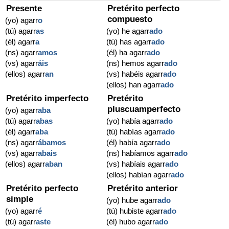
Presente
Pretérito perfecto
compuesto
(yo) agarr
o
(tú) agarr
as
(yo) he agarr
ado
(él) agarr
a
(tú) has agarr
ado
(ns) agarr
amos
(él) ha agarr
ado
(vs) agarr
áis
(ns) hemos agarr
ado
(ellos) agarr
an
(vs) habéis agarr
ado
(ellos) han agarr
ado
Pretérito imperfecto
Pretérito
pluscuamperfecto
(yo) agarr
aba
(tú) agarr
abas
(yo) había agarr
ado
(él) agarr
aba
(tú) habías agarr
ado
(ns) agarr
ábamos
(él) había agarr
ado
(vs) agarr
abais
(ns) habíamos agarr
ado
(ellos) agarr
aban
(vs) habíais agarr
ado
(ellos) habían agarr
ado
Pretérito perfecto
Pretérito anterior
simple
(yo) hube agarr
ado
(yo) agarr
é
(tú) hubiste agarr
ado
(tú) agarr
aste
(él) hubo agarr
ado