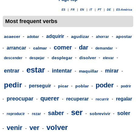
ES
|
FR
|
EN
|
IT
|
PT
|
DE
|
ES-América
Most frequent verbs
-
-
adquirir
-
-
-
acaecer
agudizar
apostar
adobar
ahorrar
comer
dar
-
arrancar
-
-
-
-
-
calmar
demandar
-
-
-
-
-
desplegar
disolver
descender
despejar
elevar
estar
entrar
intentar
mirar
-
-
-
-
-
maquillar
pedir
poder
-
perseguir
-
-
-
-
picar
poblar
podrir
querer
preocupar
-
-
-
recuperar
-
-
regalar
recurrir
ser
saber
soler
-
-
-
-
-
-
sobrevivir
reproducir
rezar
volver
venir
ver
-
-
-