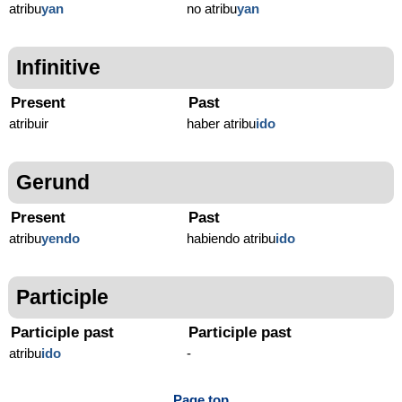
atribu
yan
no atribu
yan
Infinitive
Present
Past
atribuir
haber atribu
ido
Gerund
Present
Past
atribu
yendo
habiendo atribu
ido
Participle
Participle past
Participle past
atribu
ido
-
Page top