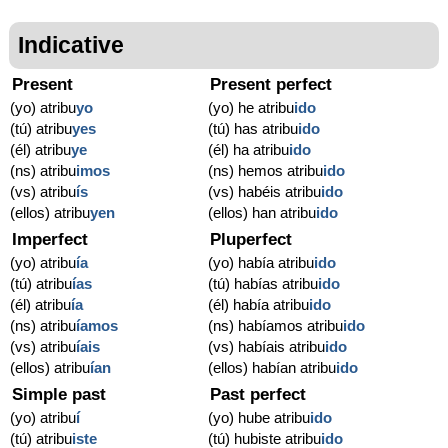
Indicative
Present
Present perfect
(yo) atribu
yo
(yo) he atribu
ido
(tú) atribu
yes
(tú) has atribu
ido
(él) atribu
ye
(él) ha atribu
ido
(ns) atribu
imos
(ns) hemos atribu
ido
(vs) atribu
ís
(vs) habéis atribu
ido
(ellos) atribu
yen
(ellos) han atribu
ido
Imperfect
Pluperfect
(yo) atribu
ía
(yo) había atribu
ido
(tú) atribu
ías
(tú) habías atribu
ido
(él) atribu
ía
(él) había atribu
ido
(ns) atribu
íamos
(ns) habíamos atribu
ido
(vs) atribu
íais
(vs) habíais atribu
ido
(ellos) atribu
ían
(ellos) habían atribu
ido
Simple past
Past perfect
(yo) atribu
í
(yo) hube atribu
ido
(tú) atribu
iste
(tú) hubiste atribu
ido