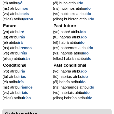
(él) atribu
yó
(él) hubo atribu
ido
(ns) atribu
imos
(ns) hubimos atribu
ido
(vs) atribu
isteis
(vs) hubisteis atribu
ido
(ellos) atribu
yeron
(ellos) hubieron atribu
ido
Future
Past future
(yo) atribu
iré
(yo) habré atribu
ido
(tú) atribu
irás
(tú) habrás atribu
ido
(él) atribu
irá
(él) habrá atribu
ido
(ns) atribu
iremos
(ns) habremos atribu
ido
(vs) atribu
iréis
(vs) habréis atribu
ido
(ellos) atribu
irán
(ellos) habrán atribu
ido
Conditional
Past conditional
(yo) atribu
iría
(yo) habría atribu
ido
(tú) atribu
irías
(tú) habrías atribu
ido
(él) atribu
iría
(él) habría atribu
ido
(ns) atribu
iríamos
(ns) habríamos atribu
ido
(vs) atribu
iríais
(vs) habríais atribu
ido
(ellos) atribu
irían
(ellos) habrían atribu
ido