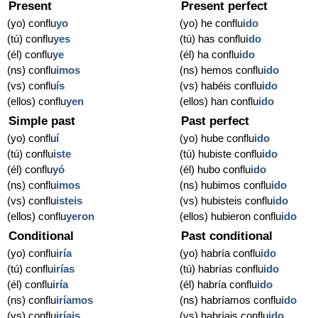
Present
Present perfect
(yo) conflu
yo
(yo) he conflu
ido
(tú) conflu
yes
(tú) has conflu
ido
(él) conflu
ye
(él) ha conflu
ido
(ns) conflu
imos
(ns) hemos conflu
ido
(vs) conflu
ís
(vs) habéis conflu
ido
(ellos) conflu
yen
(ellos) han conflu
ido
Simple past
Past perfect
(yo) conflu
í
(yo) hube conflu
ido
(tú) conflu
iste
(tú) hubiste conflu
ido
(él) conflu
yó
(él) hubo conflu
ido
(ns) conflu
imos
(ns) hubimos conflu
ido
(vs) conflu
isteis
(vs) hubisteis conflu
ido
(ellos) conflu
yeron
(ellos) hubieron conflu
ido
Conditional
Past conditional
(yo) conflu
iría
(yo) habría conflu
ido
(tú) conflu
irías
(tú) habrías conflu
ido
(él) conflu
iría
(él) habría conflu
ido
(ns) conflu
iríamos
(ns) habríamos conflu
ido
(vs) conflu
iríais
(vs) habríais conflu
ido