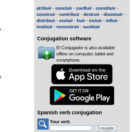
atribuir
-
concluir
-
confluir
-
constituir
-
construir
-
contribuir
-
destruir
-
disminuir
-
distribuir
-
excluir
-
huir
-
incluir
-
influir
-
instituir
-
reconstruir
-
sustituir
o
Conjugation software
El Conjugador is also available
offline on computer, tablet and
smartphone.
o
Spanish verb conjugation
Your verb