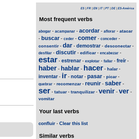
ES
|
FR
|
EN
|
IT
|
PT
|
DE
|
ES-América
Most frequent verbs
acordar
-
-
-
-
atacar
abogar
acampanar
aflorar
comer
buscar
-
-
-
-
-
ceder
conceder
dar
-
-
demostrar
-
-
consentir
desconectar
discutir
-
-
-
-
edificar
desfilar
encabezar
estar
-
estrenar
-
-
-
freír
-
explotar
fallar
hacer
haber
hablar
-
-
-
-
halar
ir
pasar
inventar
-
-
notar
-
-
-
picar
saber
reunir
-
-
-
-
recomenzar
quebrar
ser
venir
ver
-
-
-
-
-
tatuar
tranquilizar
vomitar
Your last verbs
confluir
-
Clear this list
Similar verbs