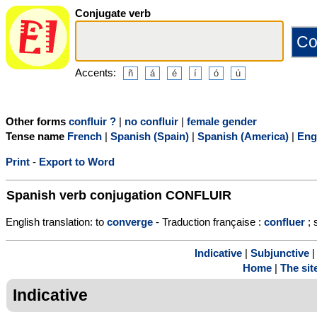
Conjugate verb
Accents:
Other forms
confluir ?
|
no confluir
|
female gender
Tense name
French
|
Spanish (Spain)
|
Spanish (America)
|
Eng
Print
-
Export to Word
Spanish verb conjugation
CONFLUIR
English translation: to
converge
- Traduction française :
confluer
; 
Indicative
|
Subjunctive
Home
|
The sit
Indicative