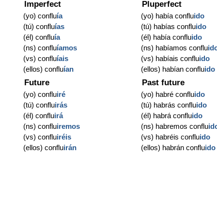
Imperfect
Pluperfect
(yo) conflu
ía
(yo) había conflu
ido
(tú) conflu
ías
(tú) habías conflu
ido
(él) conflu
ía
(él) había conflu
ido
(ns) conflu
íamos
(ns) habíamos conflu
id
(vs) conflu
íais
(vs) habíais conflu
ido
(ellos) conflu
ían
(ellos) habían conflu
ido
Future
Past future
(yo) conflu
iré
(yo) habré conflu
ido
(tú) conflu
irás
(tú) habrás conflu
ido
(él) conflu
irá
(él) habrá conflu
ido
(ns) conflu
iremos
(ns) habremos conflu
id
(vs) conflu
iréis
(vs) habréis conflu
ido
(ellos) conflu
irán
(ellos) habrán conflu
ido