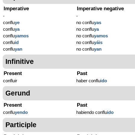
Imperative
Imperative negative
-
-
conflu
ye
no conflu
yas
conflu
ya
no conflu
ya
conflu
yamos
no conflu
yamos
conflu
id
no conflu
yáis
conflu
yan
no conflu
yan
Infinitive
Present
Past
confluir
haber conflu
ido
Gerund
Present
Past
conflu
yendo
habiendo conflu
ido
Participle