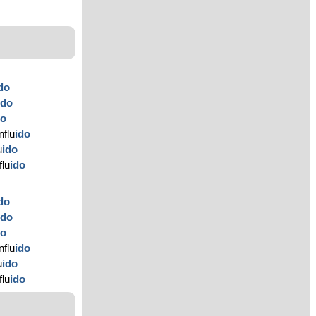
do
ido
do
nflu
ido
u
ido
flu
ido
do
ido
do
nflu
ido
u
ido
flu
ido