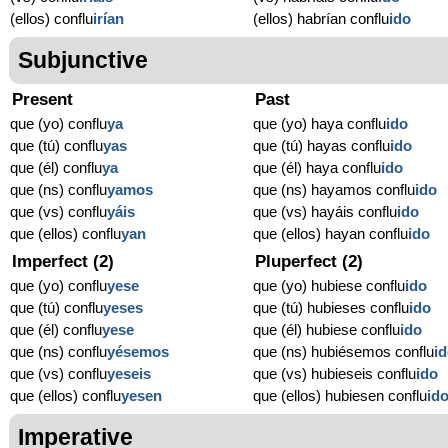
(ellos) conflu
irían
(ellos) habrían conflu
ido
Subjunctive
Present
Past
que (yo) conflu
ya
que (yo) haya conflu
ido
que (tú) conflu
yas
que (tú) hayas conflu
ido
que (él) conflu
ya
que (él) haya conflu
ido
que (ns) conflu
yamos
que (ns) hayamos conflu
ido
que (vs) conflu
yáis
que (vs) hayáis conflu
ido
que (ellos) conflu
yan
que (ellos) hayan conflu
ido
Imperfect (2)
Pluperfect (2)
que (yo) conflu
yese
que (yo) hubiese conflu
ido
que (tú) conflu
yeses
que (tú) hubieses conflu
ido
que (él) conflu
yese
que (él) hubiese conflu
ido
que (ns) conflu
yésemos
que (ns) hubiésemos conflu
i
que (vs) conflu
yeseis
que (vs) hubieseis conflu
ido
que (ellos) conflu
yesen
que (ellos) hubiesen conflu
id
Imperative