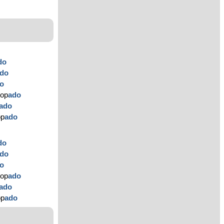
do
do
o
rop
ado
ado
op
ado
do
do
o
rop
ado
ado
op
ado