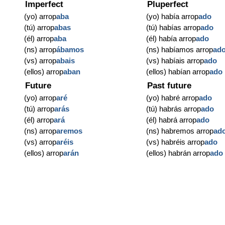
Imperfect
Pluperfect
(yo) arrop
aba
(yo) había arrop
ado
(tú) arrop
abas
(tú) habías arrop
ado
(él) arrop
aba
(él) había arrop
ado
(ns) arrop
ábamos
(ns) habíamos arrop
ad
(vs) arrop
abais
(vs) habíais arrop
ado
(ellos) arrop
aban
(ellos) habían arrop
ado
Future
Past future
(yo) arrop
aré
(yo) habré arrop
ado
(tú) arrop
arás
(tú) habrás arrop
ado
(él) arrop
ará
(él) habrá arrop
ado
(ns) arrop
aremos
(ns) habremos arrop
ad
(vs) arrop
aréis
(vs) habréis arrop
ado
(ellos) arrop
arán
(ellos) habrán arrop
ado