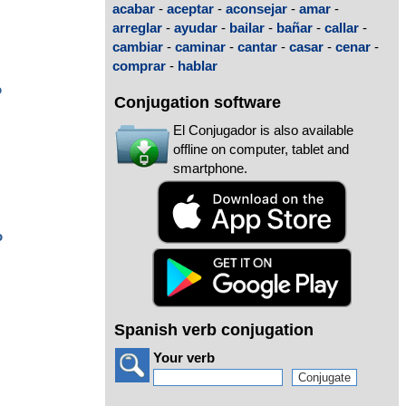
acabar
-
aceptar
-
aconsejar
-
amar
-
arreglar
-
ayudar
-
bailar
-
bañar
-
callar
-
cambiar
-
caminar
-
cantar
-
casar
-
cenar
-
comprar
-
hablar
o
Conjugation software
El Conjugador is also available
offline on computer, tablet and
smartphone.
o
Spanish verb conjugation
Your verb