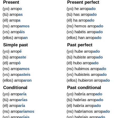
Present
Present perfect
(yo) arrop
o
(yo) he arrop
ado
(tú) arrop
as
(tú) has arrop
ado
(él) arrop
a
(él) ha arrop
ado
(ns) arrop
amos
(ns) hemos arrop
ado
(vs) arrop
áis
(vs) habéis arrop
ado
(ellos) arrop
an
(ellos) han arrop
ado
Simple past
Past perfect
(yo) arrop
é
(yo) hube arrop
ado
(tú) arrop
aste
(tú) hubiste arrop
ado
(él) arrop
ó
(él) hubo arrop
ado
(ns) arrop
amos
(ns) hubimos arrop
ado
(vs) arrop
asteis
(vs) hubisteis arrop
ado
(ellos) arrop
aron
(ellos) hubieron arrop
ado
Conditional
Past conditional
(yo) arrop
aría
(yo) habría arrop
ado
(tú) arrop
arías
(tú) habrías arrop
ado
(él) arrop
aría
(él) habría arrop
ado
(ns) arrop
aríamos
(ns) habríamos arrop
ado
(vs) arrop
aríais
(vs) habríais arrop
ado