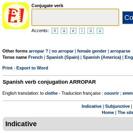
Conjugate verb
Accents:
Other forms
arropar ?
|
no arropar
|
female gender
|
arroparse
Tense name
French
|
Spanish (Spain)
|
Spanish (America)
|
Eng
Print
-
Export to Word
Spanish verb conjugation
ARROPAR
English translation: to
clothe
- Traduction française :
couvrir
;
emmi
Indicative
|
Subjunctive
Home
|
The sit
Indicative