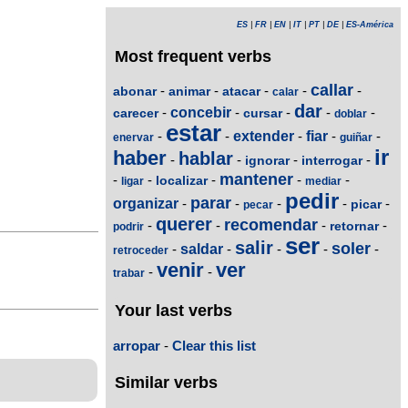
ES
|
FR
|
EN
|
IT
|
PT
|
DE
|
ES-América
Most frequent verbs
callar
-
-
-
-
-
abonar
animar
atacar
calar
dar
-
concebir
-
-
-
-
carecer
cursar
doblar
estar
-
-
extender
-
fiar
-
-
enervar
guiñar
ir
haber
hablar
-
-
-
-
ignorar
interrogar
mantener
-
-
-
-
-
localizar
ligar
mediar
pedir
parar
organizar
-
-
-
-
-
picar
pecar
querer
recomendar
-
-
-
-
retornar
podrir
ser
salir
soler
-
saldar
-
-
-
-
retroceder
venir
ver
-
-
trabar
Your last verbs
arropar
-
Clear this list
Similar verbs