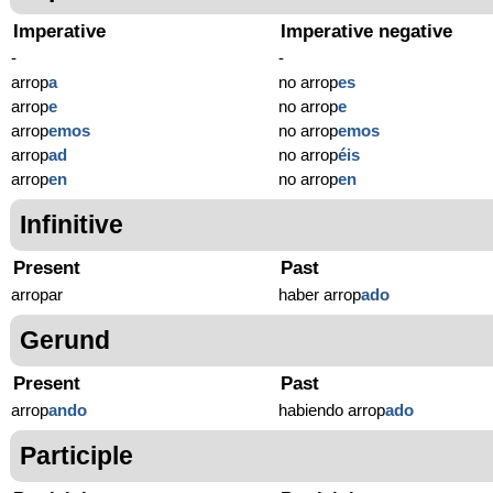
Imperative
Imperative negative
-
-
arrop
a
no arrop
es
arrop
e
no arrop
e
arrop
emos
no arrop
emos
arrop
ad
no arrop
éis
arrop
en
no arrop
en
Infinitive
Present
Past
arropar
haber arrop
ado
Gerund
Present
Past
arrop
ando
habiendo arrop
ado
Participle