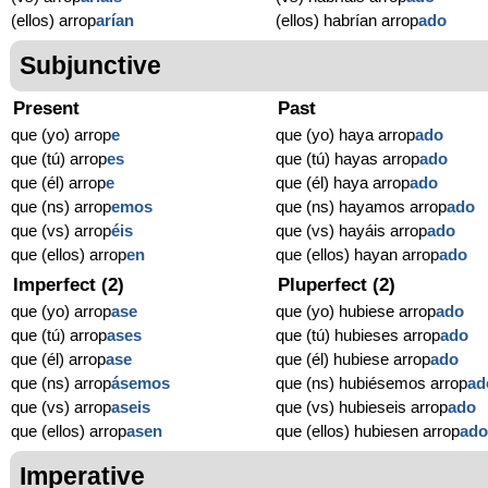
(ellos) arrop
arían
(ellos) habrían arrop
ado
Subjunctive
Present
Past
que (yo) arrop
e
que (yo) haya arrop
ado
que (tú) arrop
es
que (tú) hayas arrop
ado
que (él) arrop
e
que (él) haya arrop
ado
que (ns) arrop
emos
que (ns) hayamos arrop
ado
que (vs) arrop
éis
que (vs) hayáis arrop
ado
que (ellos) arrop
en
que (ellos) hayan arrop
ado
Imperfect (2)
Pluperfect (2)
que (yo) arrop
ase
que (yo) hubiese arrop
ado
que (tú) arrop
ases
que (tú) hubieses arrop
ado
que (él) arrop
ase
que (él) hubiese arrop
ado
que (ns) arrop
ásemos
que (ns) hubiésemos arrop
ad
que (vs) arrop
aseis
que (vs) hubieseis arrop
ado
que (ellos) arrop
asen
que (ellos) hubiesen arrop
ad
Imperative