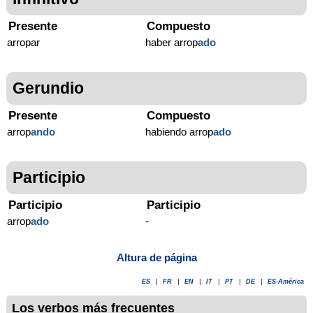
Presente
Compuesto
arropar
haber arrop
ado
Gerundio
Presente
Compuesto
arrop
ando
habiendo arrop
ado
Participio
Participio
Participio
arrop
ado
-
Altura de página
ES
|
FR
|
EN
|
IT
|
PT
|
DE
|
ES-América
Los verbos más frecuentes