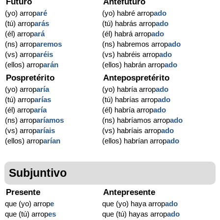
Futuro
Antefuturo
(yo) arrop
aré
(yo) habré arrop
ado
(tú) arrop
arás
(tú) habrás arrop
ado
(él) arrop
ará
(él) habrá arrop
ado
(ns) arrop
aremos
(ns) habremos arrop
ado
(vs) arrop
aréis
(vs) habréis arrop
ado
(ellos) arrop
arán
(ellos) habrán arrop
ado
Pospretérito
Antepospretérito
(yo) arrop
aría
(yo) habría arrop
ado
(tú) arrop
arías
(tú) habrías arrop
ado
(él) arrop
aría
(él) habría arrop
ado
(ns) arrop
aríamos
(ns) habríamos arrop
ado
(vs) arrop
aríais
(vs) habríais arrop
ado
(ellos) arrop
arían
(ellos) habrían arrop
ado
Subjuntivo
Presente
Antepresente
que (yo) arrop
e
que (yo) haya arrop
ado
que (tú) arrop
es
que (tú) hayas arrop
ado