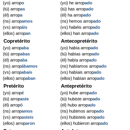
(yo) arrop
o
(yo) he arrop
ado
(tú) arrop
as
(tú) has arrop
ado
(él) arrop
a
(él) ha arrop
ado
(ns) arrop
amos
(ns) hemos arrop
ado
(vs) arrop
áis
(vs) habéis arrop
ado
(ellos) arrop
an
(ellos) han arrop
ado
Copretérito
Antecopretérito
(yo) arrop
aba
(yo) había arrop
ado
(tú) arrop
abas
(tú) habías arrop
ado
(él) arrop
aba
(él) había arrop
ado
(ns) arrop
ábamos
(ns) habíamos arrop
ado
(vs) arrop
abais
(vs) habíais arrop
ado
(ellos) arrop
aban
(ellos) habían arrop
ado
Pretérito
Antepretérito
(yo) arrop
é
(yo) hube arrop
ado
(tú) arrop
aste
(tú) hubiste arrop
ado
(él) arrop
ó
(él) hubo arrop
ado
(ns) arrop
amos
(ns) hubimos arrop
ado
(vs) arrop
asteis
(vs) hubisteis arrop
ado
(ellos) arrop
aron
(ellos) hubieron arrop
ado