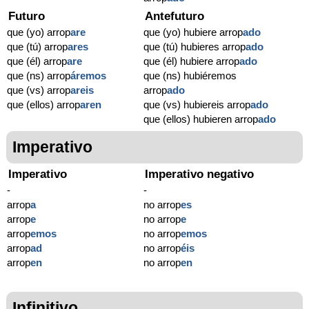
Futuro
Antefuturo
que (yo) arrop
are
que (yo) hubiere arrop
ado
que (tú) arrop
ares
que (tú) hubieres arrop
ado
que (él) arrop
are
que (él) hubiere arrop
ado
que (ns) arrop
áremos
que (ns) hubiéremos
que (vs) arrop
areis
arrop
ado
que (ellos) arrop
aren
que (vs) hubiereis arrop
ado
que (ellos) hubieren arrop
ado
Imperativo
Imperativo
Imperativo negativo
-
-
arrop
a
no arrop
es
arrop
e
no arrop
e
arrop
emos
no arrop
emos
arrop
ad
no arrop
éis
arrop
en
no arrop
en
Infinitivo