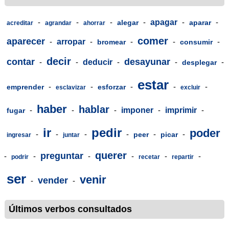
-
-
-
-
apagar
-
-
alegar
aparar
acreditar
agrandar
ahorrar
comer
aparecer
-
arropar
-
-
-
-
bromear
consumir
decir
contar
desayunar
-
-
deducir
-
-
-
desplegar
estar
-
-
-
-
-
emprender
esforzar
esclavizar
excluir
haber
hablar
-
-
-
imponer
-
imprimir
-
fugar
ir
pedir
poder
-
-
-
-
-
-
peer
picar
ingresar
juntar
querer
preguntar
-
-
-
-
-
-
podrir
recetar
repartir
ser
venir
vender
-
-
Últimos verbos consultados