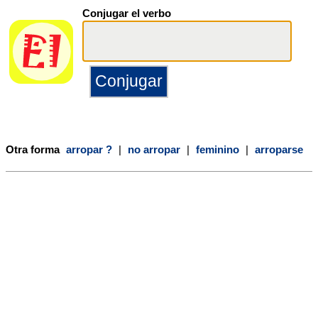
Conjugar el verbo
Otra forma
arropar ?
|
no arropar
|
feminino
|
arroparse